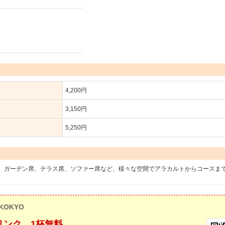
4,200円
3,150円
5,250円
。ガーデン席、テラス席、ソファー席など、様々な空間でアラカルトからコースま
KOKYO
リンク 1杯無料