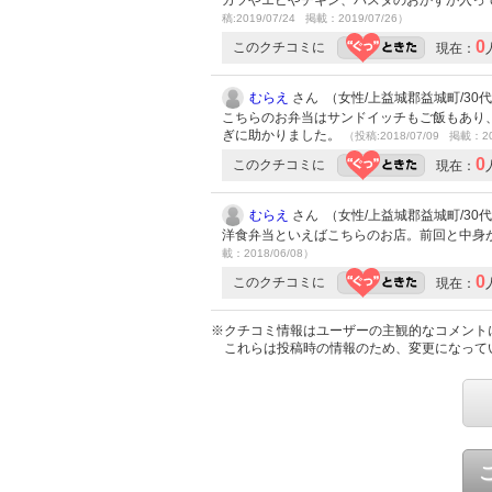
カツやエビやチキン、パスタのおかずが入っ
稿:2019/07/24 掲載：2019/07/26）
0
このクチコミに
現在：
むらえ
さん （女性/上益城郡益城町/30代/L
こちらのお弁当はサンドイッチもご飯もあり
ぎに助かりました。
（投稿:2018/07/09 掲載：20
0
このクチコミに
現在：
むらえ
さん （女性/上益城郡益城町/30代/L
洋食弁当といえばこちらのお店。前回と中身
載：2018/06/08）
0
このクチコミに
現在：
※クチコミ情報はユーザーの主観的なコメント
これらは投稿時の情報のため、変更になって