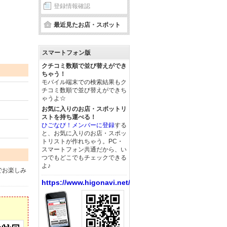
登録情報確認
最近見たお店・スポット
スマートフォン版
クチコミ数順で並び替えができ
ちゃう！
モバイル端末での検索結果もク
チコミ数順で並び替えができち
ゃうよ☆
お気に入りのお店・スポットリ
ストを持ち運べる！
ひごなび！メンバーに登録
する
と、お気に入りのお店・スポッ
トリストが作れちゃう。PC・
スマートフォン共通だから、い
つでもどこでもチェックできる
よ♪
でお楽しみ
https://www.higonavi.net/