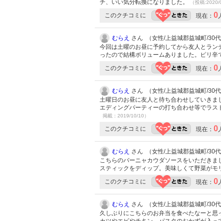
チ、いい気分転換になりました。
（投稿:2020/
0
このクチコミに
現在：
むらえ
さん （女性/上益城郡益城町/30代/L
今回は土曜のお昼に予約してから友人とラン
ったので結構ボリュームありました。ピリ辛
0
このクチコミに
現在：
むらえ
さん （女性/上益城郡益城町/30代/L
土曜日のお昼に友人と待ち合わせしていきま
エディングパーティーの打ち合わせ等でラス
掲載：2019/10/10）
0
このクチコミに
現在：
むらえ
さん （女性/上益城郡益城町/30代/L
こちらのバーニャカウダソースをいただきま
スティックをディップ。美味しくて野菜がモ
0
このクチコミに
現在：
むらえ
さん （女性/上益城郡益城町/30代/L
久しぶりにこちらのお弁当を食べたなーと思