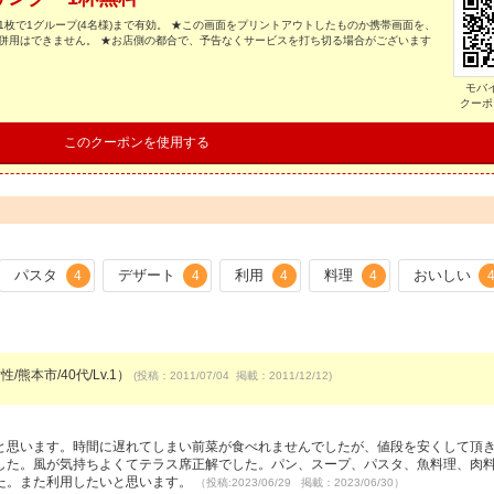
枚で1グループ(4名様)まで有効。 ★この画面をプリントアウトしたものか携帯画面を、
併用はできません。 ★お店側の都合で、予告なくサービスを打ち切る場合がございます
モバ
クーポ
このクーポンを使用する
パスタ
デザート
利用
料理
おいしい
4
4
4
4
/熊本市/40代/Lv.1）
(投稿：2011/07/04 掲載：2011/12/12)
と思います。時間に遅れてしまい前菜が食べれませんでしたが、値段を安くして頂
した。風が気持ちよくてテラス席正解でした。パン、スープ、パスタ、魚料理、肉
た。また利用したいと思います。
（投稿:2023/06/29 掲載：2023/06/30）