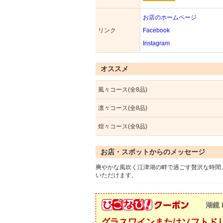
お店のホームページ
リンク
Facebook
Instagram
オススメ
風々コース(全8品)
凛々コース(全8品)
煌々コース(全9品)
お店・スポットからのメッセージ
爽やかな風吹く江津湖の畔で過ごす贅沢な時間
いただけます。
湖鏡 
グラスワインまたはソフトド