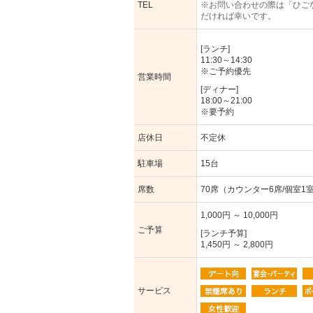
TEL
※お問い合わせの際は「ひご
だければ幸いです。
[ランチ]
11:30～14:30
※ご予約優先
営業時間
[ディナー]
18:00～21:00
※要予約
店休日
不定休
駐車場
15台
席数
70席（カウンター6席/個室1
1,000円 ～ 10,000円
ご予算
[ランチ予算]
1,450円 ～ 2,800円
サービス