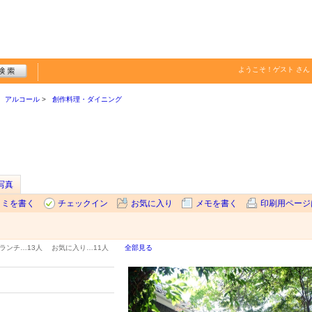
ようこそ！
ゲスト
さん
アルコール
創作料理・ダイニング
写真
コミを書く
チェックイン
お気に入り
メモを書く
印刷用ページ
ランチ…
13人
お気に入り…
11人
全部見る