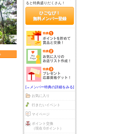
ると特典盛りだくさん！
ひごなび！
無料メンバー登録
る
[→メンバー特典の詳細をみる]
お気に入り
行きたいイベント
マイページ
ポイント交換
（現在 0ポイント）