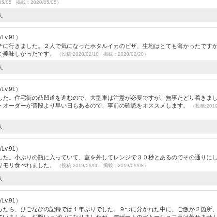
05/05 掲載：2020/05/05）
人
v.91）
チに行きました。２人で気になったホタルイカのピザ、生地はとても薄かったです
で美味しかったです。
（投稿:2020/02/18 掲載：2020/02/20）
人
v.91）
した。住宅街の凸凹道を進むので、大型車は注意が必要ですが、無事たどり着きま
トオーダーが普段より早い日もあるので、事前の確認をオススメします。
（投稿:2019
人
v.91）
した。小ぶりの瓶に入っていて、蓋を外してレンジで３０秒とあるのでその通りに
リモリ食べれました。
（投稿:2019/09/06 掲載：2019/09/08）
人
v.91）
ったら、ひごなびの記録では１年ぶりでした。９つに分かれた中に、ご飯が２箇所