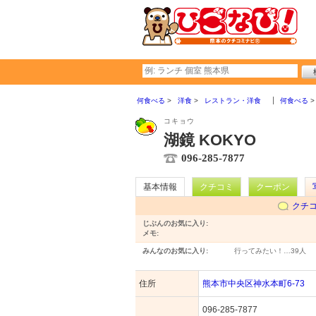
何食べる
洋食
レストラン・洋食
何食べる
コキョウ
湖鏡 KOKYO
096-285-7877
基本情報
クチコミ
クーポン
クチ
じぶんのお気に入り:
メモ:
みんなのお気に入り:
行ってみたい！…
39人
住所
熊本市中央区神水本町6-73
096-285-7877