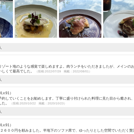
人
リゾート地のような感覚で楽しめますよ。肉ランチをいただきましたが、メインの
いしくて最高でした。
（投稿:2022/07/29 掲載：2022/08/01）
人
v.91）
予約していくことをお勧めします。丁寧に盛り付けられた料理に見た目から癒され
した。
（投稿:2020/10/22 掲載：2020/10/23）
人
v.91）
チ２６００円を頼みました。半地下のソファ席で、ゆったりとした空間でいただく贅