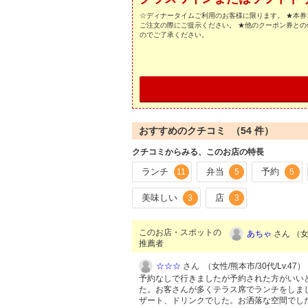
☆ディナータイムご利用のお客様に限ります。 ★本券1
ご注文の際にご提示ください。 ★他のクーポン券との
のでご了承ください。
おすすめのクチコミ （
54
件）
クチコミからみる、このお店の特長
ランチ
弁当
予約
11
5
5
美味しい
店
3
3
このお店・スポットの
あちゃ
さん （女性
推薦者
☆☆☆
さん （女性/熊本市/30代/Lv.47）
予約なしで行きましたが予約された方がいい
た。お客さんが多くテラス席でランチをしま
ザート、ドリンクでした。お洒落な空間でし