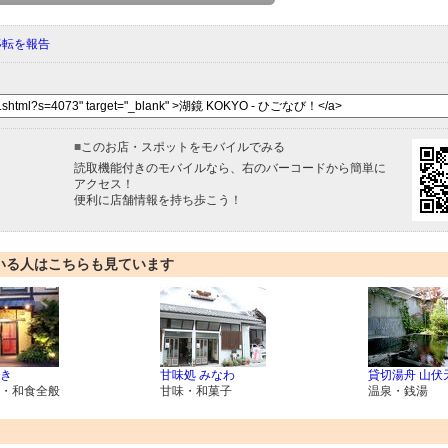
移転を報告
■
このお店・スポットをモバイルでみる
読取機能付きのモバイルなら、右のバーコードから簡単に
アクセス！
便利に店舗情報を持ち歩こう！
いる人はこちらも見ています
き
甘味処 みなわ
貸切湯舟 山伏
・和食全般
甘味・和菓子
温泉・銭湯