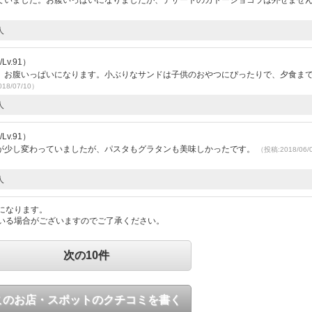
ていました。お腹いっぱいになりましたが、デザートのガトーショコラは外せませ
人
v.91）
、お腹いっぱいになります。小ぶりなサンドは子供のおやつにぴったりで、夕食ま
18/07/10）
人
v.91）
が少し変わっていましたが、パスタもグラタンも美味しかったです。
（投稿:2018/06
人
になります。
いる場合がございますのでご了承ください。
次の10件
このお店・スポットのクチコミを書く