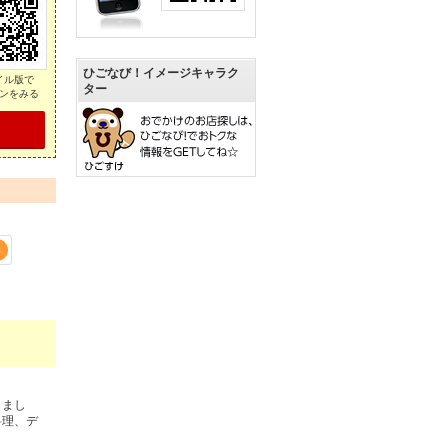
ひごなび！イメージキャラク
イル版で
ター
ンをみる
4
きまし
料理、デ