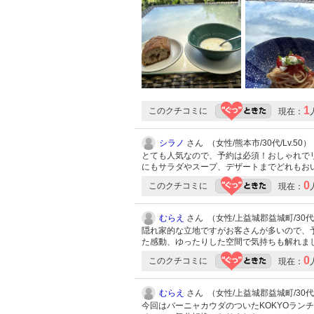
1
このクチコミに
現在：
シラノ
さん （女性/熊本市/30代/Lv.50）
とても人気なので、予約は必須！おしゃれで
にもサラダやスープ、デザートまでどれもお
0
このクチコミに
現在：
むらえ
さん （女性/上益城郡益城町/30代/L
隠れ家的な立地ですがお客さんが多いので、
た感動、ゆったりした空間で気持ちも解れま
0
このクチコミに
現在：
むらえ
さん （女性/上益城郡益城町/30代/L
今回はバーニャカウダのついたKOKYOラン