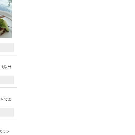
お肉以外
、味でま
沢ラン