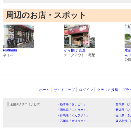
周辺のお店・スポット
Platinum
から揚げ 喜造
水
ネイル
テイクアウト・宅配
ん
公
ホーム
サイトマップ
ログイン
クチコミ投稿
プラ
全国のクチコミナビ(R)
・栃木県「栃ナビ！」
・熊本県「ひ
・福島県「ふくラボ！」
・新潟県「な
・群馬県「ぐんラボ！」
・香川県「さ
・石川県「金沢ラボ！」
・鹿児島県「