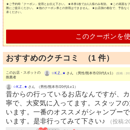
★ご予約時「クーポン」使用とお伝え下さい。 ★本券1枚でお1人様のみ有効。 ★この画面を
際にご提示ください。 ★他のクーポン券との併用はできません。 ★お店側の都合で、予告な
承ください。
このクーポンを
おすすめのクチコミ （
1
件）
このお店・スポットの
☆K.Z...★
さん （男性/熊本市/20代/Lv.1）
(投稿：201
推薦者
☆K.Z...★
さん （男性/熊本市/20代/Lv.1）
昔からの行っているお店なんですが、カ
寧で、大変気に入ってます。スタッフの
います。一番のオススメがシャンプーで
います。是非行ってみて下さい♪
（投稿:20