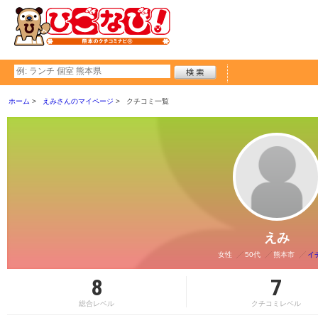
ホーム
えみさんのマイページ
クチコミ一覧
えみ
女性
50代
熊本市
イ
8
7
総合レベル
クチコミレベル