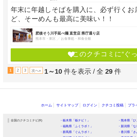
年末に年越しそばを購入に、必ず行くお
ど、そーめんも最高に美味い！！
肥後そう川手延べ麺 直営店 県庁通り店
熊本市・東区
お食事処・和食全般
このクチコミに“ぐ
1～10
件を表示 / 全
29
件
1
2
3
次へ»
ホーム
サイトマップ
ログイン
クチコミ投稿
プラ
全国のクチコミナビ(R)
・栃木県「栃ナビ！」
・熊本県「ひ
・福島県「ふくラボ！」
・新潟県「な
・群馬県「ぐんラボ！」
・香川県「さ