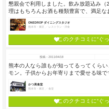
懇親会で利用しました。飲み放題込み（2
理はもちろんお酒も種類豊富で、満足な
ONEDROP ダイニングスタジオ
熊本市・東区
レストラン・洋食
このクチコミに“ぐ
投稿：2011/04/18
熊本の人なら誰もが知ってるってくらい
モン。子供からお年寄りまで愛せる味で
かつ美食堂
熊本市・東区
食堂
このクチコミに“ぐ