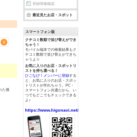
登録情報確認
最近見たお店・スポット
スマートフォン版
クチコミ数順で並び替えができ
6
ちゃう！
モバイル端末での検索結果もク
チコミ数順で並び替えができち
ゃうよ☆
お気に入りのお店・スポットリ
ストを持ち運べる！
ひごなび！メンバーに登録
する
と、お気に入りのお店・スポッ
トリストが作れちゃう。PC・
れた後
スマートフォン共通だから、い
つでもどこでもチェックできる
よ♪
https://www.higonavi.net/