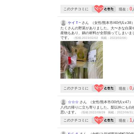
0
このクチコミに
現在：
ケイＴ~
さん （女性/熊本市/40代/Lv.38
たくさんの野菜がありました。大〜きな白菜
産物もあり、鍋の材料が全部揃ってしまいま
です。
（投稿:2023/02/02 掲載：2023/02/06）
0
このクチコミに
現在：
☆☆☆
さん （女性/熊本市/30代/Lv.47）
八代の帰りに立ち寄りました。梨以外にも白
思います。
（投稿:2022/08/29 掲載：2022/08/3
1
このクチコミに
現在：