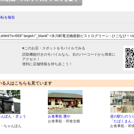
移転を報告
■
このお店・スポットをモバイルでみる
読取機能付きのモバイルなら、右のバーコードから簡単に
アクセス！
便利に店舗情報を持ち歩こう！
いる人はこちらも見ています
ゃんぽん・ぎょう
お食事処 灘や
道の駅たのうら
お食事処・和食全般
「たばくまん
・ちゃんぽん
お食事処・和