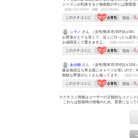
シーズンが到来すると物産館の中には梨梨梨
（投稿:2021/08/05 掲載：2021/08/06）
0
このクチコミに
現在：
シラノ
さん （女性/熊本市/30代/Lv.50）
お野菜がとても安くて、近くに行ったら是非
お値段安くて驚きますよ。
（投稿:2021/06/22 
0
このクチコミに
現在：
あゆ姫
さん （女性/熊本市/30代/Lv.104
最近毎回立ち寄る度にキャベツが安いので、
新鮮な野菜がたくさん揃ってます。
（投稿:202
0
このクチコミに
現在：
※クチコミ情報はユーザーの主観的なコメント
これらは投稿時の情報のため、変更になって