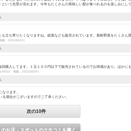
！という光景が見れます。今年もたくさんの美味しい梨が食べれるのを楽しみにし
人
とも立ち寄りたくなりますね。総菜なども販売されています。新鮮野菜をたくさん
掲載：2021/06/23）
人
）
毎回購入してます。１玉１００円以下で販売されているのでお得感があり。ほかに
1/05/22 掲載：2021/05/24）
人
になります。
いる場合がございますのでご了承ください。
次の10件
このお店・スポットのクチコミを書く