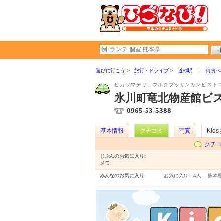
遊びに行こう
旅行・ドライブ
道の駅
何食べ
ヒカワマチリュウホクブッサンカンビスト
氷川町竜北物産館ビ
0965-53-5388
基本情報
クチコミ
写真
Kid
クチ
じぶんのお気に入り:
メモ:
みんなのお気に入り:
お気に入り…
4人
熊本