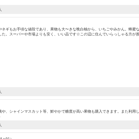
人
）
やネギもお手頃な値段であり、果物も大〜きな晩白柚から、いちごやみかん。蜂蜜
した。スーパーや市場よりも安く、いい品です☆この辺に住んでいらっしゃる方が
人
桃や、シャインマスカット等、鮮やかで糖度が高い果物も購入できます。また利用
1）
人