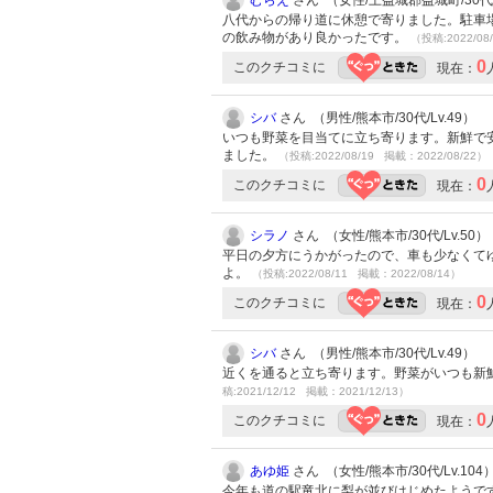
むらえ
さん （女性/上益城郡益城町/30代/L
八代からの帰り道に休憩で寄りました。駐車
の飲み物があり良かったです。
（投稿:2022/08
0
このクチコミに
現在：
シバ
さん （男性/熊本市/30代/Lv.49）
いつも野菜を目当てに立ち寄ります。新鮮で
ました。
（投稿:2022/08/19 掲載：2022/08/22）
0
このクチコミに
現在：
シラノ
さん （女性/熊本市/30代/Lv.50）
平日の夕方にうかがったので、車も少なくて
よ。
（投稿:2022/08/11 掲載：2022/08/14）
0
このクチコミに
現在：
シバ
さん （男性/熊本市/30代/Lv.49）
近くを通ると立ち寄ります。野菜がいつも新
稿:2021/12/12 掲載：2021/12/13）
0
このクチコミに
現在：
あゆ姫
さん （女性/熊本市/30代/Lv.104
今年も道の駅竜北に梨が並びはじめたようで