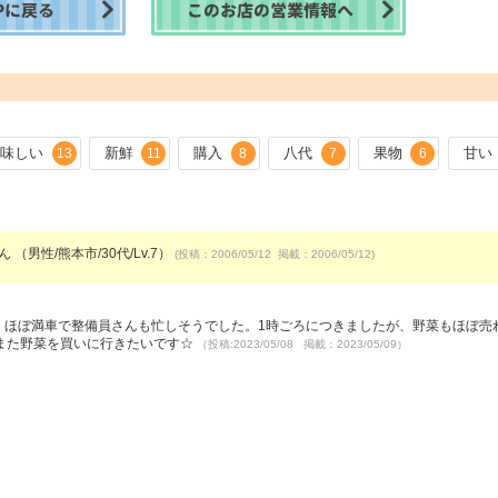
美味しい
新鮮
購入
八代
果物
甘い
13
11
8
7
6
ん （男性/熊本市/30代/Lv.7）
(投稿：2006/05/12 掲載：2006/05/12)
）
。ほぼ満車で整備員さんも忙しそうでした。1時ごろにつきましたが、野菜もほぼ売
また野菜を買いに行きたいです☆
（投稿:2023/05/08 掲載：2023/05/09）