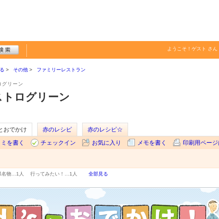
ようこそ！
ゲスト
さん
る
その他
ファミリーレストラン
ログリーン
ストログリーン
sとおでかけ
赤のレシピ
赤のレシピ☆
コミを書く
チェックイン
お気に入り
メモを書く
印刷用ページ
県名物…
1人
行ってみたい！…
1人
全部見る