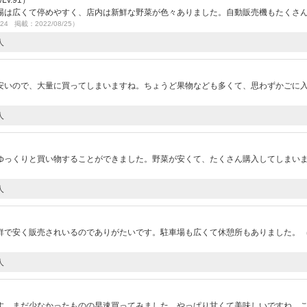
v.91）
場は広くて停めやすく、店内は新鮮な野菜が色々ありました。自動販売機もたくさ
/24 掲載：2022/08/25）
人
安いので、大量に買ってしまいますね。ちょうど果物なども多くて、思わずかごに
人
ゆっくりと買い物することができました。野菜が安くて、たくさん購入してしまい
人
鮮で安く販売されいるのでありがたいです。駐車場も広くて休憩所もありました。
人
）
す。まだ少なかったものの早速買ってみました。やっぱり甘くて美味しいですね。