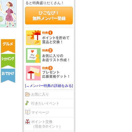
ると特典盛りだくさん！
ひごなび！
無料メンバー登録
[→メンバー特典の詳細をみる]
お気に入り
行きたいイベント
マイページ
ポイント交換
（現在 0ポイント）