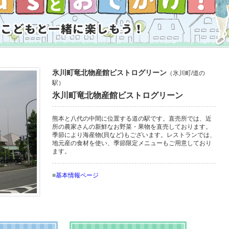
氷川町竜北物産館ビストログリーン
（氷川町/道の
駅）
氷川町竜北物産館ビストログリーン
熊本と八代の中間に位置する道の駅です。直売所では、近
所の農家さんの新鮮なお野菜・果物を直売しております。
季節により海産物(貝など)もございます。レストランでは、
地元産の食材を使い、季節限定メニューもご用意しており
ます。
■
基本情報ページ