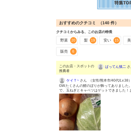
おすすめのクチコミ （
140
件）
クチコミからみる、このお店の特長
野菜
梨
安い
20
19
15
販売
6
このお店・スポットの
ばってん慎二
さ
推薦者
ケイＴ~
さん （女性/熊本市/40代/Lv.38
GW.たくさんの鯉のぼりが飾ってありました
で、玉ねぎとキャベツはゲットできました！