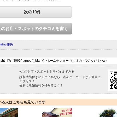
次の10件
このお店・スポットのクチコミを書く
移転を報告
■
このお店・スポットをモバイルでみる
読取機能付きのモバイルなら、右のバーコードから簡単に
アクセス！
便利に店舗情報を持ち歩こう！
いる人はこちらも見ています