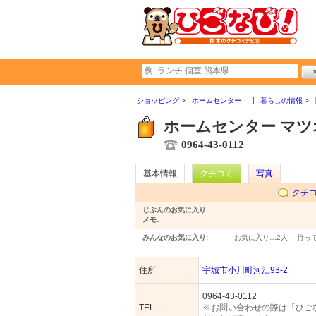
ショッピング
ホームセンター
暮らしの情報
ホームセンター マツ
0964-43-0112
基本情報
クチコミ
写真
クチ
じぶんのお気に入り:
メモ:
みんなのお気に入り:
お気に入り…
2人
行っ
住所
宇城市小川町河江93-2
0964-43-0112
TEL
※お問い合わせの際は「ひご