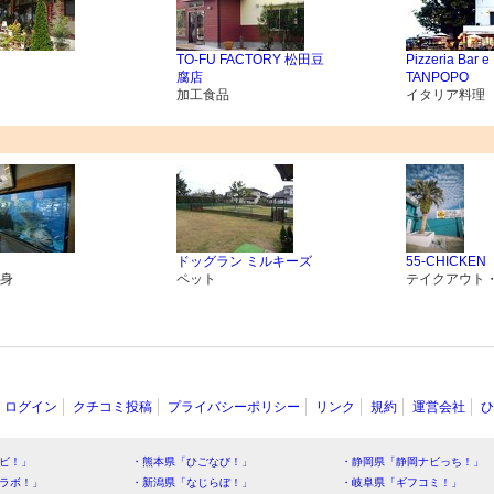
TO-FU FACTORY 松田豆
Pizzeria Bar e 
腐店
TANPOPO
加工食品
イタリア料理
ドッグラン ミルキーズ
55-CHICKEN
身
ペット
テイクアウト
ログイン
クチコミ投稿
プライバシーポリシー
リンク
規約
運営会社
ひ
ビ！」
・熊本県「ひごなび！」
・静岡県「静岡ナビっち！」
ラボ！」
・新潟県「なじらぼ！」
・岐阜県「ギフコミ！」