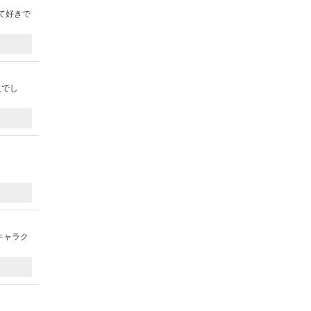
て好きで
足でし
キャラク