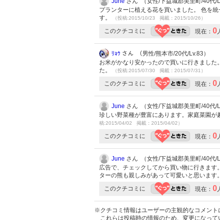
June
さん （女性/下益城郡美里町/40代/Lv
プランターに植える花を買いました。 色を統
す。
（投稿:2015/10/23 掲載：2015/10/26）
0
このクチコミに
現在：
ﾘｮｳ
さん （男性/熊本市/20代/Lv.83）
お米がかなり安かったので買いに行きました
た。
（投稿:2015/07/30 掲載：2015/07/31）
0
このクチコミに
現在：
June
さん （女性/下益城郡美里町/40代/Lv
珍しい野菜種が豊富にあります。家庭菜園が
稿:2015/04/02 掲載：2015/04/02）
0
このクチコミに
現在：
June
さん （女性/下益城郡美里町/40代/Lv
広告で、チェックしてから買い物に行きます
ターの熊も親しみがあって可愛いと思います
0
このクチコミに
現在：
※クチコミ情報はユーザーの主観的なコメント
これらは投稿時の情報のため、変更になって