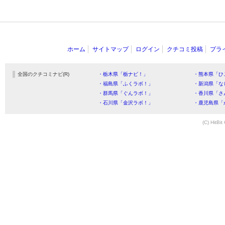
ホーム
サイトマップ
ログイン
クチコミ投稿
プラ
全国のクチコミナビ(R)
・栃木県「栃ナビ！」
・熊本県「ひ
・福島県「ふくラボ！」
・新潟県「な
・群馬県「ぐんラボ！」
・香川県「さ
・石川県「金沢ラボ！」
・鹿児島県「
(C) HitBit