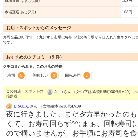
市場直送 はまち(2貫)
108円
市場直送 あじ(2貫)
108円
お店・スポットからのメッセージ
寿司全品100円均一！九州すし市場は毎朝市場の魚市場から仕入れた生ネタをは
です。
おすすめのクチコミ （
5
件）
クチコミからみる、このお店の特長
寿司
美味しい
回転寿司
5
3
2
このお店・スポットの
June
さん （女性/下益城郡美里町/30代/Lv.40）
(投
推薦者
ERAたん
さん （女性/熊本市/30代/Lv.39）
夜に行きました。まだ夕方早かったのも
くて、お寿司回らず^^; まぁ、回転寿
ので構いませんが。お手頃にお寿司を食べ