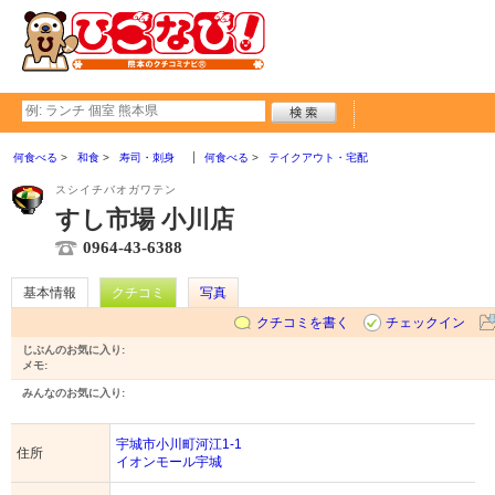
何食べる
和食
寿司・刺身
何食べる
テイクアウト・宅配
スシイチバオガワテン
すし市場 小川店
0964-43-6388
基本情報
クチコミ
写真
クチコミを書く
チェックイン
じぶんのお気に入り:
メモ:
みんなのお気に入り:
宇城市小川町河江1-1
住所
イオンモール宇城