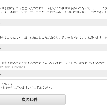
映画を観に行こうと思ったのですが、今はどこの映画館もあいてなくて…。ドライ
くなく、水曜日でレディースデーだったのもあり、お得に映画を観ることができま
人
見やすかったです。近くに遊ぶところがあるし、買い物もできていいと思います
（
人
）
、お安く観ることができるので気に入っています。レイトだと結構すいているので
/12 掲載：2015/10/14）
人
になります。
いる場合がございますのでご了承ください。
次の10件