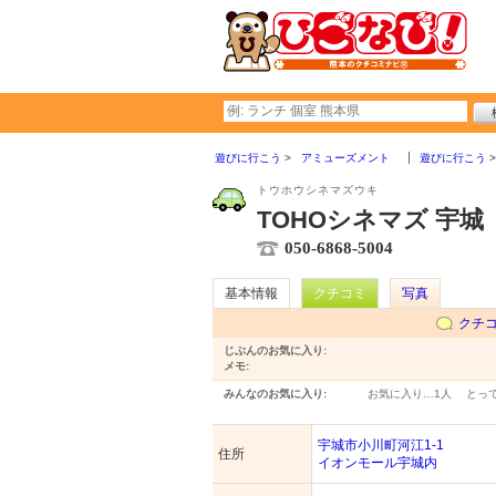
遊びに行こう
アミューズメント
遊びに行こう
トウホウシネマズウキ
TOHOシネマズ 宇城
050-6868-5004
基本情報
クチコミ
写真
クチ
じぶんのお気に入り:
メモ:
みんなのお気に入り:
お気に入り…
1人
とっ
宇城市小川町河江1-1
住所
イオンモール宇城内