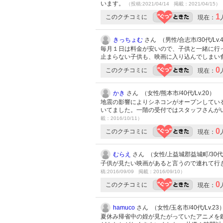
います。
（投稿:2021/04/14 掲載：2021/04/15）
1
このクチコミに
現在：
きっちょむ
さん （男性/合志市/30代/Lv.
毎月１日は料金が安いので、子供と一緒に行
止まらない子供も、映画に入り込んでしまい
0
このクチコミに
現在：
かき
さん （女性/熊本市/40代/Lv.20）
地震の影響によりシネコンがオープンしてい
いてました。一階の受付ではスタッフさんが
載：2016/10/11）
0
このクチコミに
現在：
むらえ
さん （女性/上益城郡益城町/30代/L
子供が見たい映画があると言うので連れて行
稿:2016/09/09 掲載：2016/09/10）
0
このクチコミに
現在：
hamuco
さん （女性/玉名市/40代/Lv.23
夏休み帰省中の姪が見たがっていたアニメを