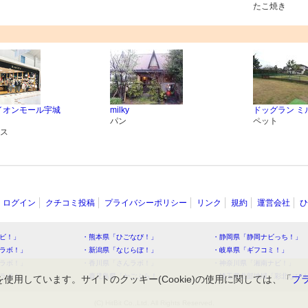
たこ焼き
la イオンモール宇城
milky
ドッグラン ミ
パン
ペット
ス
ログイン
クチコミ投稿
プライバシーポリシー
リンク
規約
運営会社
ひ
ビ！」
・熊本県「ひごなび！」
・静岡県「静岡ナビっち！」
ラボ！」
・新潟県「なじらぼ！」
・岐阜県「ギフコミ！」
ラボ！」
・香川県「さんラボ！」
・神奈川県「湘南ナビ！」
ラボ！」
・鹿児島県「かごぶら！」
・埼玉県北部地域「彩北なび
を使用しています。サイトのクッキー(Cookie)の使用に関しては、「
プ
(C) HitBit Co.,Ltd. All Rights Reserved.