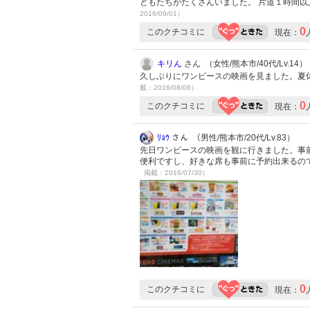
どもたちがたくさんいました。 片道１時間
2016/09/01）
0
このクチコミに
現在：
キリん
さん （女性/熊本市/40代/Lv.14）
久しぶりにワンピースの映画を見ました。夏
載：2016/08/06）
0
このクチコミに
現在：
ﾘｮｳ
さん （男性/熊本市/20代/Lv.83）
先日ワンピースの映画を観に行きました。事
便利ですし、好きな席も事前に予約出来るの
掲載：2016/07/30）
0
このクチコミに
現在：