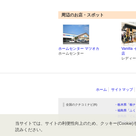
周辺のお店・スポット
ホームセンター マツオカ
Vanil
ホームセンター
店
レディー
ホーム
サイトマップ
全国のクチコミナビ(R)
・栃木県「栃ナ
・福島県「ふく
・群馬県「ぐん
・石川県「金沢
当サイトでは、サイトの利便性向上のため、クッキー(Cookie)
読みください。