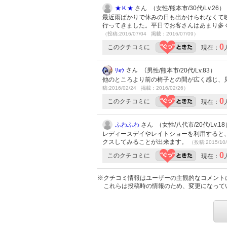
★Ｋ★
さん （女性/熊本市/30代/Lv.26）
最近雨ばかりで休みの日も出かけられなくて
行ってきました。平日でお客さんはあまり多
（投稿:2016/07/04 掲載：2016/07/09）
0
このクチコミに
現在：
ﾘｮｳ
さん （男性/熊本市/20代/Lv.83）
他のところより前の椅子との間が広く感じ、
稿:2016/02/24 掲載：2016/02/26）
0
このクチコミに
現在：
ふわふわ
さん （女性/八代市/20代/Lv.18
レディースデイやレイトショーを利用すると
クスしてみることが出来ます。
（投稿:2015/10
0
このクチコミに
現在：
※クチコミ情報はユーザーの主観的なコメント
これらは投稿時の情報のため、変更になって