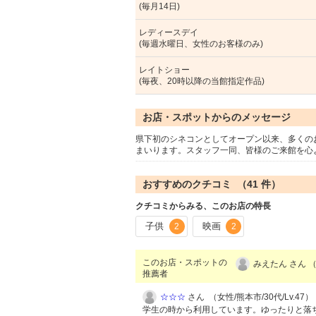
(毎月14日)
レディースデイ
(毎週水曜日、女性のお客様のみ)
レイトショー
(毎夜、20時以降の当館指定作品)
お店・スポットからのメッセージ
県下初のシネコンとしてオープン以来、多くの
まいります。スタッフ一同、皆様のご来館を心
おすすめのクチコミ （
41
件）
クチコミからみる、このお店の特長
子供
映画
2
2
このお店・スポットの
みえたん さん （
推薦者
☆☆☆
さん （女性/熊本市/30代/Lv.47）
学生の時から利用しています。ゆったりと落