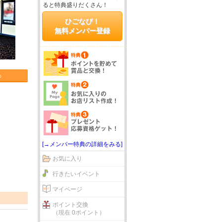
ると特典盛りだくさん！
ひごなび！
無料メンバー登録
る
[→メンバー特典の詳細をみる]
お気に入り
行きたいイベント
マイページ
ポイント交換
（現在 0ポイント）