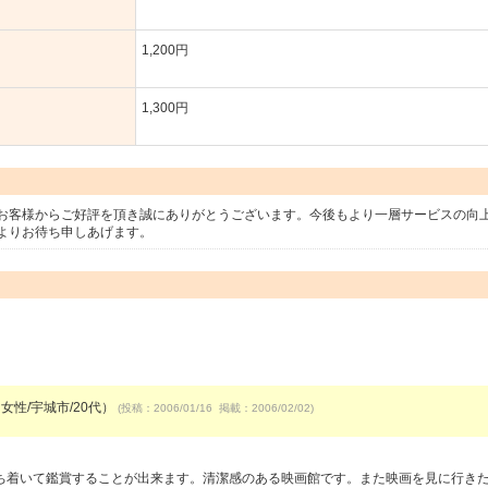
1,200円
1,300円
お客様からご好評を頂き誠にありがとうございます。今後もより一層サービスの向
よりお待ち申しあげます。
女性/宇城市/20代）
(投稿：2006/01/16 掲載：2006/02/02)
ち着いて鑑賞することが出来ます。清潔感のある映画館です。また映画を見に行き