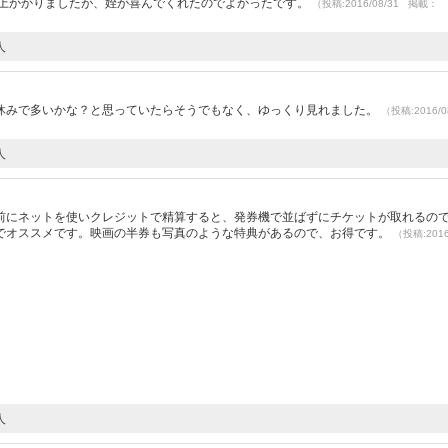
以上かかりましたが、姪が喜んでくれたのでよかったです。
（投稿:2016/08/31 掲載：
人
休みで多いかな？と思っていたらそうでもなく、ゆっくり見れました。
（投稿:2016/0
人
前にネットを使いクレジットで精算すると、発券機で並ばずにチケットが取れるの
でオススメです。映画の半券も写真のような特典があるので、お得です。
（投稿:2016
人