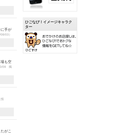
ひごなび！イメージキャラク
ター
ンに手が
08/03）
車場も空
0/09 掲
（投
したがこ