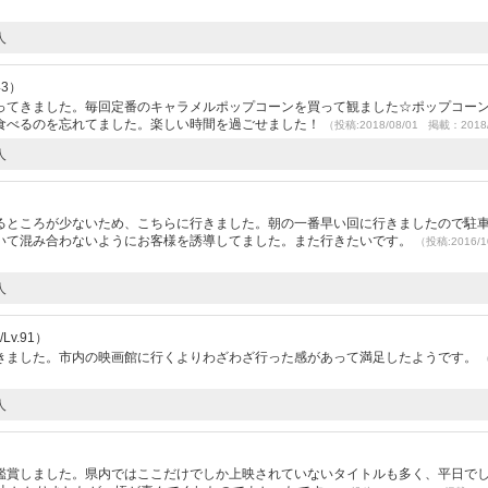
人
43）
ってきました。毎回定番のキャラメルポップコーンを買って観ました☆ポップコー
食べるのを忘れてました。楽しい時間を過ごせました！
（投稿:2018/08/01 掲載：2018/
人
るところが少ないため、こちらに行きました。朝の一番早い回に行きましたので駐
いて混み合わないようにお客様を誘導してました。また行きたいです。
（投稿:2016/1
人
v.91）
きました。市内の映画館に行くよりわざわざ行った感があって満足したようです。
人
）
鑑賞しました。県内ではここだけでしか上映されていないタイトルも多く、平日で