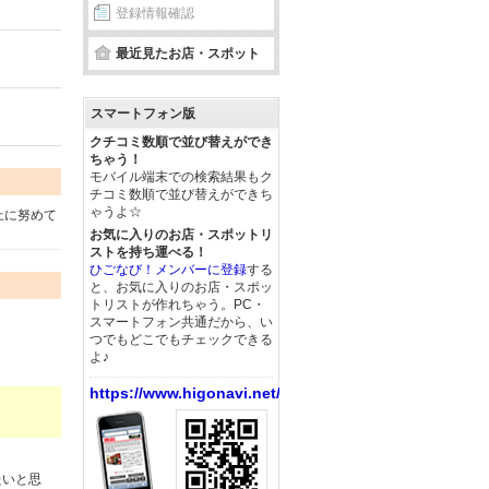
登録情報確認
最近見たお店・スポット
スマートフォン版
クチコミ数順で並び替えができ
ちゃう！
モバイル端末での検索結果もク
チコミ数順で並び替えができち
ゃうよ☆
上に努めて
お気に入りのお店・スポットリ
ストを持ち運べる！
ひごなび！メンバーに登録
する
と、お気に入りのお店・スポッ
トリストが作れちゃう。PC・
スマートフォン共通だから、い
つでもどこでもチェックできる
よ♪
https://www.higonavi.net/
たいと思