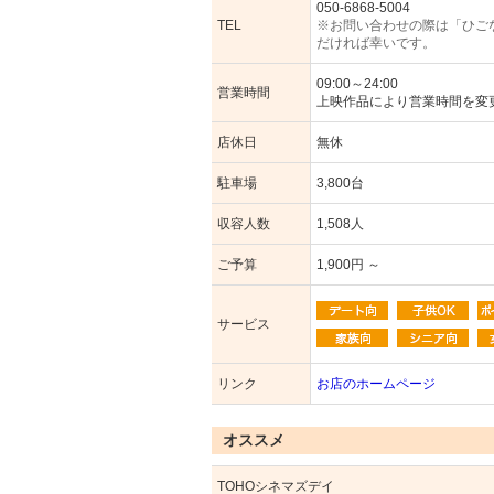
050-6868-5004
TEL
※お問い合わせの際は「ひご
だければ幸いです。
09:00～24:00
営業時間
上映作品により営業時間を変
店休日
無休
駐車場
3,800台
収容人数
1,508人
ご予算
1,900円 ～
サービス
リンク
お店のホームページ
オススメ
TOHOシネマズデイ