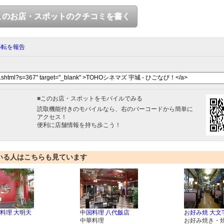
このお店・スポットのクチコミを書く
移転を報告
■
このお店・スポットをモバイルでみる
読取機能付きのモバイルなら、右のバーコードから簡単に
アクセス！
便利に店舗情報を持ち歩こう！
いる人はこちらも見ています
料理 大明天
中国料理 八代飯店
お好み焼 大文
中華料理
お好み焼き・