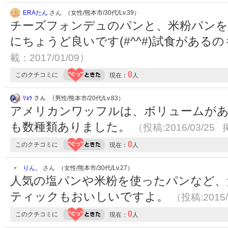
ERAたん
さん （女性/熊本市/30代/Lv.39）
チーズフォンデュのパンと、米粉パンを
にちょうど良いです(#^^#)試食がある
載：2017/01/09）
0
このクチコミに
現在：
人
ﾘｮｳ
さん （男性/熊本市/20代/Lv.83）
アメリカンワッフルは、ボリュームが
も数種類ありました。
（投稿:2016/03/25 
0
このクチコミに
現在：
人
りん。
さん （女性/熊本市/30代/Lv.27）
人気の塩パンや米粉を使ったパンなど、
ティックもおいしいですよ。
（投稿:2015/
0
このクチコミに
現在：
人