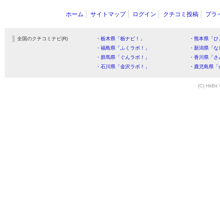
ホーム
サイトマップ
ログイン
クチコミ投稿
プラ
全国のクチコミナビ(R)
・栃木県「栃ナビ！」
・熊本県「ひ
・福島県「ふくラボ！」
・新潟県「な
・群馬県「ぐんラボ！」
・香川県「さ
・石川県「金沢ラボ！」
・鹿児島県「
(C) HitBit