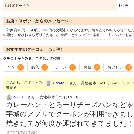
おはぎドーナツ
180円
お店・スポットからのメッセージ
一部商品98円、198円、298円の火曜市もやってます。焼きたてを味わってい
の際は、ぜひお立ち寄りください。季節ごとのフェアーも有。ドリンクバーもあ
おすすめのクチコミ （
31
件）
クチコミからみる、このお店の特長
パン
購入
チーズ
お金
おいしい
9
3
3
2
2
このお店・スポットの
e7carp25
さん （男性/熊本市/20代/Lv.42）
(投稿：20
推薦者
ケイＴ~
さん （女性/熊本市/40代/Lv.38）
カレーパン・とろーりチーズパンなどを
宇城のアプリでクーポンが利用できまし
焼きたてが何度か運ばれてきてました
2023/05/09）