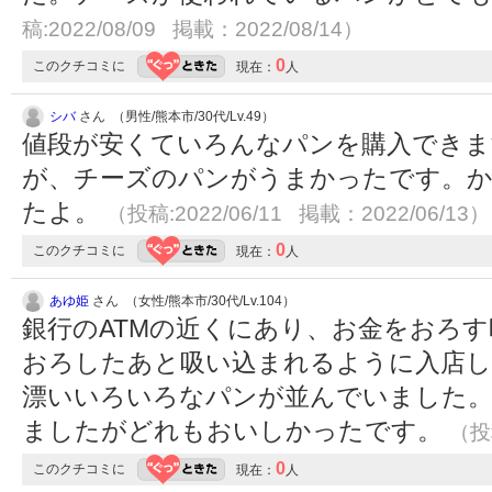
稿:2022/08/09 掲載：2022/08/14）
0
このクチコミに
現在：
人
シバ
さん （男性/熊本市/30代/Lv.49）
値段が安くていろんなパンを購入でき
が、チーズのパンがうまかったです。
たよ。
（投稿:2022/06/11 掲載：2022/06/13）
0
このクチコミに
現在：
人
あゆ姫
さん （女性/熊本市/30代/Lv.104）
銀行のATMの近くにあり、お金をおろ
おろしたあと吸い込まれるように入店し
漂いいろいろなパンが並んでいました。
ましたがどれもおいしかったです。
（投稿
0
このクチコミに
現在：
人