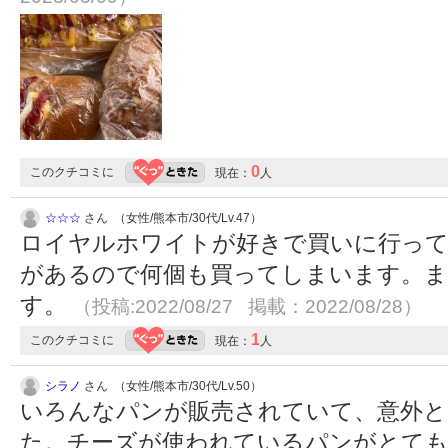
0
このクチコミに
現在：
人
☆☆☆
さん （女性/熊本市/30代/Lv.47）
ロイヤルホワイトが好きで買いに行っ
があるので何個も買ってしまいます。ま
す。
（投稿:2022/08/27 掲載：2022/08/28）
1
このクチコミに
現在：
人
シラノ
さん （女性/熊本市/30代/Lv.50）
いろんなパンが販売されていて、意外と
た。チーズが使われているパンがとて