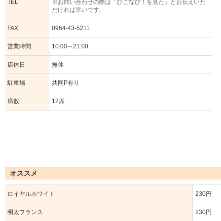
TEL
※お問い合わせの際は「ひごなび！を見た」とお伝えいた
だければ幸いです。
FAX
0964-43-5211
営業時間
10:00～21:00
店休日
無休
駐車場
共同P有り
席数
12席
オススメ
ロイヤルホワイト
230円
明太フランス
230円