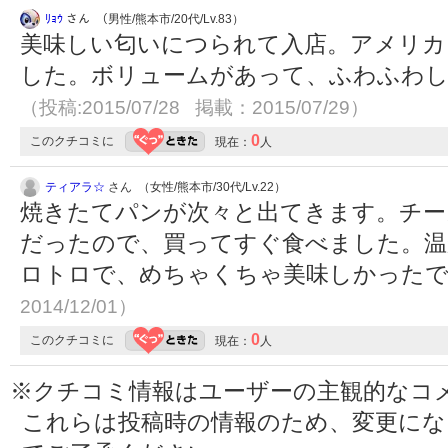
ﾘｮｳ
さん （男性/熊本市/20代/Lv.83）
美味しい匂いにつられて入店。アメリカ
した。ボリュームがあって、ふわふわ
（投稿:2015/07/28 掲載：2015/07/29）
0
このクチコミに
現在：
人
ティアラ☆
さん （女性/熊本市/30代/Lv.22）
焼きたてパンが次々と出てきます。チー
だったので、買ってすぐ食べました。
ロトロで、めちゃくちゃ美味しかった
2014/12/01）
0
このクチコミに
現在：
人
※クチコミ情報はユーザーの主観的なコ
これらは投稿時の情報のため、変更に