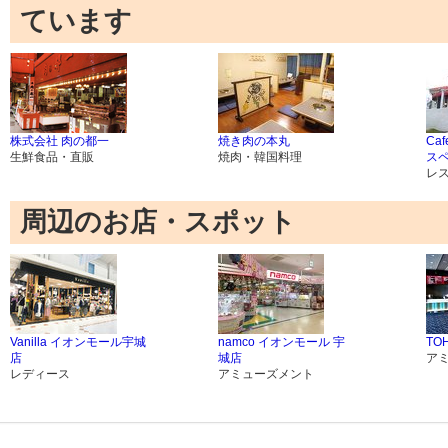
ています
株式会社 肉の都一
焼き肉の本丸
Caf
生鮮食品・直販
焼肉・韓国料理
ス
レ
周辺のお店・スポット
Vanilla イオンモール宇城
namco イオンモール 宇
TO
店
城店
ア
レディース
アミューズメント