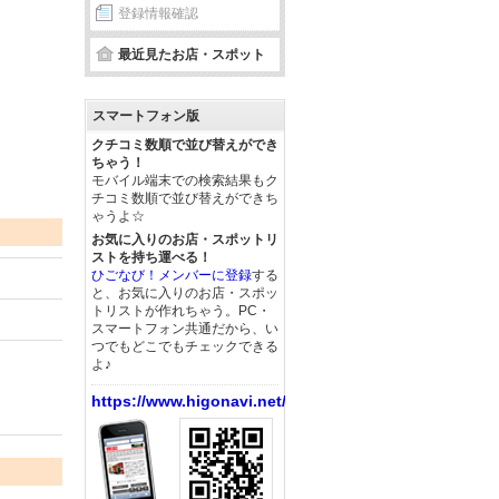
登録情報確認
最近見たお店・スポット
スマートフォン版
クチコミ数順で並び替えができ
ちゃう！
モバイル端末での検索結果もク
チコミ数順で並び替えができち
ゃうよ☆
お気に入りのお店・スポットリ
ストを持ち運べる！
ひごなび！メンバーに登録
する
と、お気に入りのお店・スポッ
トリストが作れちゃう。PC・
スマートフォン共通だから、い
つでもどこでもチェックできる
よ♪
https://www.higonavi.net/