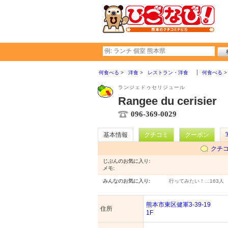
何食べる
洋食
レストラン・洋食
何食べる
ランジェドゥセリジュール
Rangee du cerisier
096-369-0029
基本情報
クチコミ
クーポン
クチ
じぶんのお気に入り:
メモ:
みんなのお気に入り:
行ってみたい！…
163人
熊本市東区健軍3-39-19
住所
1F