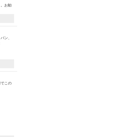
よ。お勧
、パン、
投
円でこの