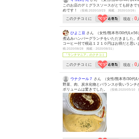
このお店のデミグラスソースがとても好きで
めです！
（投稿:2020/10/23 掲載：2020/10/26）
0
このクチコミに
現在：
ひよこ豆
さん （女性/熊本市/30代/Lv.56
煮込みハンバーグランチをいただきました。
コーヒー付で税込１２１０円はお得だと思い
稿:2020/08/28 掲載：2020/08/31）
「ランチマニア」のクチコミ
0
このクチコミに
現在：
ウナクール７
さん （女性/熊本市/30代/Lv
野菜、肉、炭水化物とバランスが良いランチ
ボリュームは驚きでした。
（投稿:2020/05/10 