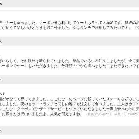
人
ディナーを食べました。クーポン券も利用してケーキも食べて大満足です。値段の
じが良くて楽しいひとときを過ごせました。次はランチで利用してみたいです。
（
人
）
ぱいらしく、それ以外は断られていました。単品でいろいろ注文しましたが、全て
クーポンでケーキをいただきました。数種類の中から選べました。また行きたいで
人
30）
願がかなって行ってきました。ひごなび！のページに載っていたステーキを頼みま
足しました。夜のセット？ランチと同じ内容？も注文して食べました。主人は赤ワ
ひごなび！クーポンでデザートサービスもつけていただきました☆沢山食べたのに
ずお客さんは沢山いましたよ。人気が伺えますね。
（投稿:2019/02/19 掲載：2019/02/
人