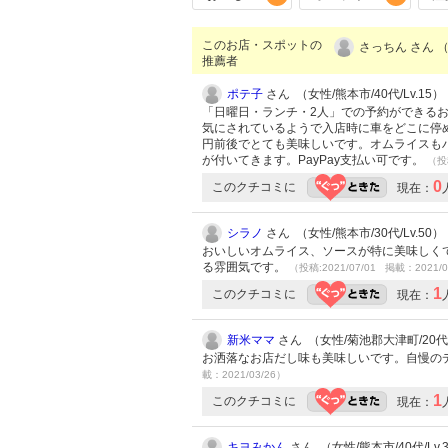
このお店・スポットの
さっちん さん 
推薦者
ポテ子
さん （女性/熊本市/40代/Lv.15）
「日曜日・ランチ・2人」での予約ができる
気にされているようで入店時に車をどこに停め
円前後でとても美味しいです。オムライスも
が付いてきます。PayPay支払い可です。
（投稿
0
このクチコミに
現在：
シラノ
さん （女性/熊本市/30代/Lv.50）
おいしいオムライス、ソースが特に美味しく
る雰囲気です。
（投稿:2021/07/01 掲載：2021/0
1
このクチコミに
現在：
新米ママ
さん （女性/菊池郡大津町/20代/L
お洒落なお店だし味も美味しいです。自慢の
載：2021/03/26）
1
このクチコミに
現在：
キヨみかん
さん （女性/熊本市/40代/Lv.