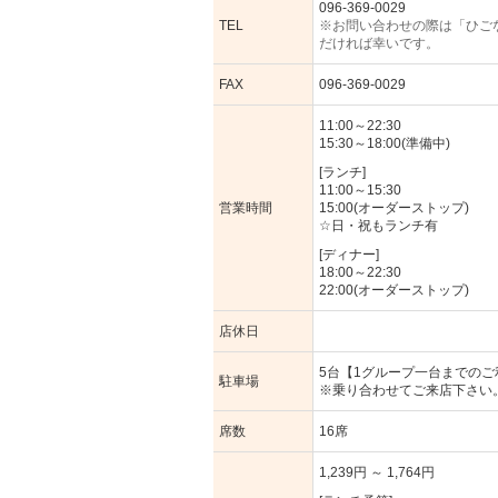
096-369-0029
TEL
※お問い合わせの際は「ひご
だければ幸いです。
FAX
096-369-0029
11:00～22:30
15:30～18:00(準備中)
[ランチ]
11:00～15:30
営業時間
15:00(オーダーストップ)
☆日・祝もランチ有
[ディナー]
18:00～22:30
22:00(オーダーストップ)
店休日
5台【1グループ一台までのご
駐車場
※乗り合わせてご来店下さい
席数
16席
1,239円 ～ 1,764円