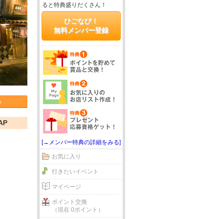
ると特典盛りだくさん！
ひごなび！
無料メンバー登録
る
AP
[→メンバー特典の詳細をみる]
お気に入り
行きたいイベント
マイページ
ポイント交換
（現在 0ポイント）