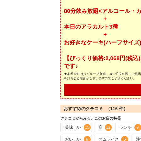
80分飲み放題<アルコール・
+
本日のアラカルト3種
+
お好きなケーキ(ハーフサイズ
【びっくり価格:2,068円(税
です♪
★本券1枚でお1グループ有効。 ★ご注文の際にご提
を打ち切る場合がございますのでご了承ください。
おすすめのクチコミ （
116
件）
クチコミからみる、このお店の特長
美味しい
店
ランチ
15
12
9
おいしい
オムライス
注
6
5