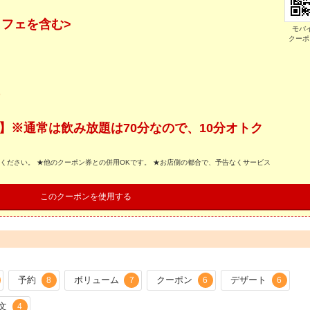
カフェを含む>
モバ
クーポ
)
込)】※通常は飲み放題は70分なので、10分オトク
示ください。 ★他のクーポン券との併用OKです。 ★お店側の都合で、予告なくサービス
このクーポンを使用する
予約
ボリューム
クーポン
デザート
8
7
6
6
文
4