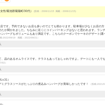
（女性/菊池郡菊陽町/30代）
(投稿：2006/11/15 掲載：2006/11/15)
お店です。予約できないお店も多いのでとても助かります。駐車場が少なくお店の方
たか聞かれました。ちなみに近くにコインパーキングはないと思われます。ランチは
ハンバーグもボリュームもあり満足です。こちらのクーポンでケーキのデザート(選べ
:2022/09/19 掲載：2022/09/21）
人
て、品のあるオムライスです。テラスもあっておしゃれですよ。デートにも一人で
7/02）
人
v.31）
デミグラスソースがたっぷりの煮込みハンバーグが美味しかったです！
（投稿:2021/0
人
30）