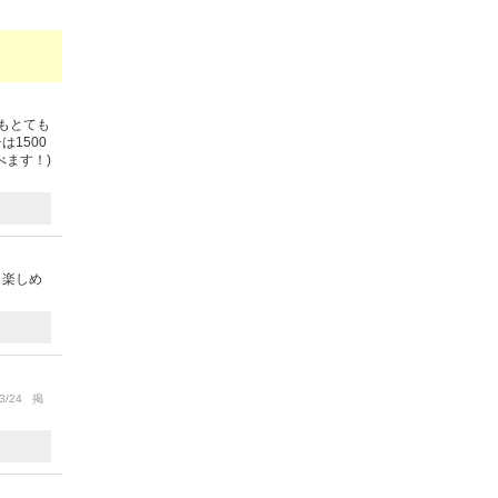
もとても
1500
ます！)
も楽しめ
3/24 掲