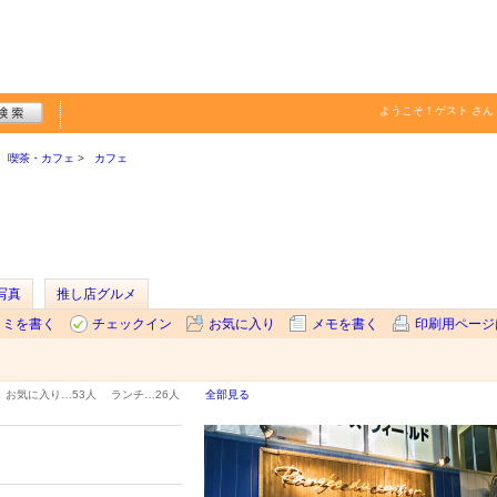
ようこそ！
ゲスト
さん
喫茶・カフェ
カフェ
写真
推し店グルメ
コミを書く
チェックイン
お気に入り
メモを書く
印刷用ページ
お気に入り…
53人
ランチ…
26人
全部見る