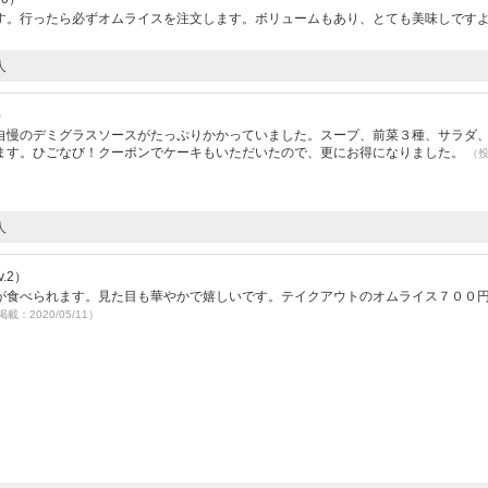
す。行ったら必ずオムライスを注文します。ボリュームもあり、とても美味しです
人
）
自慢のデミグラスソースがたっぷりかかっていました。スープ、前菜３種、サラダ
ます。ひごなび！クーポンでケーキもいただいたので、更にお得になりました。
（
人
.2）
が食べられます。見た目も華やかで嬉しいです。テイクアウトのオムライス７００
掲載：2020/05/11）