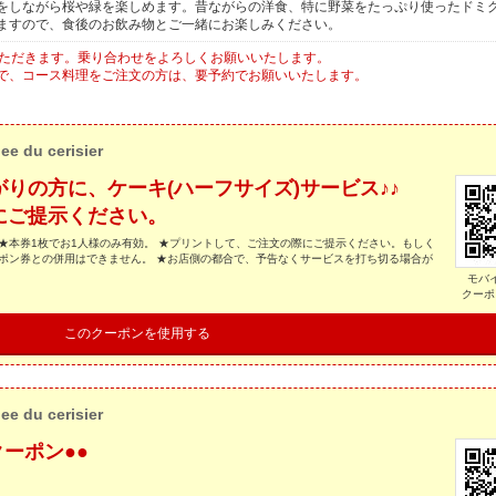
をしながら桜や緑を楽しめます。昔ながらの洋食、特に野菜をたっぷり使ったドミ
ますので、食後のお飲み物とご一緒にお楽しみください。
いただきます。乗り合わせをよろしくお願いいたします。
で、コース料理をご注文の方は、要予約でお願いいたします。
ee du cerisier
りの方に、ケーキ(ハーフサイズ)サービス♪♪
にご提示ください。
★本券1枚でお1人様のみ有効。 ★プリントして、ご注文の際にご提示ください。もしく
ポン券との併用はできません。 ★お店側の都合で、予告なくサービスを打ち切る場合が
モバ
クーポ
このクーポンを使用する
ee du cerisier
ーポン●●
。