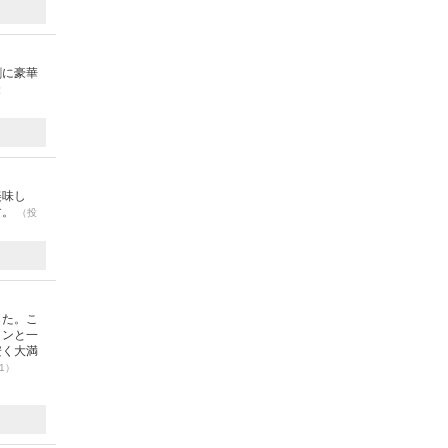
割に豪華
投
美味し
す。
（投
した。こ
インと一
安く大満
21）