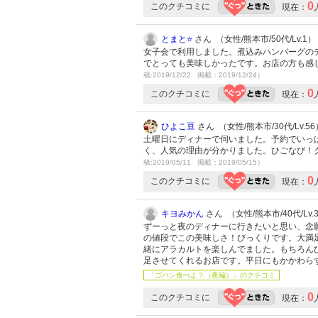
0
このクチコミに
現在：
とまと⭐
さん （女性/熊本市/50代/Lv.1）
女子会で利用しました。煮込みハンバーグの
でとっても美味しかったです。お店の方も感
稿:2019/12/22 掲載：2019/12/24）
0
このクチコミに
現在：
ひよこ豆
さん （女性/熊本市/30代/Lv.56
土曜日にディナーで伺いました。予約でいっ
く、人気の理由が分かりました。ひごなび！
稿:2019/05/11 掲載：2019/05/15）
0
このクチコミに
現在：
キヨみかん
さん （女性/熊本市/40代/Lv.
ずーっと夜のディナーに行きたいと思い、念
の値段でこの美味しさ！びっくりです。大満
緒にアラカルトを楽しんでました。もちろん
足させてくれるお店です。平日にもかかわら
「ゴハン食べよ？（夜編）」のクチコミ
0
このクチコミに
現在：