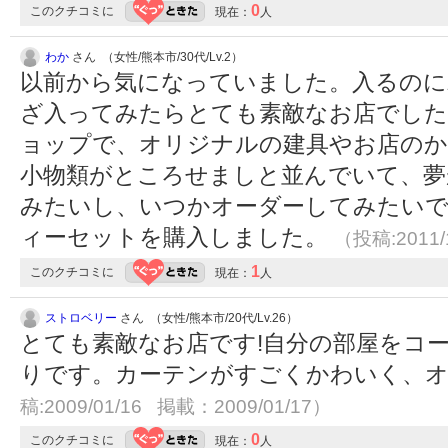
0
このクチコミに
現在：
人
わか
さん （女性/熊本市/30代/Lv.2）
以前から気になっていました。入るのに
ざ入ってみたらとても素敵なお店でした
ョップで、オリジナルの建具やお店の
小物類がところせましと並んでいて、夢
みたいし、いつかオーダーしてみたいで
ィーセットを購入しました。
（投稿:2011/
1
このクチコミに
現在：
人
ストロベリー
さん （女性/熊本市/20代/Lv.26）
とても素敵なお店です!自分の部屋をコ
りです。カーテンがすごくかわいく、
稿:2009/01/16 掲載：2009/01/17）
0
このクチコミに
現在：
人