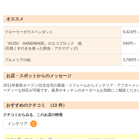
オススメ
フローラーガラスペンダント
8,424円
「KUSU HANDMADE」のエコブロック 他
540円～
(天然くすのきを使った防虫・アロマグッズ)
プルメリアの絵
3,780円
お店・スポットからのメッセージ
2011年新装オープン!注文住宅の新築・リフォームからインテリア・アフター
ーディーな対応が可能です。家具やキッチンのオーダーもお気軽にご相談くださ
おすすめのクチコミ （
13
件）
クチコミからみる、このお店の特長
インテリア
2