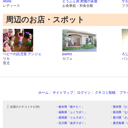
Alivio
とうふ工房 肥後の茶屋
ケ
レディース
お食事処・和食全般
フ
周辺のお店・スポット
ベビーの託児室 アンジェ
parinz
ろじ
リカ
カフェ
パ
育児
ホーム
サイトマップ
ログイン
クチコミ投稿
プラ
全国のクチコミナビ(R)
・栃木県「栃ナビ！」
・熊本県「ひ
・福島県「ふくラボ！」
・新潟県「な
・群馬県「ぐんラボ！」
・香川県「さ
・石川県「金沢ラボ！」
・鹿児島県「