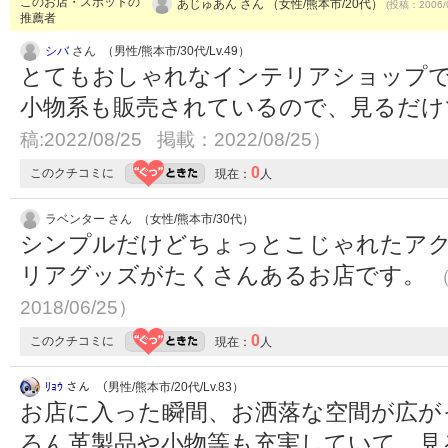
このお店・スポットの
あじゅあん さん （女性/熊本市/20代）
(投稿：2006/
推薦者
シバ
さん （男性/熊本市/30代/Lv.49）
とてもおしゃれなインテリアショップ
小物系も販売されているので、見るだ
稿:2022/08/25 掲載：2022/08/25）
0
このクチコミに
現在：
人
ラベンター さん （女性/熊本市/30代）
シンプルだけどちょっとこじゃれたア
リアグッズがたくさんあるお店です。
（
2018/06/25）
0
このクチコミに
現在：
人
ﾘｮｳ
さん （男性/熊本市/20代/Lv.83）
お店に入った瞬間、お洒落な空間が広が
ろん革製品や小物等も充実していて、見