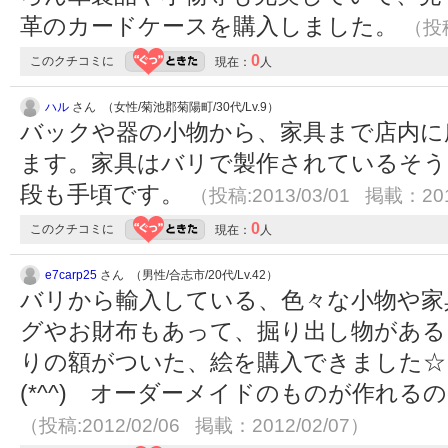
革のカードケースを購入しました。
（投稿
0
このクチコミに
現在：
人
ハル
さん （女性/菊池郡菊陽町/30代/Lv.9）
バックや器の小物から、家具まで店内に
ます。家具はバリで製作されているそう
段も手頃です。
（投稿:2013/03/01 掲載：201
0
このクチコミに
現在：
人
e7carp25
さん （男性/合志市/20代/Lv.42）
バリから輸入している、色々な小物や家
グやお財布もあって、掘り出し物がある
りの額がついた、絵を購入できました☆
(*^^) オーダーメイドのものが作れ
（投稿:2012/02/06 掲載：2012/02/07）