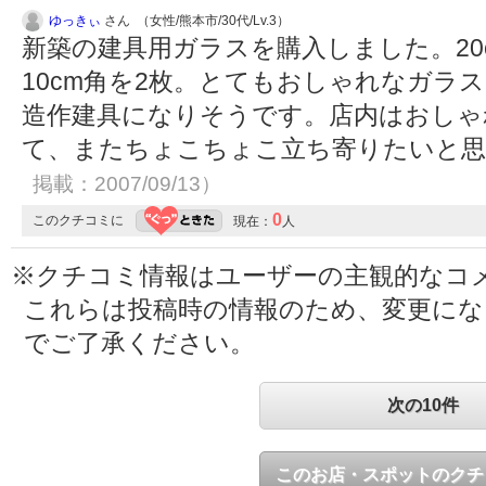
ゆっきぃ
さん （女性/熊本市/30代/Lv.3）
新築の建具用ガラスを購入しました。20
10cm角を2枚。とてもおしゃれなガラ
造作建具になりそうです。店内はおしゃ
て、またちょこちょこ立ち寄りたいと
掲載：2007/09/13）
0
このクチコミに
現在：
人
※クチコミ情報はユーザーの主観的なコ
これらは投稿時の情報のため、変更に
でご了承ください。
次の10件
このお店・スポットのクチ