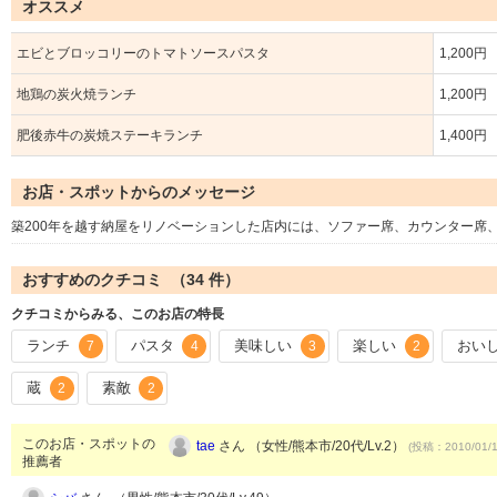
オススメ
エビとブロッコリーのトマトソースパスタ
1,200円
地鶏の炭火焼ランチ
1,200円
肥後赤牛の炭焼ステーキランチ
1,400円
お店・スポットからのメッセージ
築200年を越す納屋をリノベーションした店内には、ソファー席、カウンター席
おすすめのクチコミ （
34
件）
クチコミからみる、このお店の特長
ランチ
パスタ
美味しい
楽しい
おい
7
4
3
2
蔵
素敵
2
2
このお店・スポットの
tae
さん （女性/熊本市/20代/Lv.2）
(投稿：2010/01/
推薦者