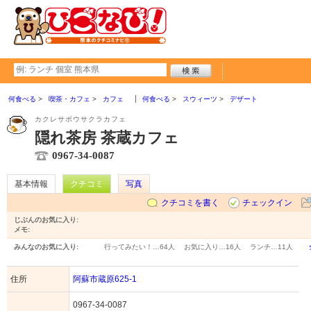
何食べる
喫茶・カフェ
カフェ
何食べる
スウィーツ
デザート
カクレサボウサクラカフェ
隠れ茶房 茶蔵カフェ
0967-34-0087
基本情報
クチコミ
写真
クチコミを書く
チェックイン
じぶんのお気に入り:
メモ:
みんなのお気に入り:
行ってみたい！…
64人
お気に入り…
16人
ランチ…
11人
住所
阿蘇市蔵原625-1
0967-34-0087