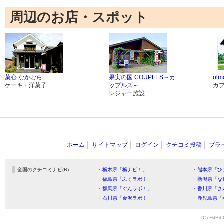
周辺のお店・スポット
菓心 なかむら
果実の国 COUPLES～カ
olm
ケーキ・洋菓子
ップルズ～
カ
レジャー施設
ホーム
サイトマップ
ログイン
クチコミ投稿
プラ
全国のクチコミナビ(R)
・栃木県「栃ナビ！」
・熊本県「ひ
・福島県「ふくラボ！」
・新潟県「な
・群馬県「ぐんラボ！」
・香川県「さ
・石川県「金沢ラボ！」
・鹿児島県「
(C) HitBit