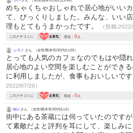
シバ
さん （男性/熊本市/30代/Lv.49）
めちゃくちゃおしゃれで居心地がいい
て、びっくりしました。みんな、いい店
理もとてもうまかったです。
（投稿:2022/
0
このクチコミに
現在：
人
シラノ
さん （女性/熊本市/30代/Lv.50）
とっても人気のカフェなのでもはや隠
居心地のよい空間を楽しむことができる
に利用しましたが、食事もおいしいで
2022/07/20）
0
このクチコミに
現在：
人
kii♫
さん （女性/熊本市/30代/Lv.6）
街中にある茶蔵には伺っていたのですが
て素敵だよと評判を耳にして、楽しみに