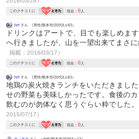
2016/03/28）
0
このクチコミに
現在：
人
ﾘｮｳ
さん （男性/熊本市/20代/Lv.83）
ドリンクはアートで、目でも楽しめます
へ行きましたが、山を一望出来てまさ
掲載：2016/03/17）
0
このクチコミに
現在：
人
ﾘｮｳ
さん （男性/熊本市/20代/Lv.83）
地鶏の炭火焼きランチをいただきました
せの野菜も美味しかったです。食後のカ
飲むのが勿体なく思うぐらい粋でした
2015/07/17）
0
このクチコミに
現在：
人