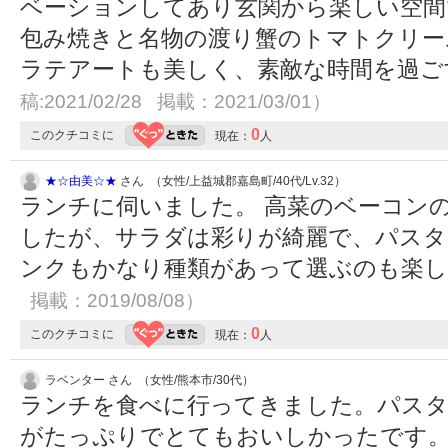
ベーションしてあり玄関から楽しい空間
包み焼きと名物の渡り蟹のトマトクリー
ラテアートも美しく、素敵な時間を過
稿:2021/02/28 掲載：2021/03/01）
0
このクチコミに
現在：
人
★☆由美☆★
さん （女性/上益城郡嘉島町/40代/Lv.32）
ランチに伺いました。 高菜のベーコン
したが、サラダは彩りが綺麗で、パスタ
ンクもかなり種類があって選ぶのも楽
掲載：2019/08/08）
0
このクチコミに
現在：
人
ラベンター さん （女性/熊本市/30代）
ランチを食べに行ってきました。パス
がたっぷりでとてもおいしかったです