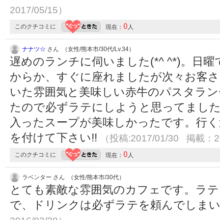
2017/05/15）
0
このクチコミに
現在：
人
ナナツ☆
さん （女性/熊本市/30代/Lv.34）
遅めのランチに伺いました(*^ ^*)。
からか、すぐに座れましたが次々お客さ
いた雰囲気と美味しい赤牛のパスタラン
たので必ずラテにしようと思ってました
入ったスープが美味しかったです。行く
を付けて下さい!!
（投稿:2017/01/30 掲載：20
0
このクチコミに
現在：
人
ラベンター さん （女性/熊本市/30代）
とても素敵な雰囲気のカフェです。ラテ
で、ドリンクは必ずラテを頼んでしま