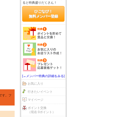
ると特典盛りだくさん！
ひごなび！
無料メンバー登録
[→メンバー特典の詳細をみる]
お気に入り
行きたいイベント
です。フ
マイページ
ポイント交換
（現在 0ポイント）