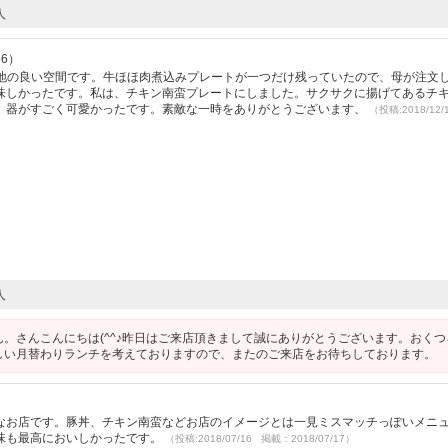
人
56）
で居心地の良い空間です。牛ほほ肉煮込みプレートが一つだけ残っていたので、母が注文
味しかったです。私は、チキン南蛮プレートにしました。サクサクに揚げてあるチ
、器がすごく可愛かったです。素敵な一時をありがとうございます、
（投稿:2018/12
人
ん。さんこんにちは(^^♪昨日はご来店頂きまして誠にありがとうございます。おくつ
しい月替わりランチを考えておりますので、またのご来店をお待ちしております。
なお店です。豚丼、チキン南蛮などお店のイメージとは一見ミスマッチっぽいメニ
味も最高においしかったです。
（投稿:2018/07/16 掲載：2018/07/17）