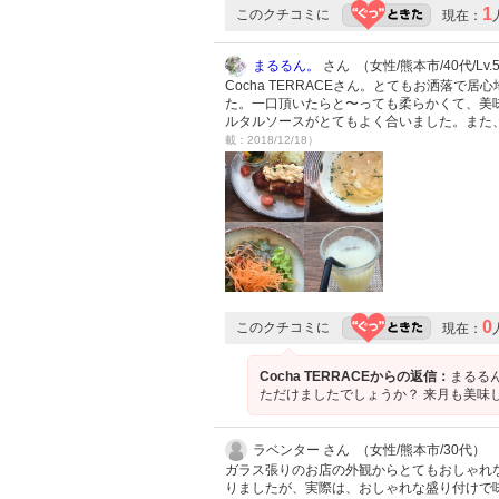
1
このクチコミに
現在：
まるるん。
さん （女性/熊本市/40代/Lv.
Cocha TERRACEさん。とてもお洒落
た。一口頂いたらと〜っても柔らかくて、美
ルタルソースがとてもよく合いました。また
載：2018/12/18）
0
このクチコミに
現在：
Cocha TERRACEからの返信：
まるる
ただけましたでしょうか？ 来月も美味
ラベンター さん （女性/熊本市/30代）
ガラス張りのお店の外観からとてもおしゃれ
りましたが、実際は、おしゃれな盛り付けで