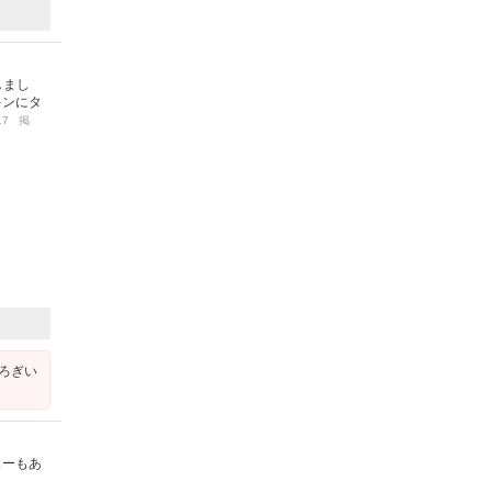
しまし
キンにタ
/17 掲
ろぎい
ューもあ