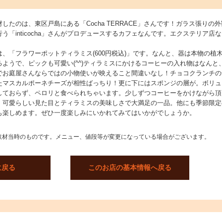
たのは、東区戸島にある「Cocha TERRACE」さんです！ガラス張りの外
「inticocha」さんがプロデュースするカフェなんです。エクステリア店
。
、「フラワーポットティラミス(600円税込)」です。なんと、器は本物の植
ようで、ピックも可愛い(^^)ティラミスにかけるコーヒーの入れ物はなんと
でお庭屋さんならではの小物使いが映えること間違いなし！チョコクランチの
たマスカルポーネチーズが相性ばっちり！更に下にはスポンジの層が。ボリュ
しておらず、ペロリと食べられちゃいます。少しずつコーヒーをかけながら頂
。可愛らしい見た目とティラミスの美味しさで大満足の一品。他にも季節限定
も楽しめます。ぜひ一度楽しみにいかれてみてはいかがでしょうか。
取材当時のものです。メニュー、値段等が変更になっている場合がございます。
に戻る
このお店の基本情報へ戻る