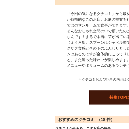
「今回の気になるクチコミ」から取材し
が特徴的なこのお店。お庭の提案を行う
ではのサンルームで食事ができます
そんなおしゃれ空間の中で頂いたのは
なんです！まるで本当に芽が出ている
じょうろ型。スプーンはシャベル型
クザク食感とその下のふんわりとし
ムはあるのですが全体的にこってり
と、また違った味わいが楽しめます
メニューやボリュームのあるランチ
※クチコミおよび記事の内容は
特集TOP
おすすめのクチコミ （
18
件）
クチコミからみる、このお店の特長