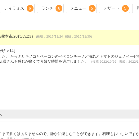
ティラミス
ランチ
メニュー
デザート
6
6
5
5
熊本市/20代/Lv.23）
(投稿：2016/11/24 掲載：2016/11/30)
/Lv.14）
した。 たっぷりキノコとベーコンのペペロンチーノと海老とトマトのジェノベーゼ
て店員さんも感じが良くて素敵な時間を過ごしました。
（投稿:2022/10/26 掲載：2022/1
人
こまで多くはありませんので、静かに楽しむことができます。料理もおいしいです
/25 掲載：2022/08/25）