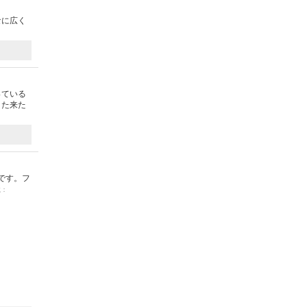
なに広く
っている
また来た
です。フ
載：