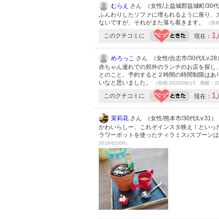
むらえ
さん （女性/上益城郡益城町/30代/L
ふんわりしたソファに埋もれるように座り、
ないですが、それがまた落ち着きます。
（投稿:
1
このクチコミに
現在：
めろっこ
さん （女性/合志市/30代/Lv.28
赤ちゃん連れでの郊外のランチのお店を探し
とのこと。予約すると２時間の時間制限はあ
いなと思いました。
（投稿:2020/06/15 掲載：20
1
このクチコミに
現在：
茉莉花
さん （女性/熊本市/30代/Lv.31）
かわいらしー、これぞインスタ映え！といっ
ラワーポットを使ったティラミス♪スプーンはス
2019/02/09）