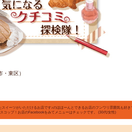
熊本市・東区）
たスイーツがいただけるお店です♪のほほーんとできるお店のフンワリ雰囲気も好き
ップ！お店のFacebookをみてメニューはチェックです。 (30代/女性)