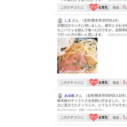
0
このクチコミに
現在：
しま
さん （女性/熊本市/20代/Lv.4）
日曜日のランチに伺いました。相方とそれぞれ
ちごパフェを頼んで食べたのですが、全部美
て行った方が良いと思います。
（投稿:2021/03
0
このクチコミに
現在：
あゆ姫
さん （女性/熊本市/30代/Lv.104
植木鉢のティラミスを目的に行きました。と
土に見立てたティラミス、とてもリアルでホ
稿:2021/02/03 掲載：2021/02/04）
1
このクチコミに
現在：