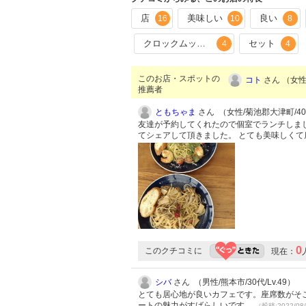
店
美味しい
良い
16
10
8
クロックムッシュ
セット
4
4
このお店・スポットの
コト
さん （女性/
推薦者
ともちゃま
さん （女性/菊池郡大津町/40代
友達が予約してくれたので個室でランチしま
てシェアして頂きました。 とても美味しく
0
このクチコミに
現在：
シバ
さん （男性/熊本市/30代/Lv.49）
とても居心地が良いカフェです。座席数がそ
ートの魅力がすばらしいです。
（投稿:2022/08