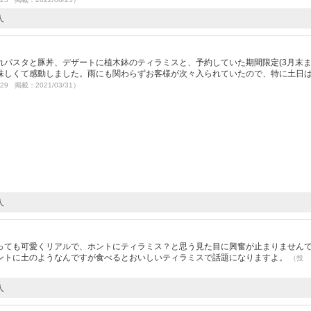
人
パスタと豚丼、デザートに植木鉢のティラミスと、予約していた期間限定(3月末ま
味しくて感動しました。雨にも関わらずお客様が次々入られていたので、特に土日
/29 掲載：2021/03/31）
人
）
っても可愛くリアルで、ホントにティラミス？と思う見た目に興奮が止まりません
ントに土のようなんですが食べるとおいしいティラミスで話題になりますよ。
（投
人