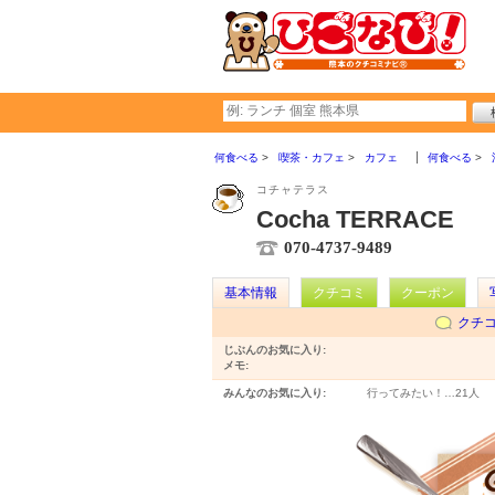
何食べる
喫茶・カフェ
カフェ
何食べる
コチャテラス
Cocha TERRACE
070-4737-9489
基本情報
クチコミ
クーポン
クチ
じぶんのお気に入り:
メモ:
みんなのお気に入り:
行ってみたい！…
21人