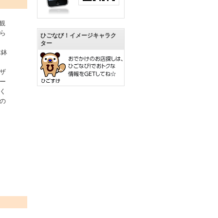
観
なら
ひごなび！イメージキャラク
ター
木鉢
、
ザ
ー
く
の