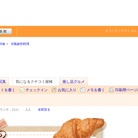
ようこそ！
ゲスト
さん
洋食
洋風創作料理
写真
気になるクチコミ探検
推し店グルメ
コミを書く
チェックイン
お気に入り
メモを書く
印刷用ページ
ランチ…
11人
…
1人
全部見る