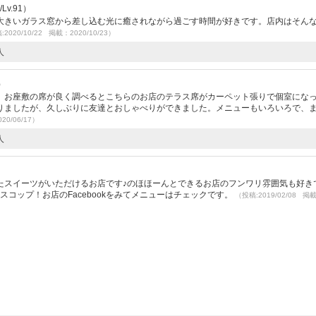
v.91）
大きいガラス窓から差し込む光に癒されながら過ごす時間が好きです。店内はそん
2020/10/22 掲載：2020/10/23）
人
）
、お座敷の席が良く調べるとこちらのお店のテラス席がカーペット張りで個室にな
りましたが、久しぶりに友達とおしゃべりができました。メニューもいろいろで、
20/06/17）
人
たスイーツがいただけるお店です♪のほほーんとできるお店のフンワリ雰囲気も好き
コップ！お店のFacebookをみてメニューはチェックです。
（投稿:2019/02/08 掲