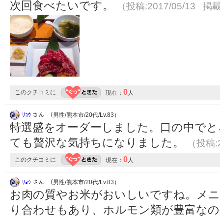
次回食べたいです。
（投稿:2017/05/13 掲載
0
このクチコミに
現在：
人
ﾘｮｳ
さん （男性/熊本市/20代/Lv.83）
特選盛をオーダーしました。口の中でと
ても贅沢な気持ちになりました。
（投稿:2
0
このクチコミに
現在：
人
ﾘｮｳ
さん （男性/熊本市/20代/Lv.83）
お肉の質やお米がおいしいですね。メニ
り合わせもあり、ホルモン類が豊富な