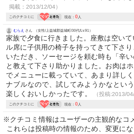
掲載：2013/12/04）
0
このクチコミに
現在：
人
むらえ
さん （女性/上益城郡益城町/30代/Lv.91）
家族で夕食に行きました。座敷は空いて
ル席に子供用の椅子を持ってきて下さり
いただき、ソーセージを頼む時も「辛い
と教えて下さり助かりました。お肉はホ
でメニューに載っていて、あまり詳しく
ナブルなので、試してみようかなという
楽しくおいしかったです。
（投稿:2013/04
0
このクチコミに
現在：
人
※クチコミ情報はユーザーの主観的なコ
これらは投稿時の情報のため、変更に