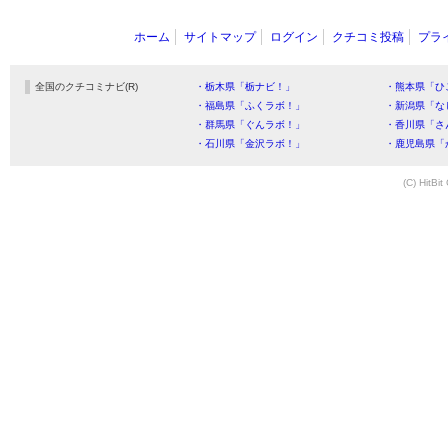
ホーム
サイトマップ
ログイン
クチコミ投稿
プラ
全国のクチコミナビ(R)
・栃木県「栃ナビ！」
・熊本県「ひ
・福島県「ふくラボ！」
・新潟県「な
・群馬県「ぐんラボ！」
・香川県「さ
・石川県「金沢ラボ！」
・鹿児島県「
(C) HitBit