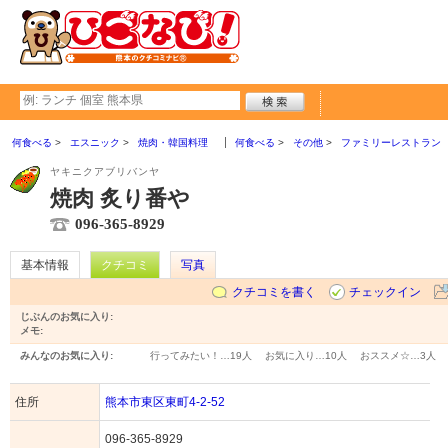
何食べる
エスニック
焼肉・韓国料理
何食べる
その他
ファミリーレストラン
ヤキニクアブリバンヤ
焼肉 炙り番や
096-365-8929
基本情報
クチコミ
写真
クチコミを書く
チェックイン
じぶんのお気に入り:
メモ:
みんなのお気に入り:
行ってみたい！…
19人
お気に入り…
10人
おススメ☆…
3人
住所
熊本市東区東町4-2-52
096-365-8929