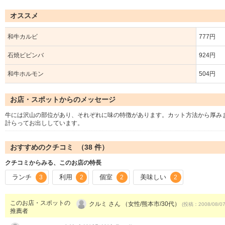
オススメ
和牛カルビ
777円
石焼ビビンバ
924円
和牛ホルモン
504円
お店・スポットからのメッセージ
牛には沢山の部位があり、それぞれに味の特徴があります。カット方法から厚み
計らってお出ししています。
おすすめのクチコミ （
38
件）
クチコミからみる、このお店の特長
ランチ
利用
個室
美味しい
3
2
2
2
このお店・スポットの
クルミ さん （女性/熊本市/30代）
(投稿：2008/08/0
推薦者