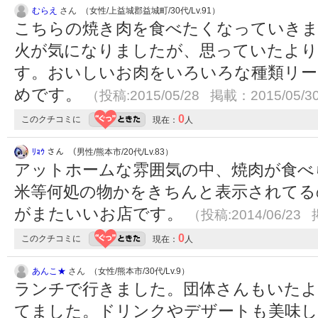
むらえ
さん （女性/上益城郡益城町/30代/Lv.91）
こちらの焼き肉を食べたくなっていきま
火が気になりましたが、思っていたよ
す。おいしいお肉をいろいろな種類リー
めです。
（投稿:2015/05/28 掲載：2015/05/3
0
このクチコミに
現在：
人
ﾘｮｳ
さん （男性/熊本市/20代/Lv.83）
アットホームな雰囲気の中、焼肉が食べ
米等何処の物かをきちんと表示されてる
がまたいいお店です。
（投稿:2014/06/23 
0
このクチコミに
現在：
人
あんこ★
さん （女性/熊本市/30代/Lv.9）
ランチで行きました。団体さんもいた
てました。ドリンクやデザートも美味