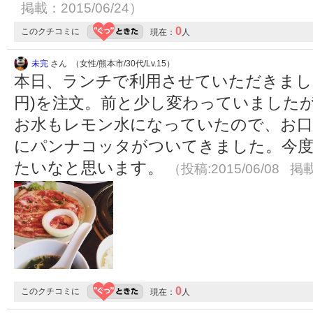
掲載：2015/06/24）
0
このクチコミに
現在：
人
未完
さん （女性/熊本市/30代/Lv.15）
本日、ランチで利用させていただきました
円)を注文。前と少し変わっていました
お水もレモン水になっていたので、お口
にパンナコッタがついてきました。今
たいなと思います。
（投稿:2015/06/08 掲載
0
このクチコミに
現在：
人