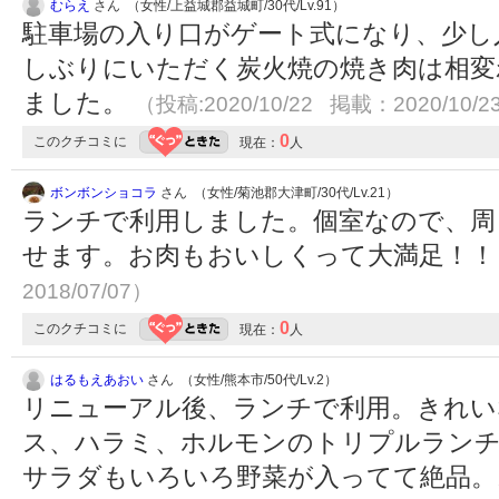
むらえ
さん （女性/上益城郡益城町/30代/Lv.91）
駐車場の入り口がゲート式になり、少し
しぶりにいただく炭火焼の焼き肉は相変
ました。
（投稿:2020/10/22 掲載：2020/10/2
0
このクチコミに
現在：
人
ボンボンショコラ
さん （女性/菊池郡大津町/30代/Lv.21）
ランチで利用しました。個室なので、周
せます。お肉もおいしくって大満足！
2018/07/07）
0
このクチコミに
現在：
人
はるもえあおい
さん （女性/熊本市/50代/Lv.2）
リニューアル後、ランチで利用。きれい
ス、ハラミ、ホルモンのトリプルラン
サラダもいろいろ野菜が入ってて絶品。