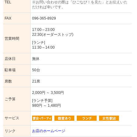
TEL
※お問い合わせの際は「ひごなび！を見た」とお伝えいた
だければ幸いです。
FAX
096-365-8929
17:00～23:00
22:30(オーダーストップ)
営業時間
[ランチ]
11:30～14:00
店休日
無休
駐車場
50台
席数
21席
2,000円 ～ 3,500円
ご予算
[ランチ予算]
980円 ～ 1,480円
サービス
リンク
お店のホームページ