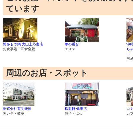
ています
博多もつ鍋 大山上乃裏店
華の番台
沖
お食事処・和食全般
エステ
ち
～
居
周辺のお店・スポット
株式会社有明楽器
松龍軒 健軍店
コナ
習い事・教室
餃子・点心
カ