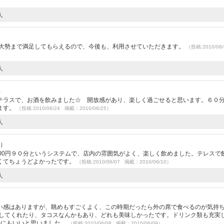
人
ら大勢まで満足してもらえるので、今後も、利用させていただきます。
（投稿:2010/06
人
）
テラスで、お酒を飲みました☆ 開放感があり、楽しく過ごせると思います。６０
ます。
（投稿:2010/06/24 掲載：2010/06/25）
人
2）
00円９０分というシステムで、店内の雰囲気がよく、楽しく飲めました。テレスで
くてちょうどよかったです。
（投稿:2010/06/07 掲載：2010/06/10）
人
）
い感はありますが、眺めもすごくよく、この時期だったら外の席で食べるのが気持
だしてくれたり、タコスなんかもあり、どれも美味しかったです。ドリンク類も充実
かにもいいと思いました。
（投稿:2010/06/08 掲載：2010/06/09）