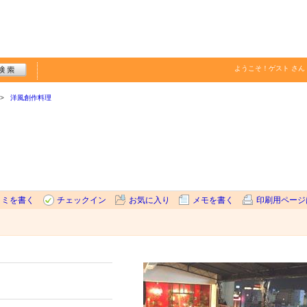
ようこそ！
ゲスト
さん
洋風創作料理
コミを書く
チェックイン
お気に入り
メモを書く
印刷用ページ