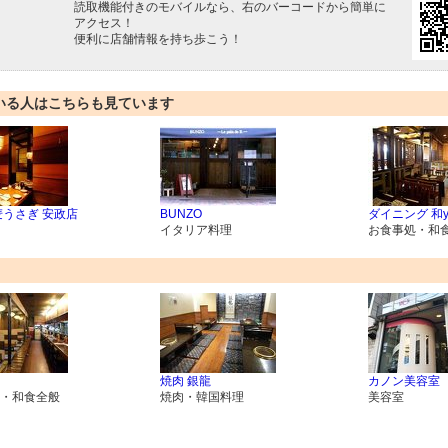
読取機能付きのモバイルなら、右のバーコードから簡単に
アクセス！
便利に店舗情報を持ち歩こう！
いる人はこちらも見ています
麦うさぎ 安政店
BUNZO
ダイニング 和y
イタリア料理
お食事処・和
焼肉 銀龍
カノン美容室
・和食全般
焼肉・韓国料理
美容室