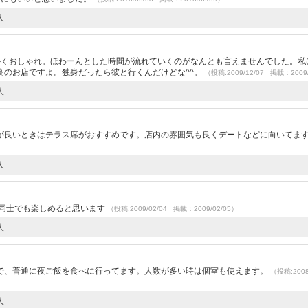
人
）
かくおしゃれ。ほわーんとした時間が流れていくのがなんとも言えませんでした。私
高のお店ですよ。独身だったら彼と行くんだけどな^^。
（投稿:2009/12/07 掲載：2009/
人
が良いときはテラス席がおすすめです。店内の雰囲気も良くデートなどに向いてま
人
達同士でも楽しめると思います
（投稿:2009/02/04 掲載：2009/02/05）
人
で、普通に夜ご飯を食べに行ってます。人数が多い時は個室も使えます。
（投稿:2008
人