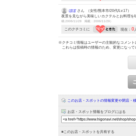
ぽぽ
さん （女性/熊本市/20代/Lv.17）
夜景を見ながら美味しいカクテルとお料理を
稿:2006/11/28 掲載：2006/11/29）
0
このクチコミに
現在：
※クチコミ情報はユーザーの主観的なコメント
これらは投稿時の情報のため、変更になって
このお店・スポットの情報変更や閉店・
お店・スポット情報をブログにはる
■
このお店・スポットを共有する