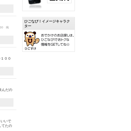
ひごなび！イメージキャラク
ター
/30 掲
分１００
飲んだの
ちいいで
してたの