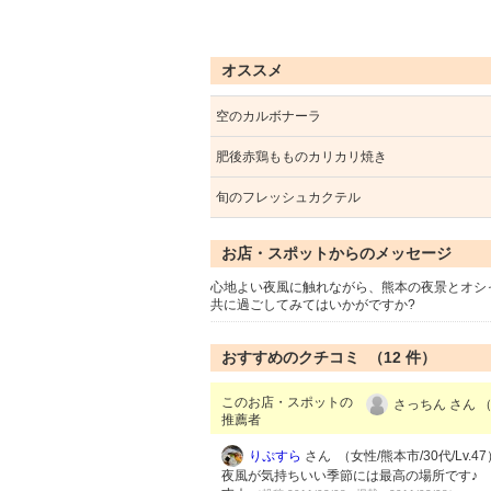
オススメ
空のカルボナーラ
肥後赤鶏もものカリカリ焼き
旬のフレッシュカクテル
お店・スポットからのメッセージ
心地よい夜風に触れながら、熊本の夜景とオシ
共に過ごしてみてはいかがですか?
おすすめのクチコミ （
12
件）
このお店・スポットの
さっちん さん （
推薦者
りぷすら
さん （女性/熊本市/30代/Lv.47
夜風が気持ちいい季節には最高の場所です♪