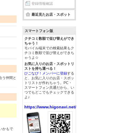
登録情報確認
最近見たお店・スポット
スマートフォン版
クチコミ数順で並び替えができ
ちゃう！
モバイル端末での検索結果もク
チコミ数順で並び替えができち
ゃうよ☆
お気に入りのお店・スポットリ
ストを持ち運べる！
ひごなび！メンバーに登録
する
合う仲間と
と、お気に入りのお店・スポッ
トリストが作れちゃう。PC・
スマートフォン共通だから、い
つでもどこでもチェックできる
よ♪
https://www.higonavi.net/
いかもで