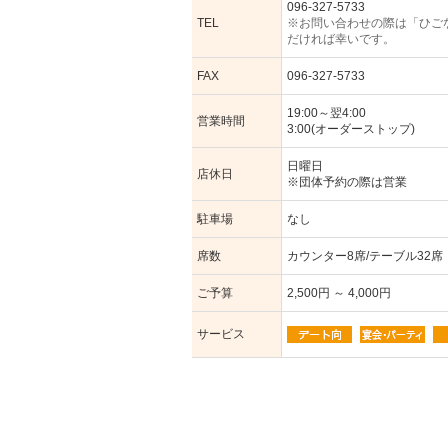
096-327-5733
TEL
※お問い合わせの際は「ひご
だければ幸いです。
FAX
096-327-5733
19:00～翌4:00
営業時間
3:00(オーダーストップ)
日曜日
店休日
※団体予約の際は営業
駐車場
なし
席数
カウンター8席/テーブル32席
ご予算
2,500円 ～ 4,000円
サービス