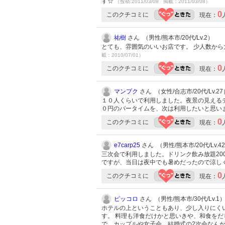
す☆
（投稿:2011/03/08 掲載：2011/03/08）
0
このクチコミに
現在：
祐樹
さん （男性/熊本市/20代/Lv.2）
とても、雰囲気のいいお店です。 少人数か
載：2010/07/01）
0
このクチコミに
現在：
マンプク
さん （女性/合志市/20代/Lv.27
１０人くらいで利用しました。夜景の見える
０円のバータイムを、次は利用したいと思い
0
このクチコミに
現在：
e7carp25
さん （男性/熊本市/20代/Lv.4
三次会で利用しました。ドリンク飲み放題20
ですが、当日は夜中でも暑めだったので涼し
0
このクチコミに
現在：
ピッコロ
さん （男性/熊本市/30代/Lv.1
ホテルの上ということもあり、少し入りにく
す。 料理も洋食だけかと思いきや、和食を
で、カップルや女子会、結婚式の2次会なん