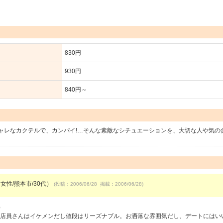
830円
930円
840円～
ャレなカクテルで、カンパイ!…そんな素敵なシチュエーションを、大切な人や気の
女性/熊本市/30代）
(投稿：2006/06/28 掲載：2006/06/28)
）
 店員さんはイケメンだし値段はリーズナブル。お洒落な雰囲気だし、デートにはい