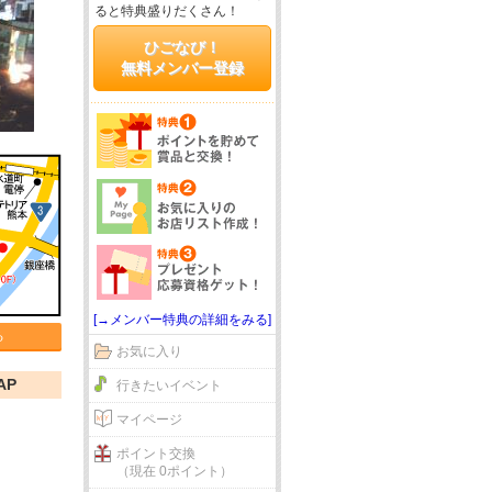
ると特典盛りだくさん！
ひごなび！
無料メンバー登録
[→メンバー特典の詳細をみる]
る
お気に入り
AP
行きたいイベント
マイページ
ポイント交換
（現在 0ポイント）