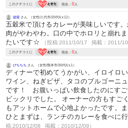
0
このクチコミに
現在：
人
波留
さん （女性/八代市/20代/Lv.12）
五穀米で頂けるカレーが美味しいです。
肉がやわやわ。口の中でホロリと崩れま
たいです☆
（投稿:2011/10/17 掲載：2011/10
0
このクチコミに
現在：
人
ぴちちち
さん （女性/熊本市/30代/Lv.1）
ディナーで初めてうかがい、イロイロい
ワイン、ねぎピザ、タコのブルゴーニュ
です！ お腹いっぱい飲食したのにすご
ビックリでした。 オーナーの方もすご
もアットホームで心地よかったです。
ひとまずは、ランチのカレーを食べに
稿:2010/12/08 掲載：2010/12/09）