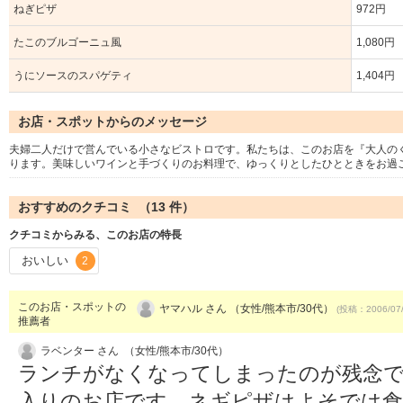
ねぎピザ
972円
たこのブルゴーニュ風
1,080円
うにソースのスパゲティ
1,404円
お店・スポットからのメッセージ
夫婦二人だけで営んでいる小さなビストロです。私たちは、このお店を『大人の
ります。美味しいワインと手づくりのお料理で、ゆっくりとしたひとときをお過
おすすめのクチコミ （
13
件）
クチコミからみる、このお店の特長
おいしい
2
このお店・スポットの
ヤマハル さん （女性/熊本市/30代）
(投稿：2006/07
推薦者
ラベンター さん （女性/熊本市/30代）
ランチがなくなってしまったのが残念
入りのお店です。ネギピザはよそでは