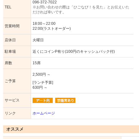
096-372-7022
TEL
※お問い合わせの際は「ひごなび！を見た」とお伝えいた
だければ幸いです。
18:00～22:00
営業時間
22:00(ラストオーダー)
店休日
火曜日
駐車場
近くにコインP有り(100円のキャッシュバック付)
席数
15席
2,500円 ～
ご予算
[ランチ予算]
630円 ～
サービス
リンク
ホームページ
オススメ