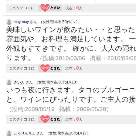
0
このクチコミに
現在：
人
may-may
さん （女性/熊本市/50代/Lv.1）
美味しいワインが飲みたい・・と思った
雰囲気や、お料理も満足しています。 
外観もすてきです。 確かに、大人の隠れ
ります。
（投稿:2010/03/06 掲載：2010/03/0
0
このクチコミに
現在：
人
さいん
さん （女性/熊本市/30代/Lv.10）
いつも夜に行きます。タコのブルゴーニ
と、ワインにぴったりです。ご主人の接
（投稿:2009/05/19 掲載：2009/05/20）
0
このクチコミに
現在：
人
とろりんちょ
さん （女性/熊本市/20代/Lv.17）