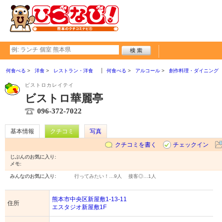
何食べる
洋食
レストラン・洋食
何食べる
アルコール
創作料理・ダイニング
ビストロカレイテイ
ビストロ華麗亭
096-372-7022
基本情報
クチコミ
写真
クチコミを書く
チェックイン
じぶんのお気に入り:
メモ:
みんなのお気に入り:
行ってみたい！…
9人
接客◎…
1人
熊本市中央区新屋敷1-13-11
住所
エスタジオ新屋敷1F