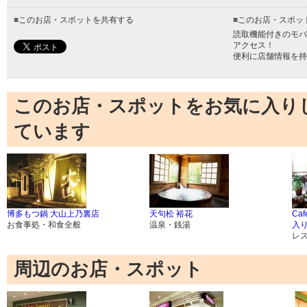
■
このお店・スポットを共有する
■
このお店・スポッ
読取機能付きのモバ
アクセス！
便利に店舗情報を持
このお店・スポットをお気に入り
ています
博多もつ鍋 大山上乃裏店
天句松 裕花
Caf
お食事処・和食全般
温泉・銭湯
入
レ
周辺のお店・スポット