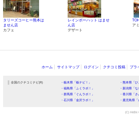
タリーズコーヒー熊本は
レインボーハット はませ
TO
ません店
ん店
ア
カフェ
デザート
ホーム
サイトマップ
ログイン
クチコミ投稿
プラ
全国のクチコミナビ(R)
・栃木県「栃ナビ！」
・熊本県「ひ
・福島県「ふくラボ！」
・新潟県「な
・群馬県「ぐんラボ！」
・香川県「さ
・石川県「金沢ラボ！」
・鹿児島県「
(C) HitBit