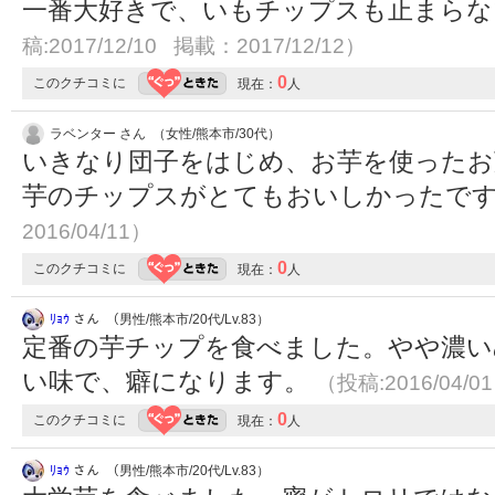
一番大好きで、いもチップスも止まらない
稿:2017/12/10 掲載：2017/12/12）
0
このクチコミに
現在：
人
ラベンター さん （女性/熊本市/30代）
いきなり団子をはじめ、お芋を使ったお
芋のチップスがとてもおいしかったで
2016/04/11）
0
このクチコミに
現在：
人
ﾘｮｳ
さん （男性/熊本市/20代/Lv.83）
定番の芋チップを食べました。やや濃い
い味で、癖になります。
（投稿:2016/04/0
0
このクチコミに
現在：
人
ﾘｮｳ
さん （男性/熊本市/20代/Lv.83）