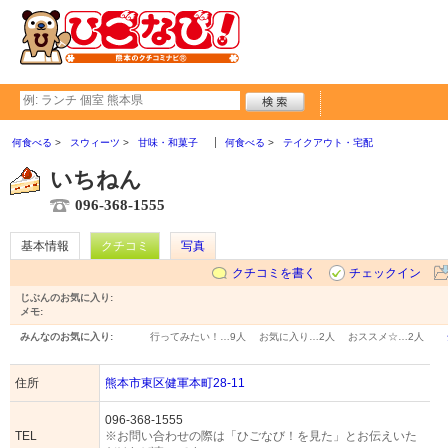
何食べる
スウィーツ
甘味・和菓子
何食べる
テイクアウト・宅配
いちねん
096-368-1555
基本情報
クチコミ
写真
クチコミを書く
チェックイン
じぶんのお気に入り:
メモ:
みんなのお気に入り:
行ってみたい！…
9人
お気に入り…
2人
おススメ☆…
2人
住所
熊本市東区健軍本町28-11
096-368-1555
TEL
※お問い合わせの際は「ひごなび！を見た」とお伝えいた