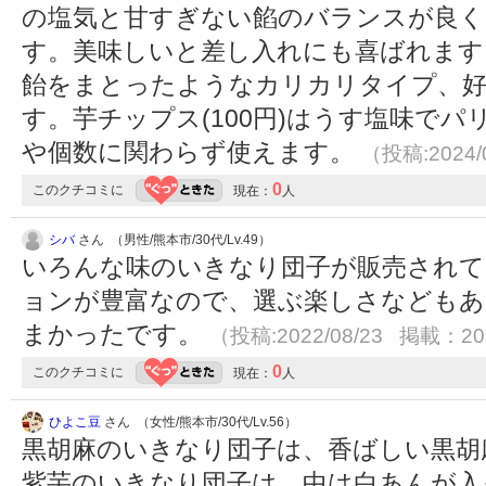
の塩気と甘すぎない餡のバランスが良く
す。美味しいと差し入れにも喜ばれます。 
飴をまとったようなカリカリタイプ、
す。芋チップス(100円)はうす塩味でパ
や個数に関わらず使えます。
（投稿:2024/
0
このクチコミに
現在：
人
シバ
さん （男性/熊本市/30代/Lv.49）
いろんな味のいきなり団子が販売されて
ョンが豊富なので、選ぶ楽しさなどもあ
まかったです。
（投稿:2022/08/23 掲載：202
0
このクチコミに
現在：
人
ひよこ豆
さん （女性/熊本市/30代/Lv.56）
黒胡麻のいきなり団子は、香ばしい黒胡
紫芋のいきなり団子は、中は白あんが入