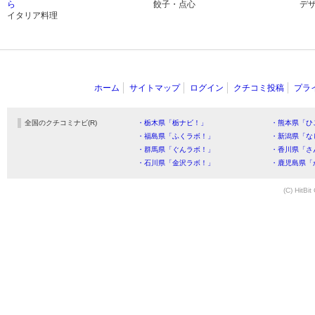
ら
餃子・点心
デ
イタリア料理
ホーム
サイトマップ
ログイン
クチコミ投稿
プラ
全国のクチコミナビ(R)
・栃木県「栃ナビ！」
・熊本県「ひ
・福島県「ふくラボ！」
・新潟県「な
・群馬県「ぐんラボ！」
・香川県「さ
・石川県「金沢ラボ！」
・鹿児島県「
(C) HitBit