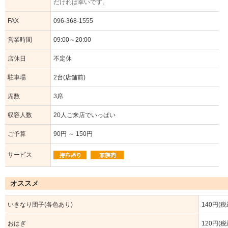
だければ幸いです。
FAX
096-368-1555
営業時間
09:00～20:00
店休日
不定休
駐車場
2台(店舗前)
席数
3席
収容人数
20人ご来店でいっぱい
ご予算
90円 ～ 150円
サービス
オススメ
いきなり団子(各色あり)
140円(税
おはぎ
120円(税