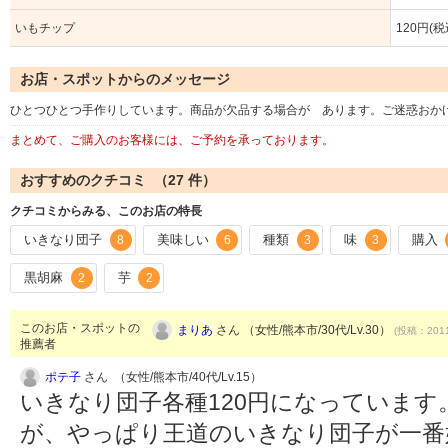
いもチップ
120円(税
お店・スポットからのメッセージ
ひとつひとつ手作りしています。商品が欠品する場合が あります。ご迷惑おか
まとめて、ご購入のお客様には、ご予約を承っております。
おすすめのクチコミ （
27
件）
クチコミからみる、このお店の特長
いきなり団子
美味しい
種類
味
購入
8
6
3
3
黒胡麻
芋
2
2
このお店・スポットの
まりあ
さん （女性/熊本市/30代/Lv.30）
(投稿：2011
推薦者
ポテ子
さん （女性/熊本市/40代/Lv.15）
いきなり団子各種120円になっていま
が、やっぱり王道のいきなり団子が一番