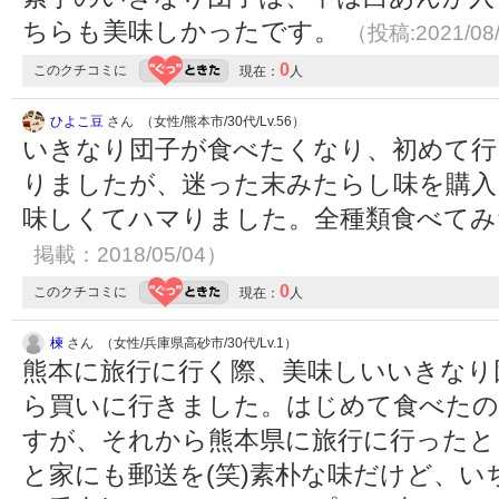
ちらも美味しかったです。
（投稿:2021/08
0
このクチコミに
現在：
人
ひよこ豆
さん （女性/熊本市/30代/Lv.56）
いきなり団子が食べたくなり、初めて行
りましたが、迷った末みたらし味を購入
味しくてハマりました。全種類食べて
掲載：2018/05/04）
0
このクチコミに
現在：
人
楝
さん （女性/兵庫県高砂市/30代/Lv.1）
熊本に旅行に行く際、美味しいいきなり
ら買いに行きました。はじめて食べたの
すが、それから熊本県に旅行に行ったと
と家にも郵送を(笑)素朴な味だけど、