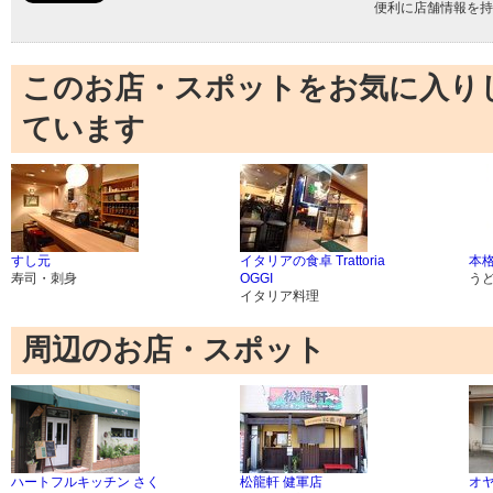
便利に店舗情報を持
このお店・スポットをお気に入り
ています
すし元
イタリアの食卓 Trattoria
本
寿司・刺身
OGGI
う
イタリア料理
周辺のお店・スポット
ハートフルキッチン さく
松龍軒 健軍店
オ