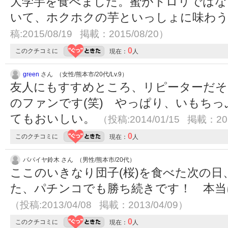
大学芋を食べました。蜜がトロリではな
いて、ホクホクの芋といっしょに味わ
稿:2015/08/19 掲載：2015/08/20）
0
このクチコミに
現在：
人
green
さん （女性/熊本市/20代/Lv.9）
友人にもすすめところ、リピーターだそ
のファンです(笑) やっぱり、いもち
てもおいしい。
（投稿:2014/01/15 掲載：201
0
このクチコミに
現在：
人
パパイヤ鈴木 さん （男性/熊本市/20代）
ここのいきなり団子(桜)を食べた次の
た、パチンコでも勝ち続きです！ 本当
（投稿:2013/04/08 掲載：2013/04/09）
0
このクチコミに
現在：
人