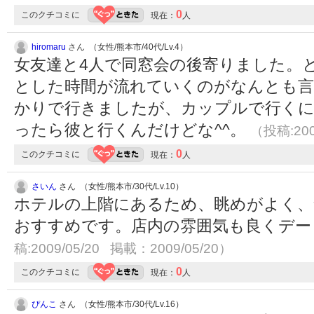
0
このクチコミに
現在：
人
hiromaru
さん （女性/熊本市/40代/Lv.4）
女友達と4人で同窓会の後寄りました。
とした時間が流れていくのがなんとも言
かりで行きましたが、カップルで行くに
ったら彼と行くんだけどな^^。
（投稿:200
0
このクチコミに
現在：
人
さいん
さん （女性/熊本市/30代/Lv.10）
ホテルの上階にあるため、眺めがよく、
おすすめです。店内の雰囲気も良くデ
稿:2009/05/20 掲載：2009/05/20）
0
このクチコミに
現在：
人
ぴんこ
さん （女性/熊本市/30代/Lv.16）