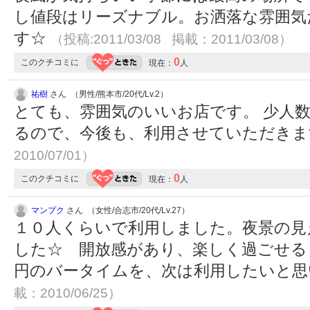
し値段はリーズナブル。お洒落な雰囲気
す☆
（投稿:2011/03/08 掲載：2011/03/08）
0
このクチコミに
現在：
人
祐樹
さん （男性/熊本市/20代/Lv.2）
とても、雰囲気のいいお店です。 少人
るので、今後も、利用させていただき
2010/07/01）
0
このクチコミに
現在：
人
マンプク
さん （女性/合志市/20代/Lv.27）
１０人くらいで利用しました。夜景の見
した☆ 開放感があり、楽しく過ごせる
円のバータイムを、次は利用したいと
載：2010/06/25）