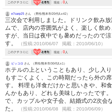
0
このクチコミに
現在：
人
e7carp25
さん （男性/熊本市/20代/Lv.42）
三次会で利用しました。ドリンク飲み放題
ムで、店内の雰囲気がよく、楽しく飲め
すが、当日は夜中でも暑めだったので涼
す。
（投稿:2010/06/07 掲載：2010/06/10）
0
このクチコミに
現在：
人
ピッコロ
さん （男性/熊本市/30代/Lv.1）
ホテルの上ということもあり、少し入り
もすごくよく、この時期だったら外の席
す。 料理も洋食だけかと思いきや、和
んかもあり、どれも美味しかったです。
で、カップルや女子会、結婚式の2次会
た。
（投稿:2010/06/08 掲載：2010/06/09）