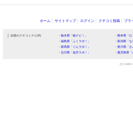
ホーム
サイトマップ
ログイン
クチコミ投稿
プラ
全国のクチコミナビ(R)
・栃木県「栃ナビ！」
・熊本県「ひ
・福島県「ふくラボ！」
・新潟県「な
・群馬県「ぐんラボ！」
・香川県「さ
・石川県「金沢ラボ！」
・鹿児島県「
(C) HitBit