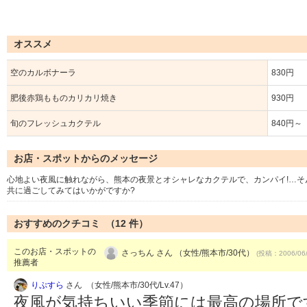
オススメ
空のカルボナーラ
830円
肥後赤鶏もものカリカリ焼き
930円
旬のフレッシュカクテル
840円～
お店・スポットからのメッセージ
心地よい夜風に触れながら、熊本の夜景とオシャレなカクテルで、カンパイ!…
共に過ごしてみてはいかがですか?
おすすめのクチコミ （
12
件）
このお店・スポットの
さっちん さん （女性/熊本市/30代）
(投稿：2006/06
推薦者
りぷすら
さん （女性/熊本市/30代/Lv.47）
夜風が気持ちいい季節には最高の場所で