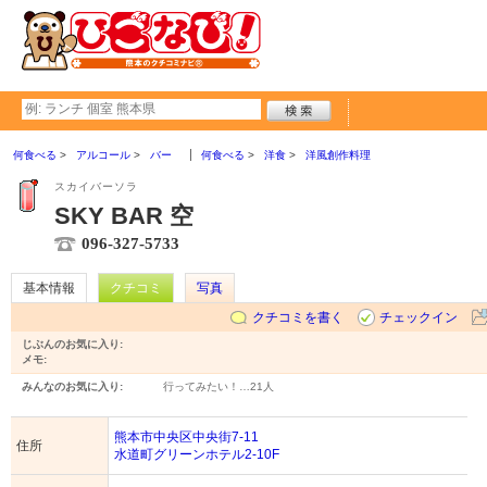
何食べる
アルコール
バー
何食べる
洋食
洋風創作料理
スカイバーソラ
SKY BAR 空
096-327-5733
基本情報
クチコミ
写真
クチコミを書く
チェックイン
じぶんのお気に入り:
メモ:
みんなのお気に入り:
行ってみたい！…
21人
熊本市中央区中央街7-11
住所
水道町グリーンホテル2-10F