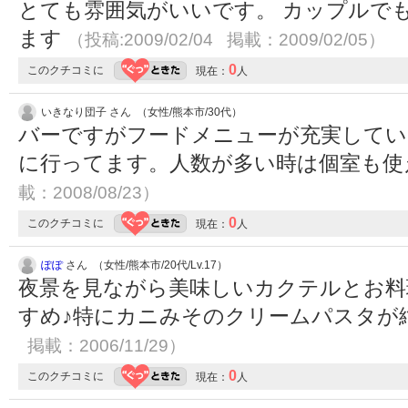
とても雰囲気がいいです。 カップルで
ます
（投稿:2009/02/04 掲載：2009/02/05）
0
このクチコミに
現在：
人
いきなり団子 さん （女性/熊本市/30代）
バーですがフードメニューが充実してい
に行ってます。人数が多い時は個室も
載：2008/08/23）
0
このクチコミに
現在：
人
ぽぽ
さん （女性/熊本市/20代/Lv.17）
夜景を見ながら美味しいカクテルとお料
すめ♪特にカニみそのクリームパスタが
掲載：2006/11/29）
0
このクチコミに
現在：
人