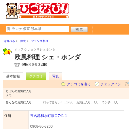
何食べる
洋食
フランス料理
オウフウリョウリシェホンダ
欧風料理 シェ・ホンダ
0968-86-3200
基本情報
クチコミ
写真
クチコミを書く
チェックイン
じぶんのお気に入り:
メモ:
みんなのお気に入り:
行ってみたい！…
14人
お気に入り…
1人
ランチ…
1人
住所
玉名郡和水町原口741-1
0968-86-3200