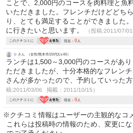
ことで、2,000円のコースを肉料理と
いただきました。フレンチだけどどち
り、とても満足することができました。今
に行きたいと思います。
（投稿:2011/07/0
0
このクチコミに
現在：
人
☆
さん （女性/熊本市/20代/Lv.40）
ランチは1,500～3,000円のコースがあ
ただきましたが、十分本格的なフレンチ
さんが多かったので、予約していった方が
稿:2011/03/06 掲載：2011/10/15）
0
このクチコミに
現在：
人
※クチコミ情報はユーザーの主観的なコ
これらは投稿時の情報のため、変更に