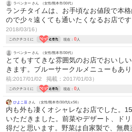
ラベンター さん （女性/熊本市/30代）
ランチタイムは、お手頃なお値段で本格
ので少々遠くても通いたくなるお店で
2018/03/16）
0
このクチコミに
現在：
人
ラベンター さん （女性/熊本市/30代）
とてもすてきな雰囲気のお店でおいし
きます。ブルーサークルメニューもあ
稿:2017/01/02 掲載：2017/01/03）
0
このクチコミに
現在：
人
ひよこ豆
さん （女性/熊本市/30代/Lv.56）
内も外も凄くオシャレなお店でした。15
いただきました。前菜やデザート、ドリ
得だと思います。野菜は自家製で、無農