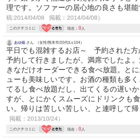
理です。ソファーの居心地の良さも堪能で
稿:2014/04/08 掲載：2014/04/08）
0
このクチコミに
現在：
人
あゆ姫
さん （女性/熊本市/20代/Lv.104）
平日でも混雑するお店～ 予約された方
予約して行きましたが、満席でしたよ。
きなだけオーダーできる食べ放題。とに
ューも美味しいです。お酒の種類も多く
てるし食べ放題だし、出てくるの遅いか
すが、とにかくスムーズにドリンクも食
い。帰りは苦しい苦しい、と連呼して
掲載：2013/10/24）
0
このクチコミに
現在：
人