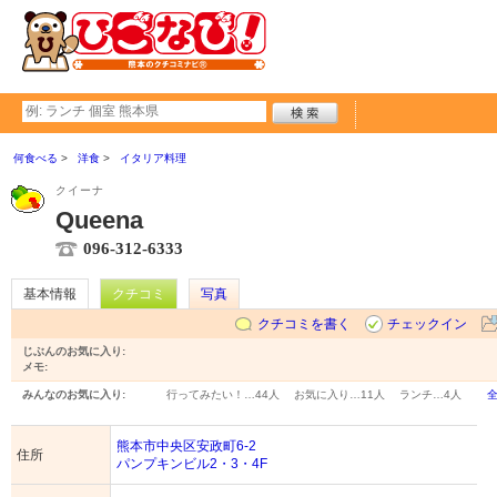
何食べる
洋食
イタリア料理
クイーナ
Queena
096-312-6333
基本情報
クチコミ
写真
クチコミを書く
チェックイン
じぶんのお気に入り:
メモ:
みんなのお気に入り:
行ってみたい！…
44人
お気に入り…
11人
ランチ…
4人
熊本市中央区安政町6-2
住所
パンプキンビル2・3・4F