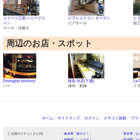
スイーツ工房 ハニークイ
ビアレストラン オーデン
と
ーン
ビアホール
加
ケーキ・洋菓子
周辺のお店・スポット
Diningbar bonheur
味良 分店(下通)
La 
バー
寿司・刺身
フ
ホーム
サイトマップ
ログイン
クチコミ投稿
プラ
全国のクチコミナビ(R)
・栃木県「栃ナビ！」
・熊本県「ひ
・福島県「ふくラボ！」
・新潟県「な