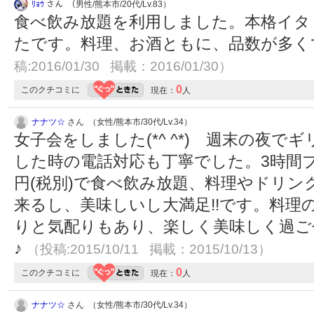
ﾘｮｳ
さん （男性/熊本市/20代/Lv.83）
食べ飲み放題を利用しました。本格イタ
たです。料理、お酒ともに、品数が多
稿:2016/01/30 掲載：2016/01/30）
0
このクチコミに
現在：
人
ナナツ☆
さん （女性/熊本市/30代/Lv.34）
女子会をしました(*^ ^*) 週末の夜
した時の電話対応も丁寧でした。3時間プ
円(税別)で食べ飲み放題、料理やドリ
来るし、美味しいし大満足!!です。料理
りと気配りもあり、楽しく美味しく過ご
♪
（投稿:2015/10/11 掲載：2015/10/13）
0
このクチコミに
現在：
人
ナナツ☆
さん （女性/熊本市/30代/Lv.34）