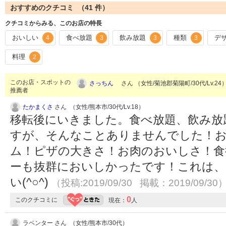
おすすめのクチコミ （
41
件）
クチコミからみる、このお店の特長
おいしい
食べ放題
飲み放題
種類
デ
4
3
3
3
料理
2
このお店・スポットの
さっちん
さん （女性/菊池郡菊陽町/30代/Lv.24
推薦者
たかまくさ
さん （女性/熊本市/30代/Lv.18）
移転後にいきました。食べ放題、飲み放
すが、そんなことありませんでした！
ム！ピザの大きさ！お肉のおいしさ！食
ーも抜群においしかったです！これは、
い(^○^)
（投稿:2019/09/30 掲載：2019/09/30
0
このクチコミに
現在：
人
ラベンター さん （女性/熊本市/30代）