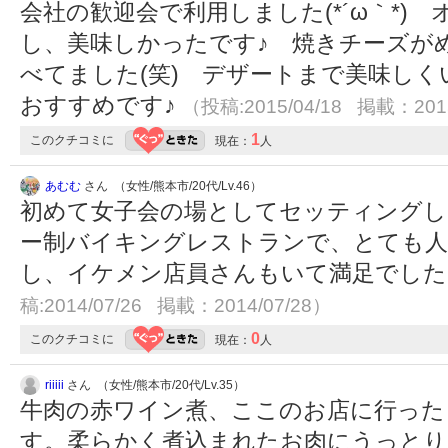
会社の歓迎会で利用しました(*´ω｀*)
し、美味しかったです♪ 焼きチーズが
べてました(笑) デザートまで美味し
おすすめです♪
（投稿:2015/04/18 掲載：2015
1
このクチコミに
現在：
人
あむむ
さん （女性/熊本市/20代/Lv.46）
初めて女子会の場としてセッティングし
ー制バイキングレストランで、とても人
し、イケメン店員さんもいて満足でした
稿:2014/07/26 掲載：2014/07/28）
0
このクチコミに
現在：
人
riiiii
さん （女性/熊本市/20代/Lv.35）
牛肉の赤ワイン煮、ここのお店に行った
す。柔らかく煮込まれたお肉にうっとり