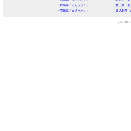
・群馬県「ぐんラボ！」
・香川県「さ
・石川県「金沢ラボ！」
・鹿児島県「
(C) HitBit