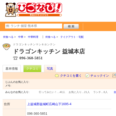
何食べる
中華
中華料理
何食べる
テイクアウト・宅配
ドラゴンキッチンマシキホンテン
ドラゴンキッチン 益城本店
096-360-5851
基本情報
クチコミ
写真
クチコミを書く
チェックイン
じぶんのお気に入り:
メモ:
みんなのお気に入り:
行ってみたい！…
40人
お気に入り…
21人
ランチ…
6人
住所
上益城郡益城町広崎山下1695-4
096-360-5851