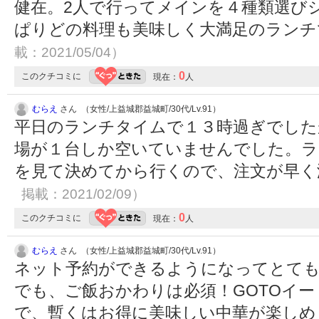
健在。2人で行ってメインを４種類選び
ぱりどの料理も美味しく大満足のラン
載：2021/05/04）
0
このクチコミに
現在：
人
むらえ
さん （女性/上益城郡益城町/30代/Lv.91）
平日のランチタイムで１３時過ぎでした
場が１台しか空いていませんでした。ラ
を見て決めてから行くので、注文が早
掲載：2021/02/09）
0
このクチコミに
現在：
人
むらえ
さん （女性/上益城郡益城町/30代/Lv.91）
ネット予約ができるようになってとて
でも、ご飯おかわりは必須！GOTOイ
で、暫くはお得に美味しい中華が楽し