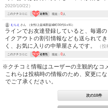
2020/10/22）
0
このクチコミに
現在：
人
むらえ
さん （女性/上益城郡益城町/30代/Lv.91）
ラインでお友達登録していると、毎週の
イクアウトの割引情報なども送られてき
く、お気に入りの中華屋さんです。
（投稿
0
このクチコミに
現在：
人
※クチコミ情報はユーザーの主観的なコ
これらは投稿時の情報のため、変更に
でご了承ください。
次の10件