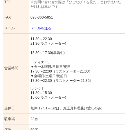
TEL
※お問い合わせの際は「ひごなび！を見た」とお伝えいた
だければ幸いです。
FAX
096-360-5851
メール
メールを送る
11:30～22:30
21:30(ラストオーダー)
15:30～17:30(準備中)
［ディナー］
▼火〜木曜日/日曜日/祝日
営業時間
17:30〜22:00（ラストオーダー21:00）
▼金曜日/土曜日/祝前日
17:30〜22:30（ラストオーダー 21:30）
[ランチ]
11:30～15:30
15:00(ラストオーダー)
店休日
無休(12/31～1/2は、お正月料理受け渡しのみ)
駐車場
23台
席数
60席