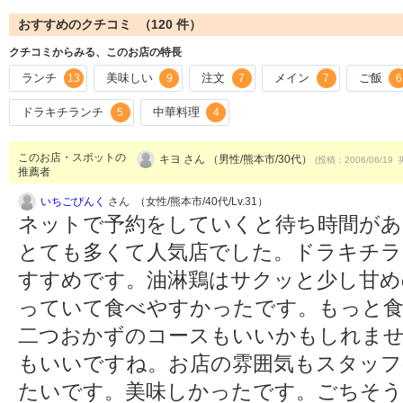
おすすめのクチコミ （
120
件）
クチコミからみる、このお店の特長
ランチ
美味しい
注文
メイン
ご飯
13
9
7
7
6
ドラキチランチ
中華料理
5
4
このお店・スポットの
キヨ さん （男性/熊本市/30代）
(投稿：2006/06/19 
推薦者
いちごぴんく
さん （女性/熊本市/40代/Lv.31）
ネットで予約をしていくと待ち時間があ
とても多くて人気店でした。ドラキチ
すすめです。油淋鶏はサクッと少し甘め
っていて食べやすかったです。もっと
二つおかずのコースもいいかもしれませ
もいいですね。お店の雰囲気もスタッフ
たいです。美味しかったです。ごちそ