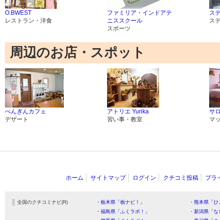
O.BWEST
ファミリア・インドアテ
ス
レストラン・洋食
ニススクール
ス
スポーツ
周辺のお店・スポット
ぺんぎんカフェ
アトリエ Yurika
サ
デザート
習い事・教室
マ
ホーム
サイトマップ
ログイン
クチコミ投稿
プラ
全国のクチコミナビ(R)
・栃木県「栃ナビ！」
・熊本県「ひ
・福島県「ふくラボ！」
・新潟県「な