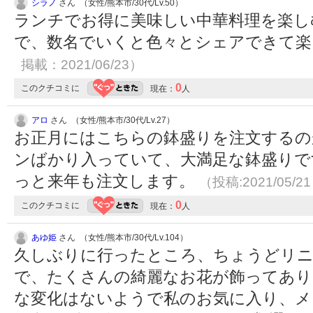
シラノ
さん （女性/熊本市/30代/Lv.50）
ランチでお得に美味しい中華料理を楽し
で、数名でいくと色々とシェアできて
掲載：2021/06/23）
0
このクチコミに
現在：
人
アロ
さん （女性/熊本市/30代/Lv.27）
お正月にはこちらの鉢盛りを注文するの
ンばかり入っていて、大満足な鉢盛りで
っと来年も注文します。
（投稿:2021/05/2
0
このクチコミに
現在：
人
あゆ姫
さん （女性/熊本市/30代/Lv.104）
久しぶりに行ったところ、ちょうどリニ
で、たくさんの綺麗なお花が飾ってあり
な変化はないようで私のお気に入り、メ