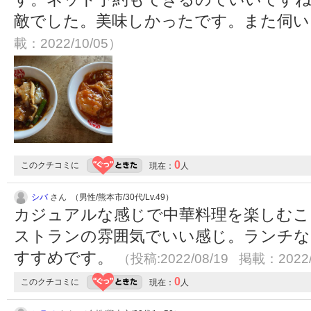
敵でした。美味しかったです。また伺
載：2022/10/05）
0
このクチコミに
現在：
人
シバ
さん （男性/熊本市/30代/Lv.49）
カジュアルな感じで中華料理を楽しむこ
ストランの雰囲気でいい感じ。ランチな
すすめです。
（投稿:2022/08/19 掲載：2022/
0
このクチコミに
現在：
人