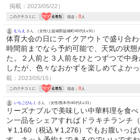
掲載：2023/05/22）
0
このクチコミに
現在：
人
むらえ
さん （女性/上益城郡益城町/40代/Lv.91）
体育大会の日にテイクアウトで盛り合わ
時間前までなら予約可能で、天気の状態
た。２人前と３人前をひとつずつで中身
したが、色々なおかずを楽しめてよか
載：2023/05/15）
0
このクチコミに
現在：
人
いちごぴんく
さん （女性/熊本市/40代/Lv.31）
リーズナブルで美味しい中華料理を食べ
ン一品をシェアすればドラキチランチ
￥1,160（税込￥1,276）でもお腹い
す。ネット予約もできるのでいいです