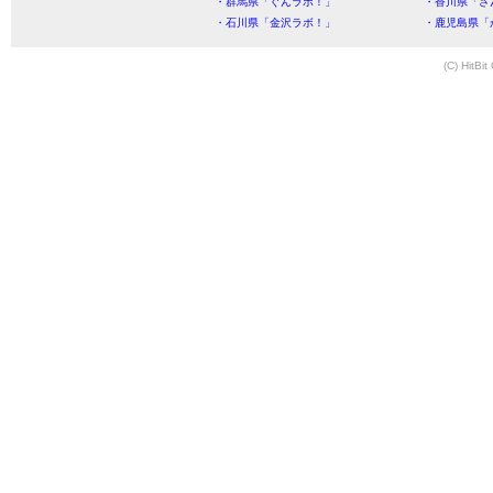
・群馬県「ぐんラボ！」
・香川県「さ
・石川県「金沢ラボ！」
・鹿児島県「
(C) HitBit