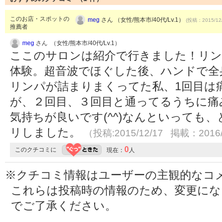
このお店・スポットの
meg
さん （女性/熊本市/40代/Lv.1）
(投稿：2015/12
推薦者
meg
さん （女性/熊本市/40代/Lv.1）
ここのサロンは紹介で行きました！リン
体験。超音波でほぐした後、ハンドで全
リンパが詰まりまくってた私、1回目は
が、２回目、３回目と通ってるうちに痛
気持ちが良いです(^^)なんといっても
リしました。
（投稿:2015/12/17 掲載：2016/
0
このクチコミに
現在：
人
※クチコミ情報はユーザーの主観的なコ
これらは投稿時の情報のため、変更に
でご了承ください。