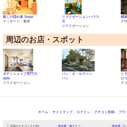
癒しの隠れ家 Segar
リラクゼーションハウス
橘
マッサージ・整体
月
デ
リラクゼーション
周辺のお店・スポット
ボディシェイプ専門 G
パン・オ・ルヴァン
と
style
パン
ロ
リラクゼーション
テ
ホーム
サイトマップ
ログイン
クチコミ投稿
プラ
全国のクチコミナビ(R)
・栃木県「栃ナビ！」
・熊本県「ひ