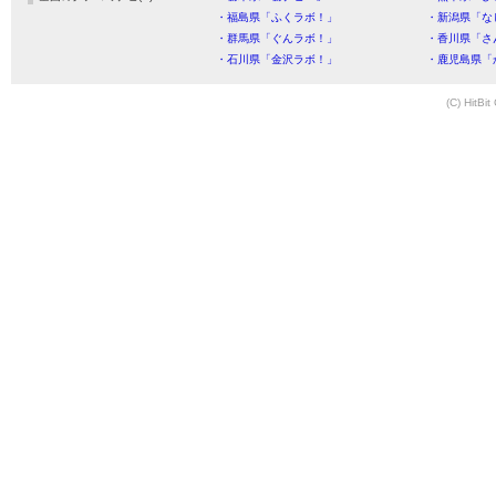
・福島県「ふくラボ！」
・新潟県「な
・群馬県「ぐんラボ！」
・香川県「さ
・石川県「金沢ラボ！」
・鹿児島県「
(C) HitBit