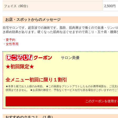
フェイス（90分）
2,500円
お店・スポットからのメッセージ
自宅サロンです。超音波での施術です。脂肪、筋肉層まで働くので血液・リンパ
き締め効果があります。硬くなった筋肉をほぐせますので肩こり・五十肩・腰痛
・要予約
・女性専用
サロン美優
★初回限定★
全メニュー初回に限り１割引
★本券１枚でお１人様のみ有効。 ★この画面をプリントアウトしたものか携帯画面を、ご注文
併用はできません。 ★お店側の都合で、予告なくサービスを打ち切る場合がございますのでご
このクーポンを使用す
おすすめのクチコミ （
1
件）