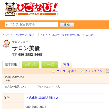
キレイ
マッサージ・整体
キレイ
エステ・リラクゼーション
エステ
サロンミュー
サロン美優
080-3982-8608
基本情報
クチコミ
クーポン
写真
クチコミを書く
チェックイン
じぶんのお気に入り:
メモ:
みんなのお気に入り:
行ってみたい！…
1人
住所
上益城郡益城町古閑32-2
080-3982-8608