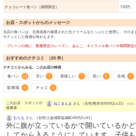
チョコレート食パン（期間限定）
730円
お店・スポットからのメッセージ
当店の食パンは、北海道産の厳選された生クリームをたっぷりと使用し、そのま
サクッとした食感を味わえます。
・プレーンの他に、数量限定のレーズン、あんこ、キャラメル食パンや期間限定
おすすめのクチコミ （
20
件）
クチコミからみる、このお店の特長
食パン
甘い
美味しい
良い
生地
22
7
7
6
6
駐車場
チョコ
4
4
このお店・スポットの
ねこまんま
さん （女性/熊本市/50代/Lv.23）
(投稿：
推薦者
むらえ
さん （女性/上益城郡益城町/40代/Lv.91）
外に旗が立っているかで開いているかど
してから入るようにしています。子供