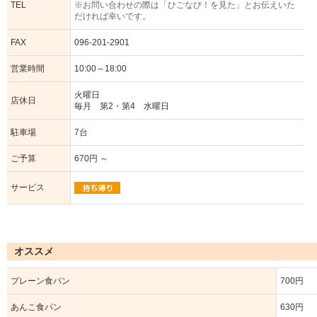
TEL
※お問い合わせの際は「ひごなび！を見た」とお伝えいた
だければ幸いです。
FAX
096-201-2901
営業時間
10:00～18:00
火曜日
店休日
毎月 第2・第4 水曜日
駐車場
7台
ご予算
670円 ～
サービス
オススメ
プレーン食パン
700円
あんこ食パン
630円