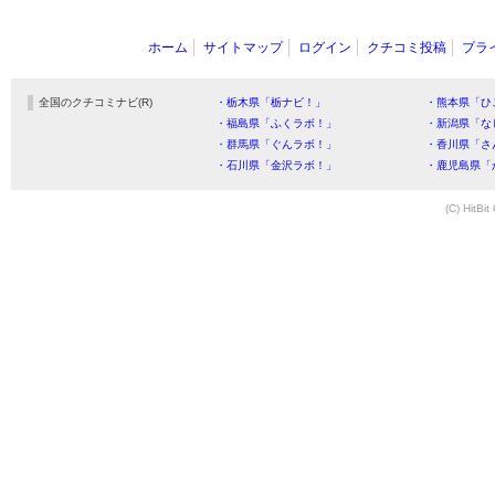
ホーム
サイトマップ
ログイン
クチコミ投稿
プラ
全国のクチコミナビ(R)
・栃木県「栃ナビ！」
・熊本県「ひ
・福島県「ふくラボ！」
・新潟県「な
・群馬県「ぐんラボ！」
・香川県「さ
・石川県「金沢ラボ！」
・鹿児島県「
(C) HitBit