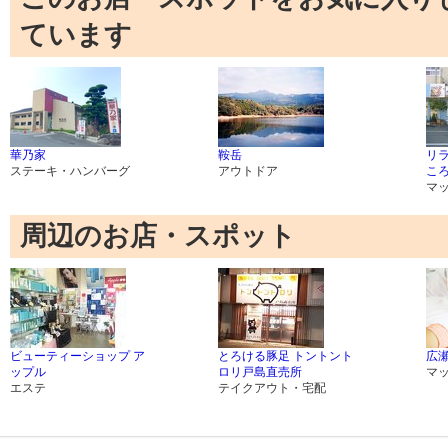
ています
華乃家
鞍岳
リ
ステーキ・ハンバーグ
アウトドア
こ
マ
周辺のお店・スポット
ビューティーショップ ア
とろける豚足 トントント
広
ップル
ロリ戸島直売所
マ
エステ
テイクアウト・宅配