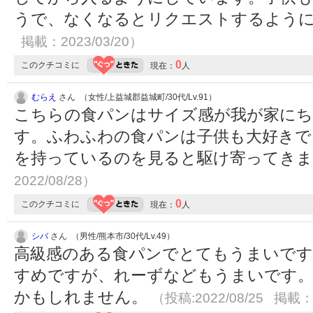
うで、なくなるとリクエストするよう
掲載：2023/03/20）
0
このクチコミに
現在：
人
むらえ
さん （女性/上益城郡益城町/30代/Lv.91）
こちらの食パンはサイズ感が我が家にち
す。ふわふわの食パンは子供も大好きで
を持っているのを見ると駆け寄ってき
2022/08/28）
0
このクチコミに
現在：
人
シバ
さん （男性/熊本市/30代/Lv.49）
高級感のある食パンでとてもうまいで
すめですが、れーずなどもうまいです。
かもしれません。
（投稿:2022/08/25 掲載：2