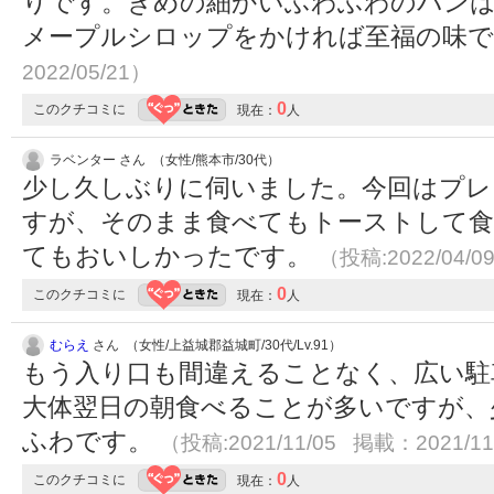
りです。きめの細かいふわふわのパン
メープルシロップをかければ至福の味
2022/05/21）
0
このクチコミに
現在：
人
ラベンター さん （女性/熊本市/30代）
少し久しぶりに伺いました。今回はプレ
すが、そのまま食べてもトーストして食
てもおいしかったです。
（投稿:2022/04/0
0
このクチコミに
現在：
人
むらえ
さん （女性/上益城郡益城町/30代/Lv.91）
もう入り口も間違えることなく、広い駐
大体翌日の朝食べることが多いですが、
ふわです。
（投稿:2021/11/05 掲載：2021/11
0
このクチコミに
現在：
人