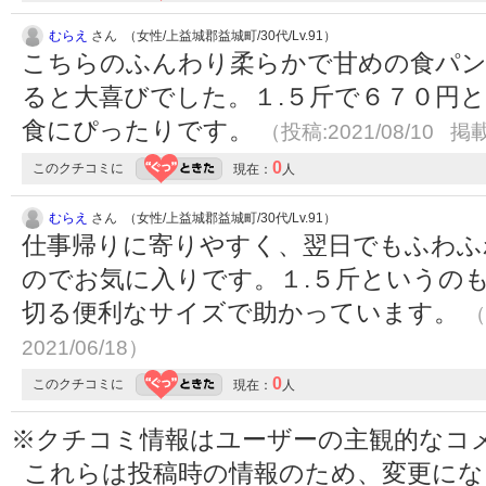
むらえ
さん （女性/上益城郡益城町/30代/Lv.91）
こちらのふんわり柔らかで甘めの食パン
ると大喜びでした。１.５斤で６７０円
食にぴったりです。
（投稿:2021/08/10 掲載
0
このクチコミに
現在：
人
むらえ
さん （女性/上益城郡益城町/30代/Lv.91）
仕事帰りに寄りやすく、翌日でもふわふ
のでお気に入りです。１.５斤というの
切る便利なサイズで助かっています。
（
2021/06/18）
0
このクチコミに
現在：
人
※クチコミ情報はユーザーの主観的なコ
これらは投稿時の情報のため、変更に