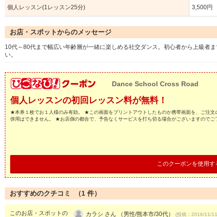
個人レッスン(1レッスン25分)
3,500円
お店・スポットからのメッセージ
10代～80代まで幅広い年齢層が一緒に楽しめる社交ダンス。初心者から上級者
い。
Dance School Cross Road
個人レッスンの初回レッスン料が無料！
★本券１枚でお１人様のみ有効。 ★この画面をプリントアウトしたものか携帯画面を、ご注文
併用はできません。 ★お店側の都合で、予告なくサービスを打ち切る場合がございますのでご
このクーポンを使用す
おすすめのクチコミ （
1
件）
このお店・スポットの
カラシ さん （男性/熊本市/30代）
(投稿：2016/11/1