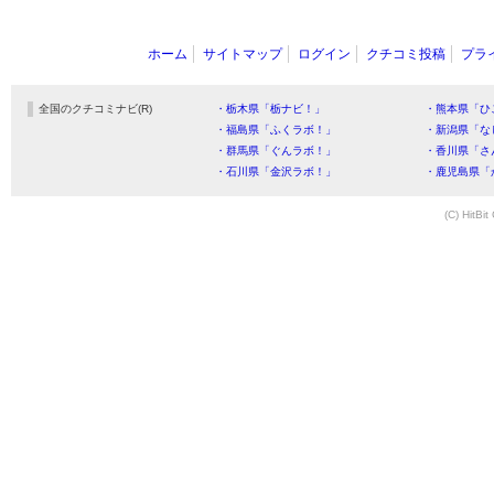
ホーム
サイトマップ
ログイン
クチコミ投稿
プラ
全国のクチコミナビ(R)
・栃木県「栃ナビ！」
・熊本県「ひ
・福島県「ふくラボ！」
・新潟県「な
・群馬県「ぐんラボ！」
・香川県「さ
・石川県「金沢ラボ！」
・鹿児島県「
(C) HitBit