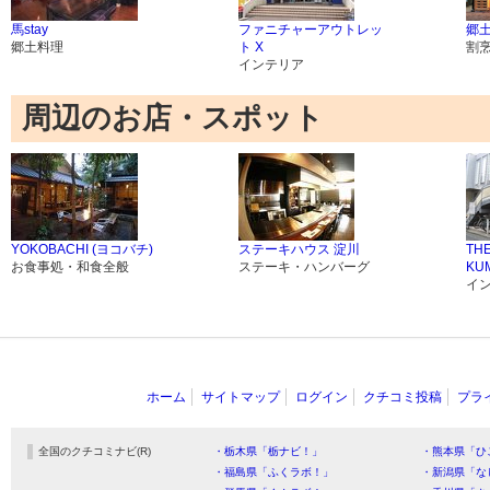
馬stay
ファニチャーアウトレッ
郷土
郷土料理
ト X
割
インテリア
周辺のお店・スポット
YOKOBACHI (ヨコバチ)
ステーキハウス 淀川
THE
お食事処・和食全般
ステーキ・ハンバーグ
KU
イ
ホーム
サイトマップ
ログイン
クチコミ投稿
プラ
全国のクチコミナビ(R)
・栃木県「栃ナビ！」
・熊本県「ひ
・福島県「ふくラボ！」
・新潟県「な