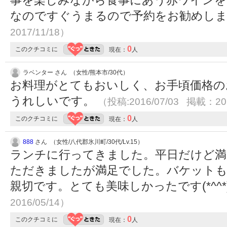
なのですぐうまるので予約をお勧めし
2017/11/18）
0
このクチコミに
現在：
人
ラベンター さん （女性/熊本市/30代）
お料理がとてもおいしく、お手頃価格の
うれしいです。
（投稿:2016/07/03 掲載：201
0
このクチコミに
現在：
人
888
さん （女性/八代郡氷川町/30代/Lv.15）
ランチに行ってきました。平日だけど満
ただきましたが満足でした。バケットも
親切です。とても美味しかったです(*^^*
2016/05/14）
0
このクチコミに
現在：
人