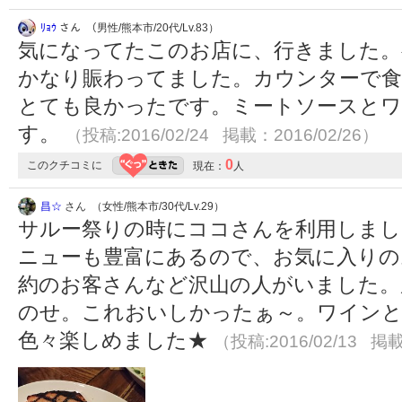
ﾘｮｳ
さん （男性/熊本市/20代/Lv.83）
気になってたこのお店に、行きました。
かなり賑わってました。カウンターで食
とても良かったです。ミートソースと
す。
（投稿:2016/02/24 掲載：2016/02/26）
0
このクチコミに
現在：
人
昌☆
さん （女性/熊本市/30代/Lv.29）
サルー祭りの時にココさんを利用しま
ニューも豊富にあるので、お気に入りの
約のお客さんなど沢山の人がいました。
のせ。これおいしかったぁ～。ワインと
色々楽しめました★
（投稿:2016/02/13 掲載