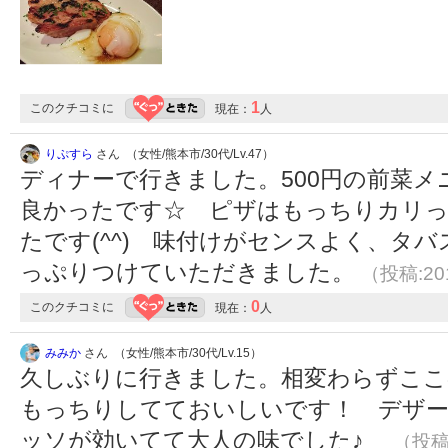
1
このクチコミに
現在：
人
りぷすら
さん （女性/熊本市/30代/Lv.47）
ディナーで行きました。500円の前菜
良かったです☆ ピザはもっちりカリ
たです(^^) 味付けがセンスよく、タ
っぷりつけていただきました。
（投稿:201
0
このクチコミに
現在：
人
みみか
さん （女性/熊本市/30代/Lv.15）
久しぶりに行きました。相変わらずここ
もっちりしてておいしいです！ デザ
ッソが効いてて大人の味でした♪
（投稿: