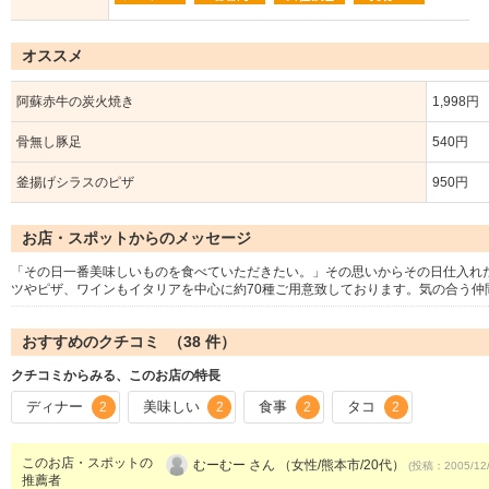
オススメ
阿蘇赤牛の炭火焼き
1,998円
骨無し豚足
540円
釜揚げシラスのピザ
950円
お店・スポットからのメッセージ
「その日一番美味しいものを食べていただきたい。」その思いからその日仕入れ
ツやピザ、ワインもイタリアを中心に約70種ご用意致しております。気の合う仲
おすすめのクチコミ （
38
件）
クチコミからみる、このお店の特長
ディナー
美味しい
食事
タコ
2
2
2
2
このお店・スポットの
むーむー さん （女性/熊本市/20代）
(投稿：2005/12
推薦者