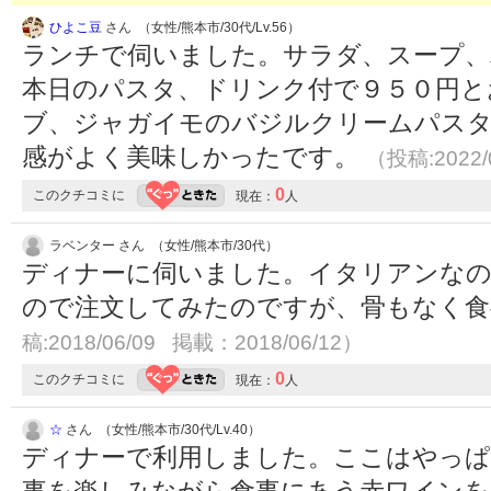
ひよこ豆
さん （女性/熊本市/30代/Lv.56）
ランチで伺いました。サラダ、スープ、
本日のパスタ、ドリンク付で９５０円と
ブ、ジャガイモのバジルクリームパス
感がよく美味しかったです。
（投稿:2022/
0
このクチコミに
現在：
人
ラベンター さん （女性/熊本市/30代）
ディナーに伺いました。イタリアンな
ので注文してみたのですが、骨もなく
稿:2018/06/09 掲載：2018/06/12）
0
このクチコミに
現在：
人
☆
さん （女性/熊本市/30代/Lv.40）
ディナーで利用しました。ここはやっぱ
事を楽しみながら食事にあう赤ワインを