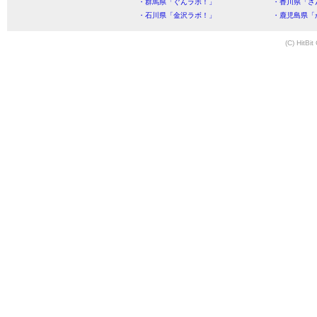
・群馬県「ぐんラボ！」
・香川県「さ
・石川県「金沢ラボ！」
・鹿児島県「
(C) HitBit