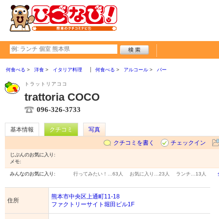
何食べる
洋食
イタリア料理
何食べる
アルコール
バー
トラットリアココ
trattoria COCO
096-326-3733
基本情報
クチコミ
写真
クチコミを書く
チェックイン
じぶんのお気に入り:
メモ:
みんなのお気に入り:
行ってみたい！…
63人
お気に入り…
23人
ランチ…
13人
熊本市中央区上通町11-18
住所
ファクトリーサイト堀田ビル1F