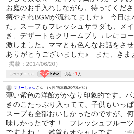
お庭のお手入れしながら。待ってくださ
癒やされBGMが流れてました♪ 今日
た。スープもフレッシュサラダも、メイ
き、デザートもクリームブリュレにコー
激しました。ママとも色んなお話をさせ
ありがとうございました♪ また、きまぁす!
掲載：2014/06/20）
1
このクチコミに
現在：
人
マリーちゃん
さん （女性/熊本市/20代/Lv.75）
薄い紫色の洋館がかなり印象的です。パ
きのこたっぷり入ってて、子供もいっぱ
スープも全部おいしかったのですが、何
味しかったです！ フレッシュフルー
ですよね！ 雑貨もオシャレです。
（投稿