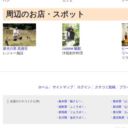
パン
カフェ
ケ
周辺のお店・スポット
柴犬の里 高遊荘
cuisine 駱駝
ヒ
レジャー施設
洋風創作料理
リ
リ
ホーム
サイトマップ
ログイン
クチコミ投稿
プラ
全国のクチコミナビ(R)
・栃木県「栃ナビ！」
・熊本県「ひ
・福島県「ふくラボ！」
・新潟県「な
・群馬県「ぐんラボ！」
・香川県「さ
・石川県「金沢ラボ！」
・鹿児島県「