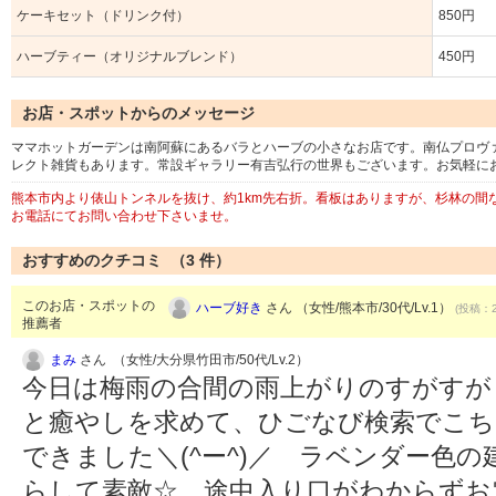
ケーキセット（ドリンク付）
850円
ハーブティー（オリジナルブレンド）
450円
お店・スポットからのメッセージ
ママホットガーデンは南阿蘇にあるバラとハーブの小さなお店です。南仏プロヴ
レクト雑貨もあります。常設ギャラリー有吉弘行の世界もございます。お気軽に
熊本市内より俵山トンネルを抜け、約1km先右折。看板はありますが、杉林の間
お電話にてお問い合わせ下さいませ。
おすすめのクチコミ （
3
件）
このお店・スポットの
ハーブ好き
さん （女性/熊本市/30代/Lv.1）
(投稿：2
推薦者
まみ
さん （女性/大分県竹田市/50代/Lv.2）
今日は梅雨の合間の雨上がりのすがすが
と癒やしを求めて、ひごなび検索でこち
できました＼(^ー^)／ ラベンダー色
らして素敵☆ 途中入り口がわからずお