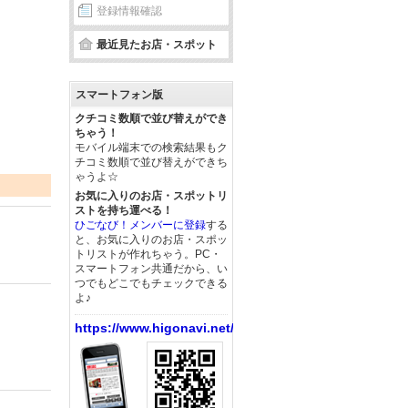
登録情報確認
最近見たお店・スポット
スマートフォン版
クチコミ数順で並び替えができ
ちゃう！
モバイル端末での検索結果もク
チコミ数順で並び替えができち
ゃうよ☆
お気に入りのお店・スポットリ
ストを持ち運べる！
ひごなび！メンバーに登録
する
と、お気に入りのお店・スポッ
トリストが作れちゃう。PC・
スマートフォン共通だから、い
つでもどこでもチェックできる
よ♪
https://www.higonavi.net/