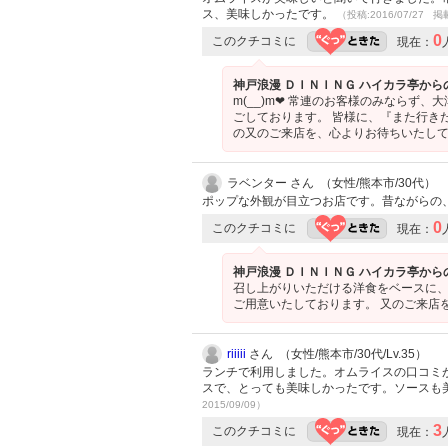
ス、美味しかったです。
（投稿:2016/07/27 掲
0
このクチコミに
現在：
神戸浪漫 ＤＩＮＩＮＧ ハイカラ亭から
m(__)m❤ 常連のお客様のみなら
ごしております。 皆様に、『また行き
の又のご来店を、心よりお待ちいたし
ラベンター さん （女性/熊本市/30代）
ポップな外観が目立つお店です。昔ながらの
0
このクチコミに
現在：
神戸浪漫 ＤＩＮＩＮＧ ハイカラ亭から
召し上がりいただける洋食をベースに
ご用意いたしております。 又のご来店
riiiii
さん （女性/熊本市/30代/Lv.35）
ランチで利用しました。オムライスの口コミ
スで、とっても美味しかったです。ソースも
2015/09/09）
3
このクチコミに
現在：