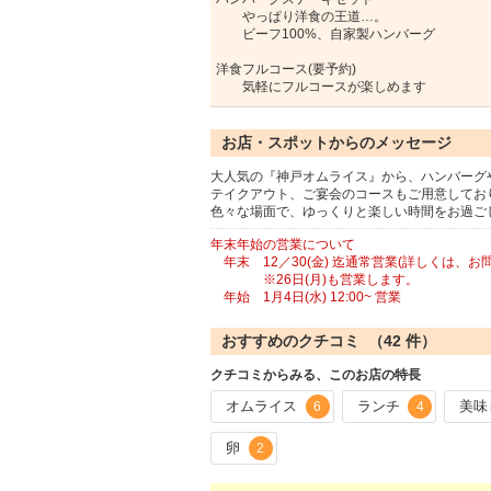
やっぱり洋食の王道…。
ビーフ100%、自家製ハンバーグ
洋食フルコース(要予約)
気軽にフルコースが楽しめます
お店・スポットからのメッセージ
大人気の『神戸オムライス』から、ハンバーグ
テイクアウト、ご宴会のコースもご用意してお
色々な場面で、ゆっくりと楽しい時間をお過ご
年末年始の営業について
年末 12／30(金) 迄通常営業(詳しくは、お
※26日(月)も営業します。
年始 1月4日(水) 12:00~ 営業
おすすめのクチコミ （
42
件）
クチコミからみる、このお店の特長
オムライス
ランチ
美味
6
4
卵
2