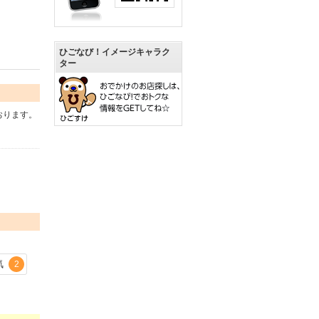
ひごなび！イメージキャラク
ター
おります。
気
2