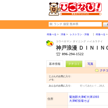
何食べる
洋食
レストラン・洋食
何食べる
コウベロマン ダイニング ハイカラテイ
神戸浪漫 ＤＩＮＩＮ
096-294-1522
基本情報
クチコミ
写真
クチ
じぶんのお気に入り:
メモ:
みんなのお気に入り:
行ってみたい！…
20人
菊池郡大津町大津1093
住所
大津町役場そば