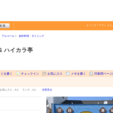
ようこそ！
ゲスト
さん
アルコール
創作料理・ダイニング
Ｇ ハイカラ亭
コミを書く
チェックイン
お気に入り
メモを書く
印刷用ページ
お気に入り…
6人
ランチ…
4人
全部見る