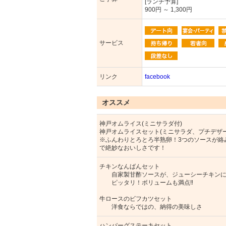
[ランチ予算]
900円 ～ 1,300円
サービス
リンク
facebook
オススメ
神戸オムライス(ミニサラダ付)
神戸オムライスセット(ミニサラダ、プチデザ
※ふんわりとろとろ半熟卵！3つのソースが絡
で絶妙なおいしさです！
チキンなんばんセット
自家製甘酢ソースが、ジューシーチキン
ピッタリ！ボリュームも満点‼︎
牛ロースのビフカツセット
洋食ならではの、納得の美味しさ
ハンバーグステーキセット