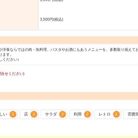
3,500円(税込)
や洋食ならではの肉・魚料理、パスタやお酒にもあうメニューを、多数取り揃えて
ります。
しください♪
問合せください)
しい
店
サラダ
利用
レトロ
雰囲
3
3
2
2
2