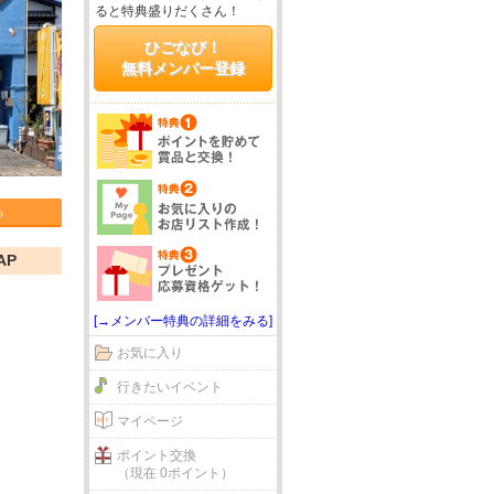
ると特典盛りだくさん！
ひごなび！
無料メンバー登録
る
AP
[→メンバー特典の詳細をみる]
お気に入り
行きたいイベント
マイページ
ポイント交換
（現在 0ポイント）