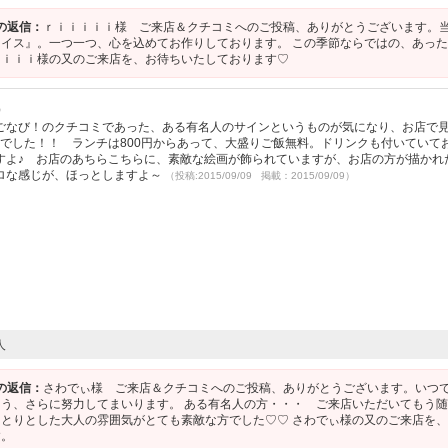
の返信：
ｒｉｉｉｉｉ様 ご来店＆クチコミへのご投稿、ありがとうございます。
イス』。一つ一つ、心を込めてお作りしております。 この季節ならではの、あっ
ｉｉｉｉ様の又のご来店を、お待ちいたしております♡
）
ごなび！のクチコミであった、ある有名人のサインというものが気になり、お店で
でした！！ ランチは800円からあって、大盛りご飯無料。ドリンクも付いていて
すよ♪ お店のあちらこちらに、素敵な絵画が飾られていますが、お店の方が描かれ
ロな感じが、ほっとしますよ～
（投稿:2015/09/09 掲載：2015/09/09）
人
の返信：
さわでぃ様 ご来店＆クチコミへのご投稿、ありがとうございます。いつ
う、さらに努力してまいります。 ある有名人の方・・・ ご来店いただいてもう
とりとした大人の雰囲気がとても素敵な方でした♡♡ さわでぃ様の又のご来店を
す。