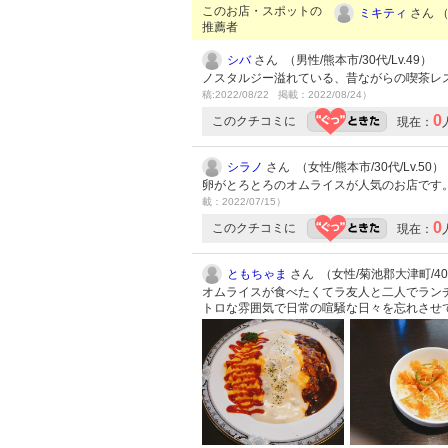
このお店・スポットの
ミキティ
さん （
推薦者
シバ
さん （男性/熊本市/30代/Lv.49）
ノスタルジー溢れている、昔ながらの喫茶レ
稿:2022/08/22 掲載：2022/08/24）
0
このクチコミに
現在：
シラノ
さん （女性/熊本市/30代/Lv.50）
卵がとろとろのオムライスが人気のお店です
載：2022/07/15）
0
このクチコミに
現在：
ともちゃま
さん （女性/菊池郡大津町/40代
オムライスが食べたくてラ友人と二人でラン
トロな雰囲気で日常の喧騒な日々を忘れさせ