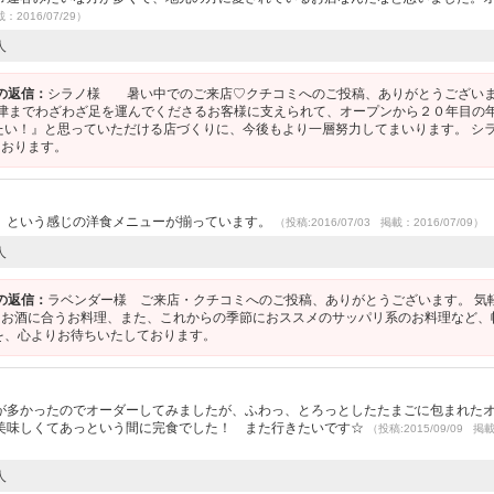
載：2016/07/29）
人
の返信：
シラノ様 暑い中でのご来店♡クチコミへのご投稿、ありがとうござい
ず、大津までわざわざ足を運んでくださるお客様に支えられて、オープンから２０年目の
たい！』と思っていただける店づくりに、今後もより一層努力してまいります。 シ
ております。
、という感じの洋食メニューが揃っています。
（投稿:2016/07/03 掲載：2016/07/09）
人
の返信：
ラベンダー様 ご来店・クチコミへのご投稿、ありがとうございます。 気
、お酒に合うお料理、また、これからの季節におススメのサッパリ系のお料理など、
を、心よりお待ちいたしております。
が多かったのでオーダーしてみましたが、ふわっ、とろっとしたたまごに包まれた
美味しくてあっという間に完食でした！ また行きたいです☆
（投稿:2015/09/09 掲
人