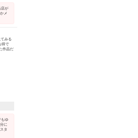
当店が
たかメ
見てみる
お得で
た作品だ
でもゆ
随分に
、スタ