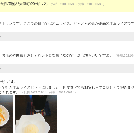
女性/菊池郡大津町/20代/Lv.2）
(投稿：2006/05/23 掲載：2006/05/23)
ストランです。ここでの目当てはオムライス。とろとろの卵が絶品のオムライスで
人
。お店の雰囲気もおしゃれレトロな感じなので、居心地もいいですよ。
（投稿:2022/0
人
/Lv.14）
チで行きオムライスセットにしました。何度食べても相変わらず美味しくて飽きま
てくれます。
（投稿:2021/09/14 掲載：2021/09/14）