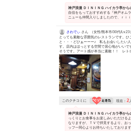
神戸浪漫 ＤＩＮＩＮＧ ハイカラ亭から
自信をもっておすすめする『神戸オムラ
ニューも仲間入りしましたので、ｒｉ
さわでぃ
さん （女性/熊本市/30代/Lv.23
とっても素敵な雰囲気のレストランです。ひ
と・・・どひぁーーー♪ 私もお会いしたい人
す。店内はほっとする空間で居心地がいいで
そうです。アート感が本当に素敵！！ レト
2
このクチコミに
現在：
神戸浪漫 ＤＩＮＩＮＧ ハイカラ亭から
っくりとお食事をお楽しみいただけるよ
なりますが、ＴＶで拝見するより、おっ
ッフ一同心よりお待ちいたしておりま