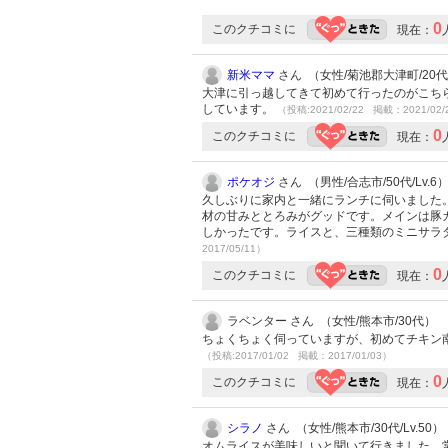
0
このクチコミに
現在：
新米ママ
さん （女性/菊池郡大津町/20代/L
大津に引っ越してきて初めて行ったのがこち
しています。
（投稿:2021/02/22 掲載：2021/02/
0
このクチコミに
現在：
ポケオジ
さん （男性/合志市/50代/Lv.6
久しぶりに家内と一緒にランチに伺いました
材の甘みととろみがグッドです。メインは豚
しかったです。ライスと、三種類のミニサラダ
2017/05/11）
0
このクチコミに
現在：
ラベンター さん （女性/熊本市/30代）
ちょくちょく伺っていますが、初めてチキン
（投稿:2017/01/02 掲載：2017/01/03）
0
このクチコミに
現在：
シラノ
さん （女性/熊本市/30代/Lv.50）
オムライスが美味しいと聞いて行きました。