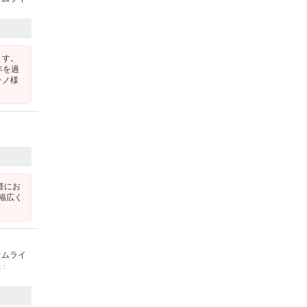
ます。
年を過
ラノ様
軽にお
幅広く
オムライ
載：