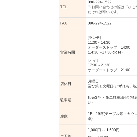
096-294-1522
TEL
※お問い合わせの際は「ひご
だければ幸いです。
FAX
096-294-1522
[ランチ]
11:30～14:30
オーダーストップ 14:00
営業時間
(14:30〜17:30 close)
[ディナー]
17:30～21:30
オーダーストップ 21:00
月曜日
店休日
及び第１火曜日(いずれも、祝
店頭3台 ・第二駐車場4台(
駐車場
い)
1F 19席(テーブル席・カウン
席数
卓)
1,000円 ～ 1,500円
ご予算