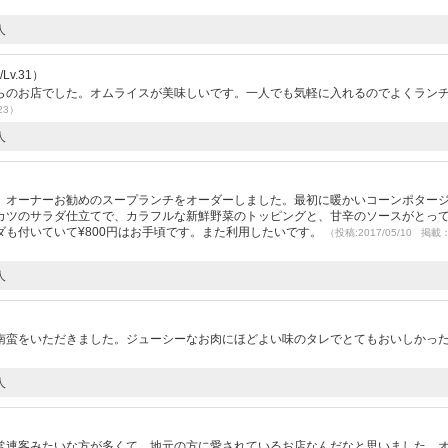
人
v.31）
らのお店でした。オムライスが美味しいです。一人でも気軽に入れるのでよくラン
23）
人
）
。オーナーお勧めのスープランチをオーダーしました。最初に暖かいコーンポター
カツのサラダ仕立てで、カラフルな新鮮野菜のトッピングと、甘辛のソースがとっ
も付いていて¥800円はお手頃です。また利用したいです。
（投稿:2017/05/10 掲載
人
南蛮をいただきました。ジューシーなお肉にほどよい味のタレでとてもおいしかっ
人
常連客みたいな方が多くて、地元の方に愛されているお店なんだなと思いました。