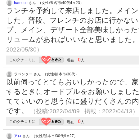
hamuco
さん （女性/玉名市/40代/Lv.23）
ランチを予約して来店しました。メイン
した。普段、フレンチのお店に行かない
プ、メイン、デザート全部美味しかった
リュームがあればいいなと思いました
2022/05/30）
0
このクチコミに
現在：
人
ラベンター さん （女性/熊本市/30代）
以前伺ってとてもおいしかったので、家
するときにオードブルをお願いしました
てていいのと思う位に盛りだくさんの
です。
（投稿:2022/04/09 掲載：2022/04/13）
0
このクチコミに
現在：
人
アロ
さん （女性/熊本市/30代/Lv.27）