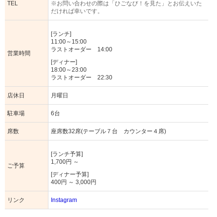
TEL
※お問い合わせの際は「ひごなび！を見た」とお伝えいた
だければ幸いです。
[ランチ]
11:00～15:00
ラストオーダー 14:00
営業時間
[ディナー]
18:00～23:00
ラストオーダー 22:30
店休日
月曜日
駐車場
6台
席数
座席数32席(テーブル７台 カウンター４席)
[ランチ予算]
1,700円 ～
ご予算
[ディナー予算]
400円 ～ 3,000円
リンク
Instagram