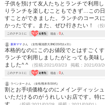
子供を預けて友人たちとランチで利用し
りランチを楽しむこともできず…この日
すことができました。ランチのコース
かったです。また、ぜひ行きたい！
（投稿
0
このクチコミに
現在：
人
新米ママ
さん （女性/菊池郡大津町/20代/Lv.31）
本格的なのにこのお値段でとはすごくす
ランチで利用しましたがとっても美味し
ました^ ^
（投稿:2021/03/23 掲載：2021/03/
0
このクチコミに
現在：
人
ラベンター さん （女性/熊本市/30代）
割とお手頃価格なのにメインディッシュ
いただけるのがうれしいお店です。特
す。
（投稿:2021/02/28 掲載：2021/03/01）