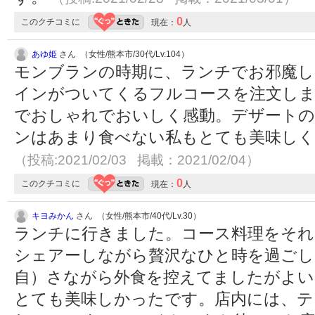
0
このクチコミに
現在：
人
あゆ姫
さん （女性/熊本市/30代/Lv.104）
モンブランの時期に、ランチでお邪魔し
インがついてくるフルコースを注文し
でおしゃれでおいしく感動。デザートの
ンはあまり食べない私もとても美味し
（投稿:2021/02/03 掲載：2021/02/04）
0
このクチコミに
現在：
人
キヨみかん
さん （女性/熊本市/40代/Lv.30）
ランチに行きました。コース料理をそれ
シェアーしながら贅沢なひと時を過ごし
自）さながら外食を控えてましたがよい
とても美味しかったです。店内には、テ