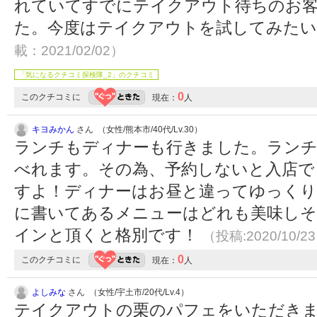
れていてすでにテイクアウト待ちのお
た。今度はテイクアウトを試してみたいで
載：2021/02/02）
「気になるクチコミ探検隊_2」のクチコミ
0
このクチコミに
現在：
人
キヨみかん
さん （女性/熊本市/40代/Lv.30）
ランチもディナーも行きました。ランチ
べれます。その為、予約しないと入店で
すよ！ディナーはお昼と違ってゆっくり
に書いてあるメニューはどれも美味しそ
インと頂くと格別です！
（投稿:2020/10/2
0
このクチコミに
現在：
人
よしみな
さん （女性/宇土市/20代/Lv.4）
テイクアウトの栗のパフェをいただきま