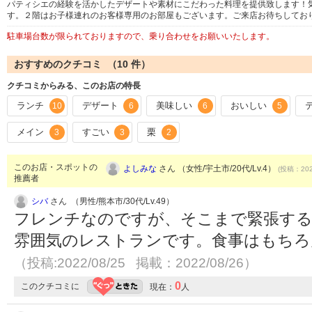
パティシエの経験を活かしたデザートや素材にこだわった料理を提供致します！
す。２階はお子様連れのお客様専用のお部屋もございます。ご来店お待ちしてお
駐車場台数が限られておりますので、乗り合わせをお願いいたします。
おすすめのクチコミ （
10
件）
クチコミからみる、このお店の特長
ランチ
デザート
美味しい
おいしい
10
6
6
5
メイン
すごい
栗
3
3
2
このお店・スポットの
よしみな
さん （女性/宇土市/20代/Lv.4）
(投稿：202
推薦者
シバ
さん （男性/熊本市/30代/Lv.49）
フレンチなのですが、そこまで緊張す
雰囲気のレストランです。食事はもちろ
（投稿:2022/08/25 掲載：2022/08/26）
0
このクチコミに
現在：
人