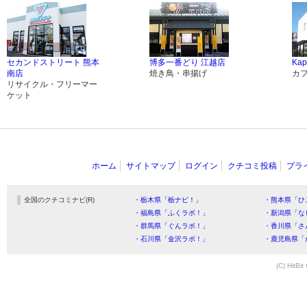
セカンドストリート 熊本
博多一番どり 江越店
Kap
南店
焼き鳥・串揚げ
カ
リサイクル・フリーマー
ケット
ホーム
サイトマップ
ログイン
クチコミ投稿
プラ
全国のクチコミナビ(R)
・栃木県「栃ナビ！」
・熊本県「ひ
・福島県「ふくラボ！」
・新潟県「な
・群馬県「ぐんラボ！」
・香川県「さ
・石川県「金沢ラボ！」
・鹿児島県「
(C) HitBit