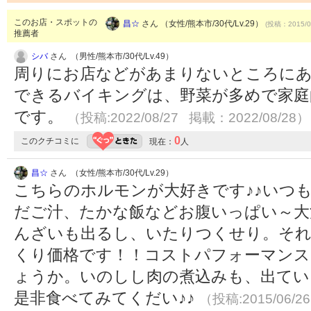
このお店・スポットの
昌☆
さん （女性/熊本市/30代/Lv.29）
(投稿：2015/0
推薦者
シバ
さん （男性/熊本市/30代/Lv.49）
周りにお店などがあまりないところにあ
できるバイキングは、野菜が多めで家庭
です。
（投稿:2022/08/27 掲載：2022/08/28）
0
このクチコミに
現在：
人
昌☆
さん （女性/熊本市/30代/Lv.29）
こちらのホルモンが大好きです♪♪いつ
だご汁、たかな飯などお腹いっぱい～大
んざいも出るし、いたりつくせり。それ
くり価格です！！コストパフォーマンス
ょうか。いのしし肉の煮込みも、出てい
是非食べてみてくだい♪♪
（投稿:2015/06/2