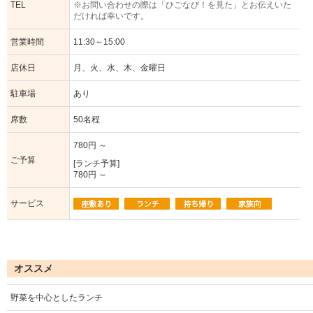
TEL
※お問い合わせの際は「ひごなび！を見た」とお伝えいた
だければ幸いです。
営業時間
11:30～15:00
店休日
月、火、水、木、金曜日
駐車場
あり
席数
50名程
780円 ～
ご予算
[ランチ予算]
780円 ～
サービス
オススメ
野菜を中心としたランチ