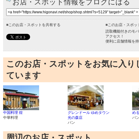
お店・スポット情報をブログにはる
■
このお店・スポットを共有する
■
このお店・スポッ
読取機能付きのモバ
アクセス！
便利に店舗情報を持
このお店・スポットをお気に入り
ています
中国料理 煌
グレンドール ゆめタウン
め
中華料理
光の森店
パ
パン
周辺のお店・スポット