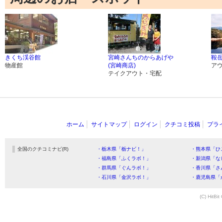
きくち渓谷館
宮崎さんちのからあげや
鞍
物産館
(宮崎商店)
ア
テイクアウト・宅配
ホーム
サイトマップ
ログイン
クチコミ投稿
プラ
全国のクチコミナビ(R)
・栃木県「栃ナビ！」
・熊本県「ひ
・福島県「ふくラボ！」
・新潟県「な
・群馬県「ぐんラボ！」
・香川県「さ
・石川県「金沢ラボ！」
・鹿児島県「
(C) HitBit