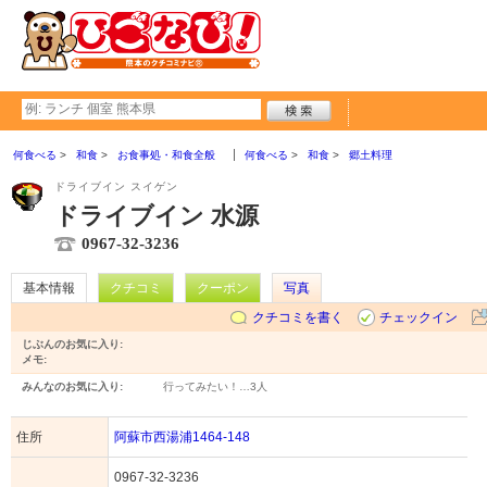
何食べる
和食
お食事処・和食全般
何食べる
和食
郷土料理
ドライブイン スイゲン
ドライブイン 水源
0967-32-3236
基本情報
クチコミ
クーポン
写真
クチコミを書く
チェックイン
じぶんのお気に入り:
メモ:
みんなのお気に入り:
行ってみたい！…
3人
住所
阿蘇市西湯浦1464-148
0967-32-3236