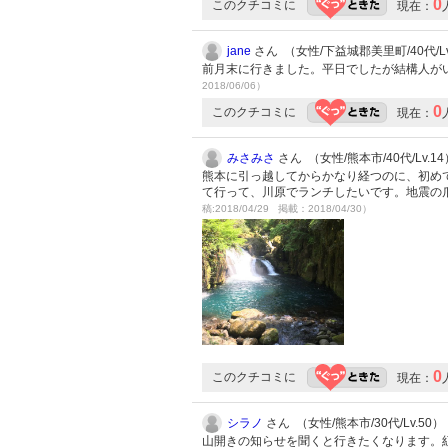
0
このクチコミに
現在：
jane
さん （女性/下益城郡美里町/40代/Lv
前月末に行きました。平日でしたが結構人が
2018/06/06）
0
このクチコミに
現在：
みさみさ
さん （女性/熊本市/40代/Lv.14
熊本に引っ越してからかなり経つのに、初め
て行って、川原でランチしたいです。地震の
稿:2018/04/29 掲載：2018/04/30）
0
このクチコミに
現在：
シラノ
さん （女性/熊本市/30代/Lv.50）
山開きの知らせを聞くと行きたくなります。