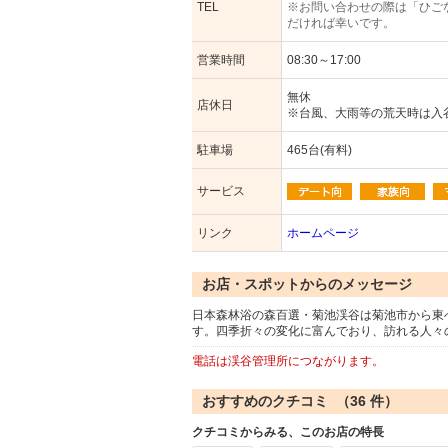
TEL
※お問い合わせの際は「ひご
だければ幸いです。
営業時間
08:30～17:00
無休
店休日
※台風、大雨等の荒天時は入
駐車場
465台(有料)
サービス
リンク
ホームページ
お店・スポットからのメッセージ
日本森林浴の森百選・菊池渓谷は菊池市から東へ1
す。四季折々の変化に富んでおり、訪れる人々
電話は渓谷管理所につながります。
おすすめのクチコミ （
36
件）
クチコミからみる、このお店の特長