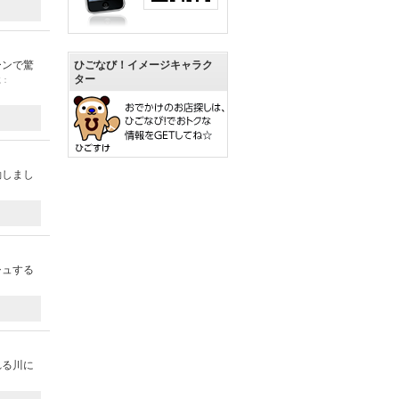
ひごなび！イメージキャラク
ーンで驚
ター
載：
動しまし
シュする
れる川に