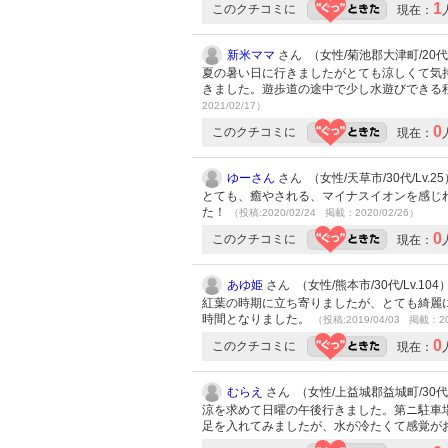
1
このクチコミに
現在：
新米ママ
さん （女性/菊池郡大津町/20代/L
夏の暑い日に行きましたがとても涼しくて気
きました。遊歩道の途中で少し水遊びできる
2021/02/17）
0
このクチコミに
現在：
ゆーさん
さん （女性/天草市/30代/Lv.25
とても、癒やされる、マイナスイオンを感じ
た！
（投稿:2020/02/24 掲載：2020/02/26）
0
このクチコミに
現在：
あゆ姫
さん （女性/熊本市/30代/Lv.104
紅葉の時期に立ち寄りましたが、とても綺麗
時間となりました。
（投稿:2019/04/03 掲載：20
0
このクチコミに
現在：
むらえ
さん （女性/上益城郡益城町/30代/L
涼を求めて日曜の午後行きました。第ニ駐車
足を入れてみましたが、水が冷たくて感覚が