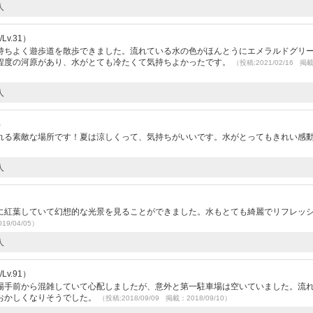
人
v.31）
持ちよく遊歩道を散歩できました。流れている水の色がほんとうにエメラルドグリ
程度の河原があり、水がとても冷たくて気持ちよかったです。
（投稿:2021/02/16 掲
人
）
れる素敵な場所です！夏は涼しくって、気持ちがいいです。水がとってもきれい感
人
）
に紅葉していて幻想的な光景を見ることができました。水もとても綺麗でリフレッ
19/04/05）
人
v.91）
場手前から混雑していて心配しましたが、意外と第一駐車場は空いていました。流
おかしくなりそうでした。
（投稿:2018/09/09 掲載：2018/09/10）