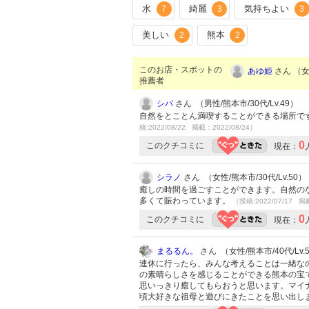
水
綺麗
気持ちよい
7
3
3
美しい
熊本
2
2
このお店・スポットの
あゆ姫
さん （女性
推薦者
シバ
さん （男性/熊本市/30代/Lv.49）
自然をとことん満喫することができる場所で
稿:2022/08/22 掲載：2022/08/24）
0
このクチコミに
現在：
シラノ
さん （女性/熊本市/30代/Lv.50）
癒しの時間を過ごすことができます。自然の
多くて賑わっています。
（投稿:2022/07/17 掲
0
このクチコミに
現在：
まるるん。
さん （女性/熊本市/40代/Lv.
連休に行ったら、みんな考えることは一緒な
の素晴らしさを感じることができる熊本の宝
思いっきり癒してもらおうと思います。マイ
頃大好きな祖母と遊びにきたことを思い出し