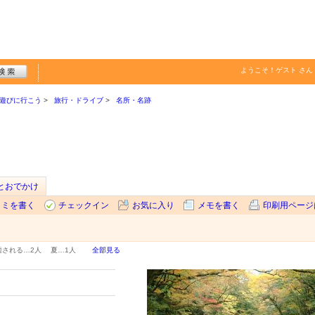
ようこそ！
ゲスト
さん
遊びに行こう
旅行・ドライブ
名所・名跡
sとおでかけ
コミを書く
チェックイン
お気に入り
メモを書く
印刷用ページ
癒される…
2人
夏…
1人
全部見る