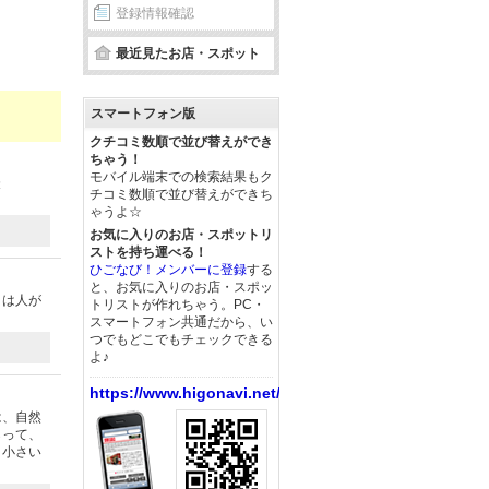
登録情報確認
最近見たお店・スポット
スマートフォン版
クチコミ数順で並び替えができ
ちゃう！
モバイル端末での検索結果もク
投
チコミ数順で並び替えができち
ゃうよ☆
お気に入りのお店・スポットリ
ストを持ち運べる！
ひごなび！メンバーに登録
する
と、お気に入りのお店・スポッ
日は人が
トリストが作れちゃう。PC・
スマートフォン共通だから、い
つでもどこでもチェックできる
よ♪
https://www.higonavi.net/
は、自然
らって、
、小さい