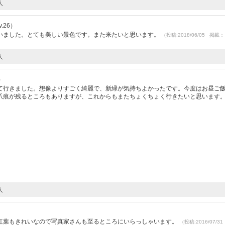
人
.26）
いました。とても美しい景色です。また来たいと思います。
（投稿:2018/06/05 掲載：
人
）
て行きました。想像よりすごく綺麗で、新緑が気持ちよかったです。今度はお昼ご
爪痕が残るところもありますが、これからもまたちょくちょく行きたいと思います
人
紅葉もきれいなので写真家さんも至るところにいらっしゃいます。
（投稿:2016/07/3