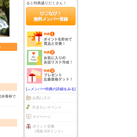
ると特典盛りだくさん！
ひごなび！
無料メンバー登録
る
[→メンバー特典の詳細をみる]
然休養林で
お気に入り
行きたいイベント
マイページ
ポイント交換
（現在 0ポイント）