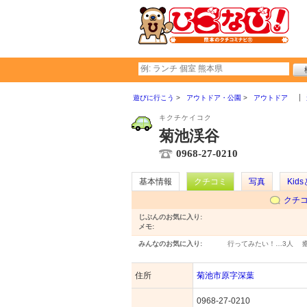
遊びに行こう
アウトドア・公園
アウトドア
キクチケイコク
菊池渓谷
0968-27-0210
基本情報
クチコミ
写真
Kid
クチ
じぶんのお気に入り:
メモ:
みんなのお気に入り:
行ってみたい！…
3人
住所
菊池市原字深葉
0968-27-0210