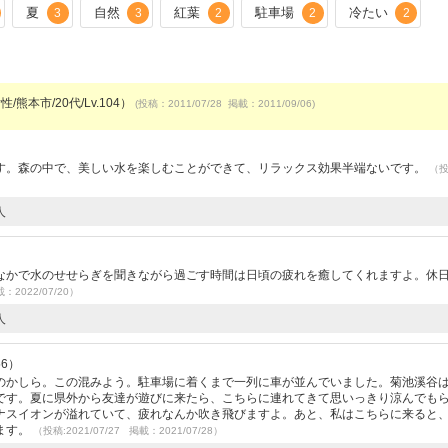
夏
自然
紅葉
駐車場
冷たい
3
3
2
2
2
/熊本市/20代/Lv.104）
(投稿：2011/07/28 掲載：2011/09/06)
す。森の中で、美しい水を楽しむことができて、リラックス効果半端ないです。
（
人
なかで水のせせらぎを聞きながら過ごす時間は日頃の疲れを癒してくれますよ。休
載：2022/07/20）
人
56）
のかしら。この混みよう。駐車場に着くまで一列に車が並んでいました。菊池溪谷
です。夏に県外から友達が遊びに来たら、こちらに連れてきて思いっきり涼んでも
ナスイオンが溢れていて、疲れなんか吹き飛びますよ。あと、私はこちらに来ると
ます。
（投稿:2021/07/27 掲載：2021/07/28）