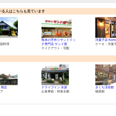
いる人はこちらも見ています
熊本の手作りサンドイッ
洋菓子店 Komor
国料理
チ専門店 サンド屋
ケーキ・洋菓
テイクアウト・宅配
 旭志
ドライブイン 水源
きくち渓谷館
ア
お食事処・和食全般
物産館