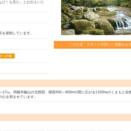
なび！を見た」とお伝えいた
谷を規制しています。
このお店・スポットの詳しい地図をみ
7㎞、阿蘇外輪山の北西部、標高500～800mの間に広がる1193haのくまもと自
の心を和ませています。