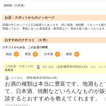
基峰鶴（日本酒）
お店・スポットからのメッセージ
田園の中にポッツリと212線通りにあります。特に地酒・地焼酎・リキュール類
受賜っており、季節に合った産地直送（果実類など）商品を取り扱っております
おすすめのクチコミ （
3
件）
クチコミからみる、このお店の特長
相談
豊富
日本酒
種類
4
3
2
2
このお店・スポットの
コト
さん （女性/熊本市/20代/Lv.23）
(投稿：2017/0
推薦者
シバ
さん （男性/熊本市/30代/Lv.49）
お酒の種類は本当に豊富です。地酒もと
て、日本酒、焼酎などいろんなものが販
談するとおすすめを教えてくれます。
（