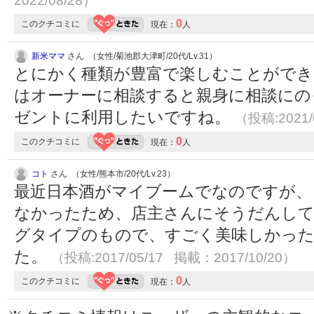
2022/08/28）
0
このクチコミに
現在：
人
新米ママ
さん （女性/菊池郡大津町/20代/Lv.31）
とにかく種類が豊富で楽しむことができ
はオーナーに相談すると親身に相談にの
ゼントに利用したいですね。
（投稿:2021/
0
このクチコミに
現在：
人
コト
さん （女性/熊本市/20代/Lv.23）
最近日本酒がマイブームでなのですが、
なかったため、店主さんにそうだんして
グタイプのもので、すごく美味しかった
た。
（投稿:2017/05/17 掲載：2017/10/20）
0
このクチコミに
現在：
人