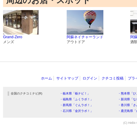
周辺のお店・スポット
Grand-Zero
阿蘇ネイチャーランド
阿
メンズ
アウトドア
酒
ホーム
サイトマップ
ログイン
クチコミ投稿
プラ
全国のクチコミナビ(R)
・栃木県「栃ナビ！」
・熊本県「ひ
・福島県「ふくラボ！」
・新潟県「な
・群馬県「ぐんラボ！」
・香川県「さ
・石川県「金沢ラボ！」
・鹿児島県「
(C) HitBit