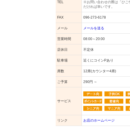
TEL
※お問い合わせの際は「ひご
だければ幸いです。
FAX
096-273-6178
メール
メールを送る
営業時間
08:00～20:00
店休日
不定休
駐車場
近くにコインPあり
席数
12席(カウンター4席)
ご予算
290円 ～
サービス
リンク
お店のホームページ