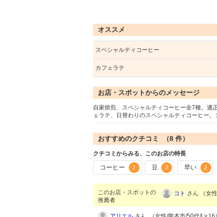
オススメ
スペシャルティコーヒー
カフェラテ
お店・スポットからのメッセージ
自家焙煎、スペシャルティコーヒー全7種。適
ェラテ、日替わりのスペシャルティコーヒー。
おすすめのクチコミ （
8
件）
クチコミからみる、このお店の特長
コーヒー
豆
早い
2
2
2
このお店・スポットの
コト
さん （女性/
推薦者
アリエル
さん （女性/熊本市/50代/Lv.16