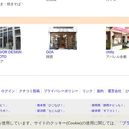
き・焼きそば・
AVOR DESIGN
GOA
chilly
OTO
雑貨
アパレル全般
ア
ログイン
クチコミ投稿
プライバシーポリシー
リンク
規約
運営会社
ひ
ビ！」
・熊本県「ひごなび！」
・静岡県「静岡ナビっち！」
ラボ！」
・新潟県「なじらぼ！」
・岐阜県「ギフコミ！」
ラボ！」
・香川県「さんラボ！」
・神奈川県「湘南ナビ！」
ラボ！」
・鹿児島県「かごぶら！」
・埼玉県北部地域「彩北なび
を使用しています。サイトのクッキー(Cookie)の使用に関しては、「
プ