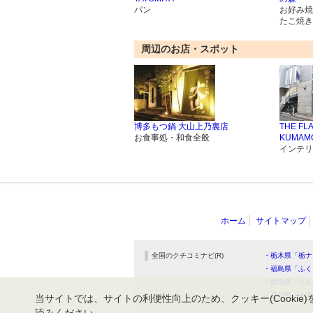
パン
お好み焼
たこ焼き
周辺のお店・スポット
博多もつ鍋 大山上乃裏店
THE FL
お食事処・和食全般
KUMAM
インテリ
ホーム
サイトマップ
全国のクチコミナビ(R)
・栃木県「栃ナ
・福島県「ふく
・群馬県「ぐん
・石川県「金沢
当サイトでは、サイトの利便性向上のため、クッキー(Cookie)