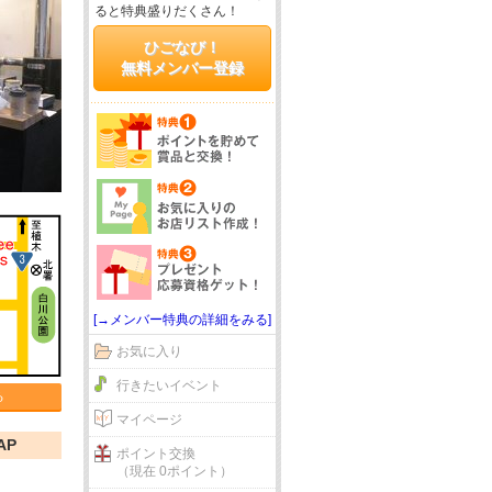
ると特典盛りだくさん！
ひごなび！
無料メンバー登録
[→メンバー特典の詳細をみる]
お気に入り
行きたいイベント
る
マイページ
AP
ポイント交換
（現在 0ポイント）