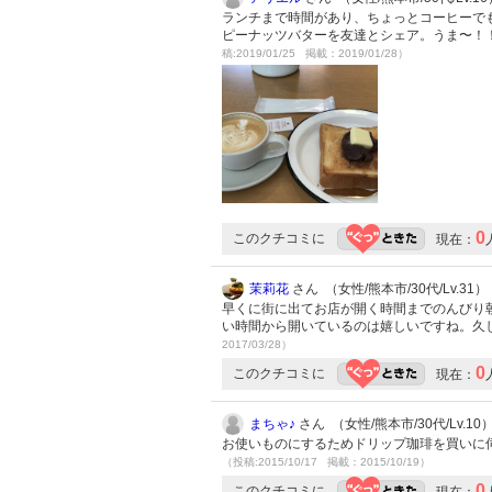
ランチまで時間があり、ちょっとコーヒーで
ピーナッツバターを友達とシェア。うま〜！
稿:2019/01/25 掲載：2019/01/28）
0
このクチコミに
現在：
茉莉花
さん （女性/熊本市/30代/Lv.31）
早くに街に出てお店が開く時間までのんびり
い時間から開いているのは嬉しいですね。久
2017/03/28）
0
このクチコミに
現在：
まちゃ♪
さん （女性/熊本市/30代/Lv.10
お使いものにするためドリップ珈琲を買いに
（投稿:2015/10/17 掲載：2015/10/19）
0
このクチコミに
現在：