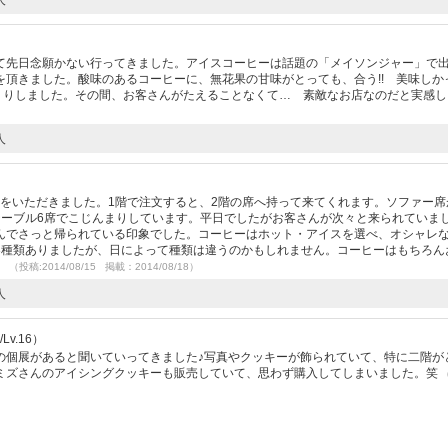
）
て先日念願かない行ってきました。アイスコーヒーは話題の「メイソンジャー」で
頂きました。酸味のあるコーヒーに、無花果の甘味がとっても、合う!! 美味しか
っくりしました。その間、お客さんがたえることなくて… 素敵なお店なのだと実感し
人
0円をいただきました。1階で注文すると、2階の席へ持って来てくれます。ソファー席
テーブル6席でこじんまりしています。平日でしたがお客さんが次々と来られていま
んでさっと帰られている印象でした。コーヒーはホット・アイスを選べ、オシャレ
3種類ありましたが、日によって種類は違うのかもしれません。コーヒーはもちろん
。
（投稿:2014/08/15 掲載：2014/08/18）
人
Lv.16）
の個展があると聞いていってきました♪写真やクッキーが飾られていて、特に二階が
ミズさんのアイシングクッキーも販売していて、思わず購入してしまいました。笑