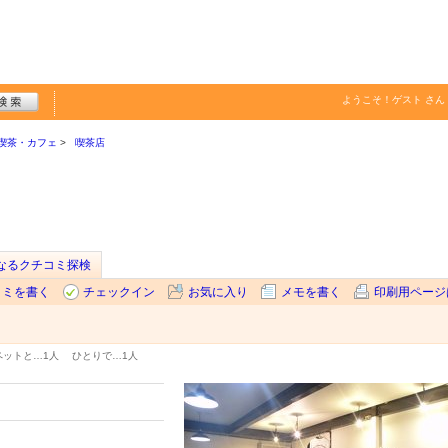
ようこそ！
ゲスト
さん
喫茶・カフェ
喫茶店
なるクチコミ探検
コミを書く
チェックイン
お気に入り
メモを書く
印刷用ページ
ペットと…
1人
ひとりで…
1人