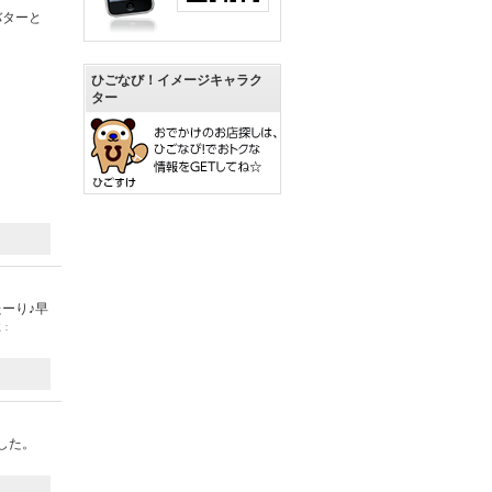
バターと
ひごなび！イメージキャラク
ター
ーり♪早
載：
した。