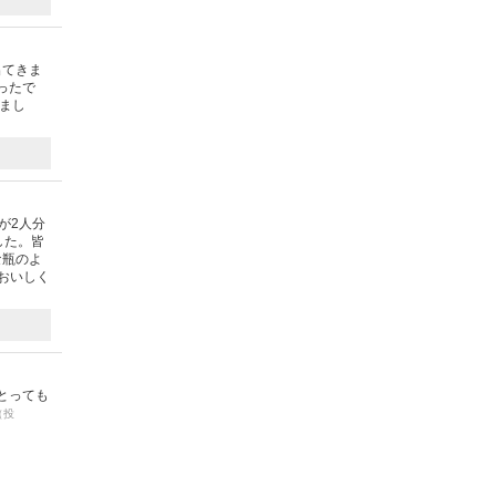
出てきま
ったで
まし
が2人分
した。皆
な瓶のよ
おいしく
とっても
（投