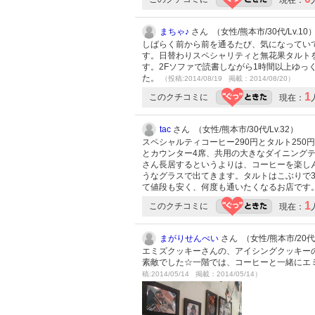
まちゃ♪
さん （女性/熊本市/30代/Lv.10
しばらく前から前を通るたび、気になってい
す。日替わりスペシャリティと無花果タルトを
す。2Fソファで読書しながら1時間以上ゆ
た。
（投稿:2014/08/19 掲載：2014/08/20）
1
このクチコミに
現在：
tac
さん （女性/熊本市/30代/Lv.32）
スペシャルティコーヒー290円とタルト25
とカウンター4席、共用の大きなダイニング
さん長居するというよりは、コーヒーを楽し
うなグラスで出てきます。タルトはこぶりで
て値段も安く、何度も通いたくなるお店です
1
このクチコミに
現在：
まがりせんべい
さん （女性/熊本市/20代/
エミズクッキーさんの、アイシングクッキー
素敵でした☆一階では、コーヒーと一緒にエ
稿:2014/05/14 掲載：2014/05/14）