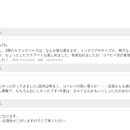
人
.75）
た。2階のカフェスペースは、なんか落ち着きます。インテリアやテーブル、椅子な
が、ちょっとしたラテアートも楽しめました。名前忘れましたが、コーヒー豆の産
した！
（投稿:2014/04/30 掲載：2014/04/30）
人
にやっと行ってきました♪店内は明るく、コーヒーの良い香りが・・・店員さんも感
も素敵で、もちろんおいしかったです♪今度は、タルトなんかもいっしょにたのみた
人
になります。
いる場合がございますのでご了承ください。