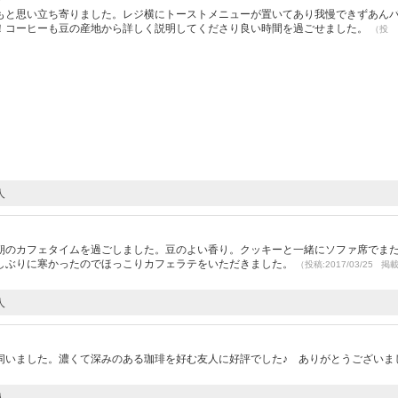
もと思い立ち寄りました。レジ横にトーストメニューが置いてあり我慢できずあん
！コーヒーも豆の産地から詳しく説明してくださり良い時間を過ごせました。
（投
人
朝のカフェタイムを過ごしました。豆のよい香り。クッキーと一緒にソファ席でまた
しぶりに寒かったのでほっこりカフェラテをいただきました。
（投稿:2017/03/25 掲
人
）
伺いました。濃くて深みのある珈琲を好む友人に好評でした♪ ありがとうございま
人