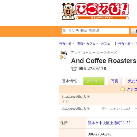
何食べる
喫茶・カフェ
カフェ
何食べる
アンド コーヒー ロースターズ
And Coffee Roasters
096-273-6178
基本情報
クチコミ
写真
気に
クチ
じぶんのお気に入り:
メモ:
みんなのお気に入り:
行ってみたい！…
3人
住所
熊本市中央区上通町11-22
096-273-6178