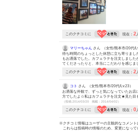
2
このクチコミに
現在：
マリーちゃん
さん （女性/熊本市/20代/Lv
待ち時間のちょっとした休憩に立ち寄りまし
もお洒落でした。カフェラテを注文しました
てくださったりと、本当にこだわりを感じま
2
このクチコミに
現在：
コト
さん （女性/熊本市/20代/Lv.23）
お洒落な外観で、ずっと気になっていたお店
方でしたよ☆私はカフェラテを注文★見た目
（投稿:2014/03/20 掲載：2014/04/02）
0
このクチコミに
現在：
※クチコミ情報はユーザーの主観的なコメント
これらは投稿時の情報のため、変更になって