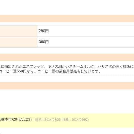
290円
360円
正に抽出されたエスプレッソ、キメの細かいスチームミルク、バリスタの注ぐ技術に
コーヒー豆650円から。コーヒー豆の業務用販売もしています。
熊本市/20代/Lv.23）
(投稿：2014/03/20 掲載：2014/04/02)
）