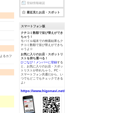
登録情報確認
最近見たお店・スポット
スマートフォン版
クチコミ数順で並び替えができ
ちゃう！
モバイル端末での検索結果もク
チコミ数順で並び替えができち
ゃうよ☆
お気に入りのお店・スポットリ
よるカフ
ストを持ち運べる！
ひごなび！メンバーに登録
する
と、お気に入りのお店・スポッ
トリストが作れちゃう。PC・
スマートフォン共通だから、い
つでもどこでもチェックできる
よ♪
https://www.higonavi.net/