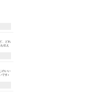
ど、どれ
地も伝え
じのいい
いです♪