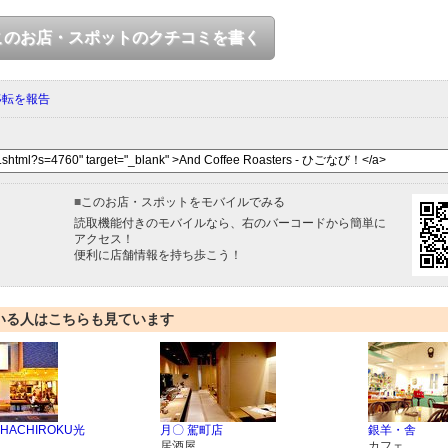
このお店・スポットのクチコミを書く
移転を報告
■
このお店・スポットをモバイルでみる
読取機能付きのモバイルなら、右のバーコードから簡単に
アクセス！
便利に店舗情報を持ち歩こう！
いる人はこちらも見ています
ACHIROKU光
月〇 駕町店
銀羊・舎
居酒屋
カフェ