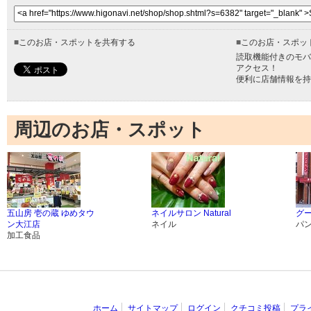
■
このお店・スポットを共有する
■
このお店・スポッ
読取機能付きのモバ
アクセス！
便利に店舗情報を持
周辺のお店・スポット
五山房 壱の蔵 ゆめタウ
ネイルサロン Natural
グ
ン大江店
ネイル
パ
加工食品
ホーム
サイトマップ
ログイン
クチコミ投稿
プラ