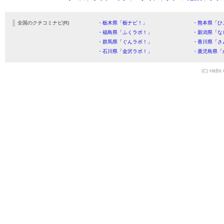
全国のクチコミナビ(R)
・栃木県「栃ナビ！」
・熊本県「ひ
・福島県「ふくラボ！」
・新潟県「な
・群馬県「ぐんラボ！」
・香川県「さ
・石川県「金沢ラボ！」
・鹿児島県「
(C) HitBit