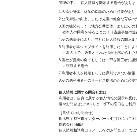
管理の下に、個人情報を開示する場合がありま
1.人命や身体、財産の保護のために必要があ
2.公衆衛生の向上、または児童の健全な育成
3.国の機関もしくは地方公共団体、またはそ
者本人の同意を得ることにより当該事務の遂
4.その他法令により、当社に個人情報の開示
5.利用者が本ウェブサイトを利用したことに
行為の上で、必要とされた情報を求められた
6.当社が営業の全てもしくは一部を第三者に
に譲渡する場合。
7.利用者本人を特定もしくは識別できない情報
8.その他利用者へのサービス提供のために必要
個人情報に関する問合せ窓口
利用者は、自身に属する個人情報の開示を受け
情やお問合せについては、以下の窓口をご利用
［書信でのお問合せ］
栃木県宇都宮市インターパーク4丁目3-1（〒321
株式会社 HitBit
個人情報相談窓口（メールでのお問合せ）:
ひご