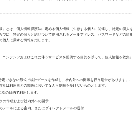
報」とは、個人情報保護法に定める個人情報（生存する個人に関連し、特定の個人
らびに、特定の個人と結びついて使用されるメールアドレス、パスワードなどの情
の個人に属する情報を指します。
」コンテンツおよびこれに伴うサービスを提供する目的を以って、個人情報を収集
を特定できない形式で統計データを作成し、社内外への開示を行う場合があります。
当社は利用者との関係においてなんら制限を受けないものとします。
に次の目的で利用します。
ータの作成および社内外への開示
等のメールによる案内、またはダイレクトメールの送付