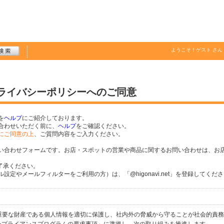
ようこそ！
ゲスト
さん
プライバシーポリシーへのご同意
を
ヘルプ
にご紹介しております。
合わせいただく前に、
ヘルプ
をご確認ください。
にご同意の上
、ご質問内容をご入力ください。
い合わせフォームです。お店・スポットの営業や商品に関するお問い合わせは、お
了承ください。
定やメールフィルターをご利用の方）は、「@higonavi.net」を登録してくだ
個人の重要な財産である個人情報を適切に保護し、社内外の脅威から守ることが社会的責