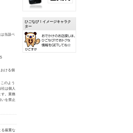
ひごなび！イメージキャラク
ター
社は当該ペ
S
における個
。このよう
当社は個人
ます。業務
扱いを禁止
よる厳重な