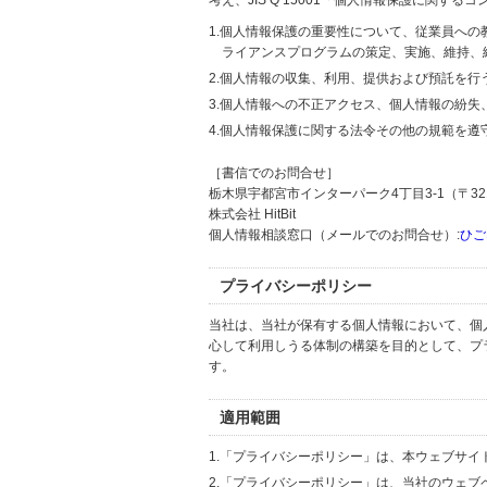
考え、JIS Q 15001「個人情報保護に関
1.個人情報保護の重要性について、従業員へ
ライアンスプログラムの策定、実施、維持、
2.個人情報の収集、利用、提供および預託を
3.個人情報への不正アクセス、個人情報の紛
4.個人情報保護に関する法令その他の規範を遵
［書信でのお問合せ］
栃木県宇都宮市インターパーク4丁目3-1（〒321
株式会社 HitBit
個人情報相談窓口（メールでのお問合せ）:
ひご
プライバシーポリシー
当社は、当社が保有する個人情報において、個
心して利用しうる体制の構築を目的として、プ
す。
適用範囲
1.「プライバシーポリシー」は、本ウェブサ
2.「プライバシーポリシー」は、当社のウェ