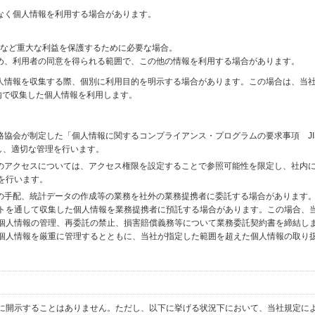
なく個人情報を利用する場合があります。
財産など重大な利益を保護するために必要な場合。
め、利用者の同意を得られる範囲で、この他の情報を利用する場合があります。
個人情報を収集する際、個別に利用目的を明示する場合があります。この場合は、当
内で収集した個人情報を利用します。
格協会が制定した「個人情報に関するコンプライアンス・プログラムの要求事項 JI
備し、適切な管理を行います。
へのアクセスについては、アクセス権限を設定することで参照可能性を限定し、社内
を行います。
送の手配、統計データの作成等の業務を社外の業務提携者に委託する場合があります
トを通して収集した個人情報を業務提携者に預託する場合があります。この場合、
個人情報の管理、再委託の禁止、損害賠償義務等について業務委託契約書を締結し
個人情報を厳重に管理するとともに、当社が指定した範囲を超えた個人情報の取り
に開示することはありません。ただし、以下に挙げる状況下において、当社規定に