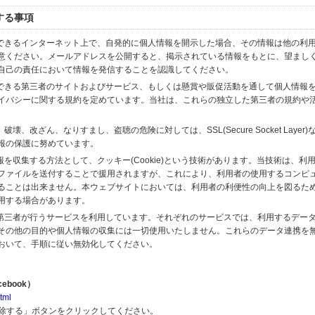
する事項
スできるインターネット上で、自発的に個人情報を開示した場合、その情報は他の利
意ください。メールアドレスを公開すると、掲示されている情報をもとに、望まし
自己の責任において情報を発信することを認識してください。
のできる第三者のサイトおよびサービス、もしくは懸賞や販促活動を通して個人情報
イバシーに関する規約を定めています。当社は、これらの独立した第三者の規約や
、改ざん、なりすまし、盗聴の危険に対しては、SSL(Secure Socket Layer
報の保護に努めています。
を収集する方法として、クッキー(Cookie)という技術があります。当技術は、利
ファイルを送付することで援用されますが、これにより、利用者の使用するコンピ
ることは出来ません。本ウェブサイトにおいては、利用者の利便性の向上を図るた
用する場合があります。
の第三者が行うサービスを利用しています。それぞれのサービスでは、利用するデー
その他の目的や個人情報の収集には一切使用いたしません。これらのデータ連携を
おいて、手順に従い無効化してください。
ebook）
tml
解除する」ボタンをクリックしてください。