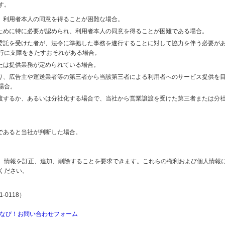
す。
り、利用者本人の同意を得ることが困難な場合。
のために特に必要が認められ、利用者本人の同意を得ることが困難である場合。
の委託を受けた者が、法令に準拠した事務を遂行することに対して協力を伴う必要が
行に支障をきたすおそれがある場合。
または提供業務が定められている場合。
より、広告主や運送業者等の第三者から当該第三者による利用者へのサービス提供を
場合。
譲渡するか、あるいは分社化する場合で、当社から営業譲渡を受けた第三者または分
であると当社が判断した場合。
、情報を訂正、追加、削除することを要求できます。これらの権利および個人情報
ください。
-0118）
なび！お問い合わせフォーム