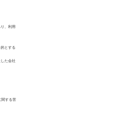
あり、利用
目的とする
社した会社
に関する苦