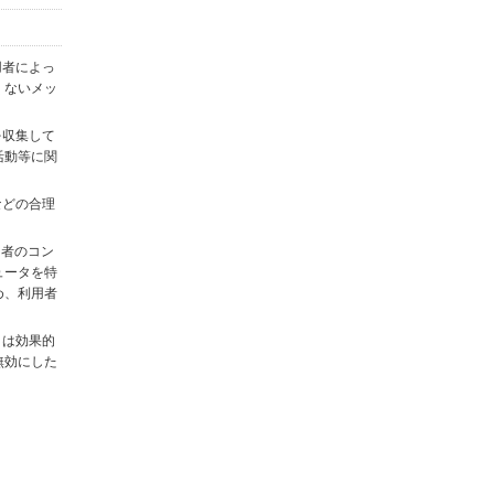
用者によっ
くないメッ
を収集して
活動等に関
)などの合理
用者のコン
ュータを特
め、利用者
タは効果的
無効にした