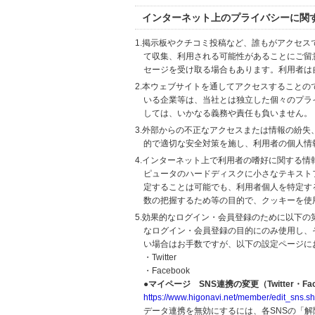
インターネット上のプライバシーに関
1.掲示板やクチコミ投稿など、誰もがアクセ
て収集、利用される可能性があることにご留
セージを受け取る場合もあります。利用者は
2.本ウェブサイトを通してアクセスすること
いる企業等は、当社とは独立した個々のプラ
しては、いかなる義務や責任も負いません。
3.外部からの不正なアクセスまたは情報の紛失、破壊
的で適切な安全対策を施し、利用者の個人情
4.インターネット上で利用者の嗜好に関する情報
ピュータのハードディスクに小さなテキスト
定することは可能でも、利用者個人を特定す
数の把握するため等の目的で、クッキーを使
5.効果的なログイン・会員登録のために以下
なログイン・会員登録の目的にのみ使用し、
い場合はお手数ですが、以下の設定ページに
・Twitter
・Facebook
●マイページ SNS連携の変更（Twitter・Fac
https://www.higonavi.net/member/edit_sns.sh
データ連携を無効にするには、各SNSの「