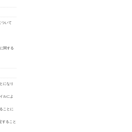
について
に関する
ことになり
ァイルによ
することに
定すること