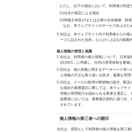
ただし、以下の場合において、利用者の同意
(1)法令の規定による場合
(2)情報主体及び/または公衆の生命健康、
なお、本ウェブサイトのサービス向上のた
3.当社は、本ウェブサイト内で利用者からの
ージに記された目的、ならびに上記1の範囲
個人情報の管理と保護
1.当社は、利用者の個人情報について、日本規
Q15001」に準拠し、社内の管理体制を整
2.当社は、個人情報に関するデータベース等
人情報の不正な取り扱いを防ぎ、厳重な管理
3.当社は、メールの処理や郵便物の送付、配
な場合の業務委託に際しては、本ウェブサイ
情報の管理能力を認められる業者を選定し、
提携者においては、業務委託契約に基づき、
されています。
個人情報の第三者への開示
当社は、原則として利用者の個人情報を第三者