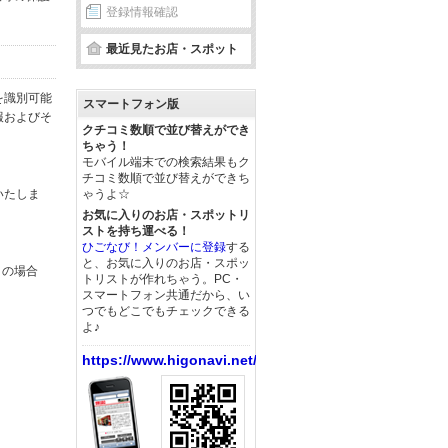
登録情報確認
最近見たお店・スポット
を識別可能
スマートフォン版
報およびそ
クチコミ数順で並び替えができ
ちゃう！
モバイル端末での検索結果もク
チコミ数順で並び替えができち
いたしま
ゃうよ☆
お気に入りのお店・スポットリ
ストを持ち運べる！
ひごなび！メンバーに登録
する
と、お気に入りのお店・スポッ
この場合
トリストが作れちゃう。PC・
スマートフォン共通だから、い
つでもどこでもチェックできる
よ♪
https://www.higonavi.net/