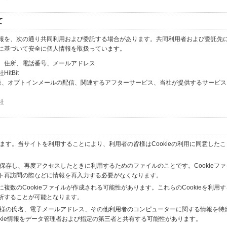
て
報を、次の通り共同利用および委託する場合があります。共同利用者および委託先
に基づいて安全に個人情報を取扱っています。
、住所、電話番号、メールアドレス
tBit
送、オプトインメールの配信、関連するアフターサービス、当社が提供するサービス
社
います。当サイトを利用することにより、利用者の皆様はCookieの利用に同意した
間保存し、再度アクセスしたときに利用するためのファイルのことです。Cookieフ
ト再訪問の際などに情報を再入力する必要がなくなります。
数のCookieファイルが作成される可能性があります。これらのCookieを利用
析することが可能となります。
の皆様の氏名、電子メールアドレス、その他利用者のコンピューターに関する情報を特
okie情報をデータ管理者および指定の第三者と共有する可能性があります。