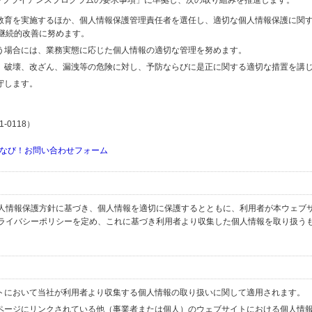
するコンプライアンスプログラムの要求事項」に準拠し、次の取り組みを推進します。
の教育を実施するほか、個人情報保護管理責任者を選任し、適切な個人情報保護に関
継続的改善に努めます。
行う場合には、業務実態に応じた個人情報の適切な管理を努めます。
失、破壊、改ざん、漏洩等の危険に対し、予防ならびに是正に関する適切な措置を講
守します。
-0118）
なび！お問い合わせフォーム
人情報保護方針に基づき、個人情報を適切に保護するとともに、利用者が本ウェブ
ライバシーポリシーを定め、これに基づき利用者より収集した個人情報を取り扱う
イトにおいて当社が利用者より収集する個人情報の取り扱いに関して適用されます。
ブページにリンクされている他（事業者または個人）のウェブサイトにおける個人情