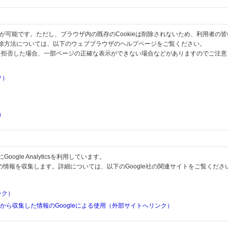
とが可能です。ただし、ブラウザ内の既存のCookieは削除されないため、利用者の
除方法については、以下のウェブブラウザのヘルプページをご覧ください。
の受信を拒否した場合、一部ページの正確な表示ができない場合などがありますのでご注
ク）
）
）
）
gle Analyticsを利用しています。
用して利用者の情報を収集します。詳細については、以下のGoogle社の関連サイトをご覧くださ
リンク）
リから収集した情報のGoogleによる使用（外部サイトへリンク）