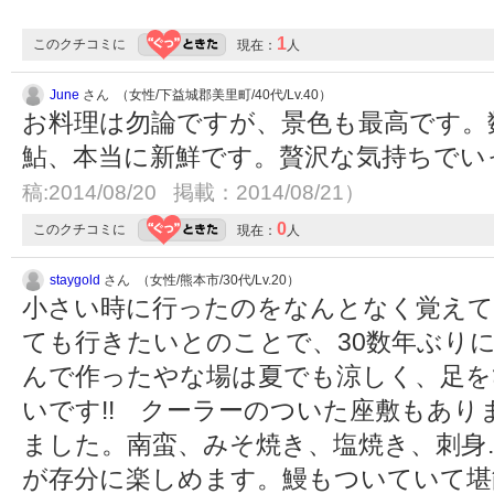
1
このクチコミに
現在：
人
June
さん （女性/下益城郡美里町/40代/Lv.40）
お料理は勿論ですが、景色も最高です。
鮎、本当に新鮮です。贅沢な気持ちで
稿:2014/08/20 掲載：2014/08/21）
0
このクチコミに
現在：
人
staygold
さん （女性/熊本市/30代/Lv.20）
小さい時に行ったのをなんとなく覚えて
ても行きたいとのことで、30数年ぶり
んで作ったやな場は夏でも涼しく、足を
いです!! クーラーのついた座敷もあ
ました。南蛮、みそ焼き、塩焼き、刺身
が存分に楽しめます。鰻もついていて堪能