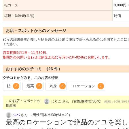
松コース
3,800
塩焼・味噌焼(単品)
時価
お店・スポットからのメッセージ
代々の細川藩主が愛した鮎を川の上に建つ施設で食べられるのは全国でもここに
ください。
営業期間6月1日～11月30日。
期間外のお問い合わせは割烹よねむら096-234-0246にお願いします。
おすすめのクチコミ （
26
件）
クチコミからみる、このお店の特長
鮎
最高
刺身
ロケーション
7
3
3
2
このお店・スポットの
じろこ さん （女性/熊本市/30代）
(投稿：2008/10/1
推薦者
シバ
さん （男性/熊本市/30代/Lv.49）
最高のロケーションで絶品のアユを楽し