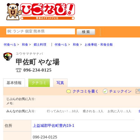
何食べる
和食
郷土料理
何食べる
和食
お食事処・和食全般
コウサマチヤナバ
甲佐町 やな場
096-234-0125
基本情報
クチコミ
写真
クチコミを書く
チェックイン
じぶんのお気に入り:
メモ:
みんなのお気に入り:
行ってみたい！…
10人
癒される…
1人
お気に入り…
1人
住所
上益城郡甲佐町豊内19-1
096-234-0125