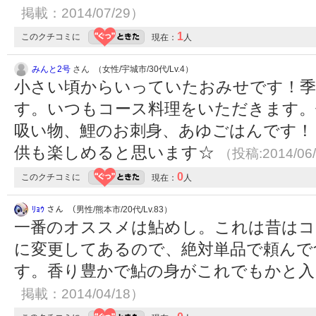
掲載：2014/07/29）
1
このクチコミに
現在：
人
みんと2号
さん （女性/宇城市/30代/Lv.4）
小さい頃からいっていたおみせです！季
す。いつもコース料理をいただきます。
吸い物、鯉のお刺身、あゆごはんです！
供も楽しめると思います☆
（投稿:2014/06
0
このクチコミに
現在：
人
ﾘｮｳ
さん （男性/熊本市/20代/Lv.83）
一番のオススメは鮎めし。これは昔はコ
に変更してあるので、絶対単品で頼んで
す。香り豊かで鮎の身がこれでもかと
掲載：2014/04/18）