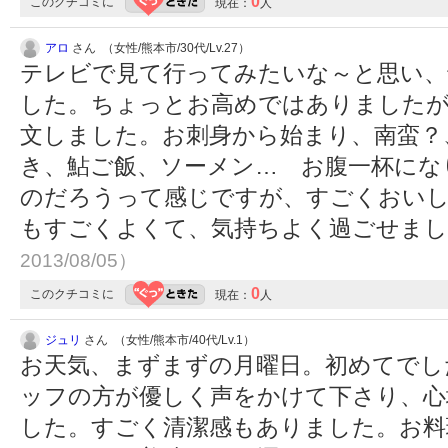
0
このクチコミに
現在：
人
アロ
さん （女性/熊本市/30代/Lv.27）
テレビで見て行ってみたいな～と思い、
した。ちょっとお高めではありました
文しました。お刺身から始まり、南蛮？
き、鮎ご飯、ソーメン… お腹一杯にな
のだろうって感じですが、すごくおいし
もすごくよくて、気持ちよく過ごせま
2013/08/05）
0
このクチコミに
現在：
人
ジュリ
さん （女性/熊本市/40代/Lv.1）
お天気、まずまずの月曜日。初めてでし
ッフの方が優しく声をかけて下さり、心
した。すごく清潔感もありました。お料