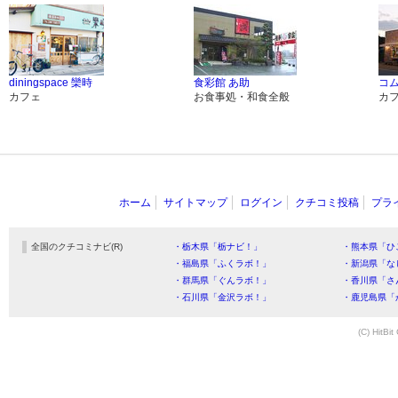
diningspace 欒時
食彩館 あ助
コ
カフェ
お食事処・和食全般
カ
ホーム
サイトマップ
ログイン
クチコミ投稿
プラ
全国のクチコミナビ(R)
・栃木県「栃ナビ！」
・熊本県「ひ
・福島県「ふくラボ！」
・新潟県「な
・群馬県「ぐんラボ！」
・香川県「さ
・石川県「金沢ラボ！」
・鹿児島県「
(C) HitBit