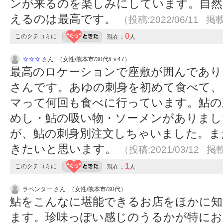
ンが来るのを楽しみにしています。自然
えるのは最高です。
（投稿:2022/06/11 掲載
0
このクチコミに
現在：
人
☆☆☆
さん （女性/熊本市/30代/Lv.47）
最高のロケーションで座敷が囲んであり
さんです。あゆの刺身を初めて食べて、
マって何回も食べに行っています。鮎の
めし・鮎の吸い物・ソーメンがありまし
が、鮎の刺身別注文しちゃいました。ま
きたいと思います。
（投稿:2021/03/12 掲載
1
このクチコミに
現在：
人
ラベンター さん （女性/熊本市/30代）
鮎をこんなに堪能できるお店をほかに知
ます。珍味っぽい感じのうるかが特に