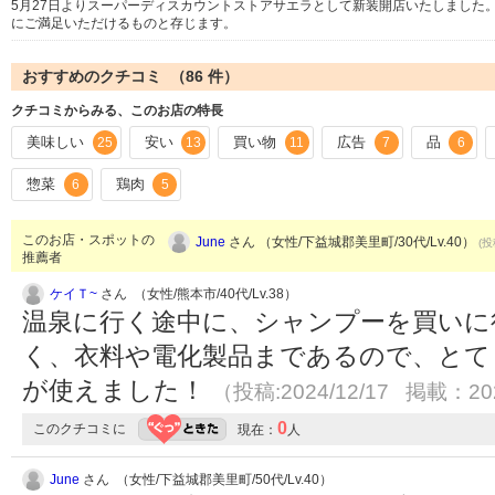
5月27日よりスーパーディスカウントストアサエラとして新装開店いたしました
にご満足いただけるものと存じます。
おすすめのクチコミ （
86
件）
クチコミからみる、このお店の特長
美味しい
安い
買い物
広告
品
25
13
11
7
6
惣菜
鶏肉
6
5
このお店・スポットの
June
さん （女性/下益城郡美里町/30代/Lv.40）
(投
推薦者
ケイＴ~
さん （女性/熊本市/40代/Lv.38）
温泉に行く途中に、シャンプーを買いに
く、衣料や電化製品まであるので、とて
が使えました！
（投稿:2024/12/17 掲載：202
0
このクチコミに
現在：
人
June
さん （女性/下益城郡美里町/50代/Lv.40）