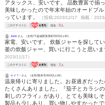
アタックス、安いです。 品数豊富で揃っ
美味しかったので年末年始のオードブル
っています。
（投稿:2023/12/17 掲載：2023/
0
このクチコミに
現在：
人
June
さん （女性/下益城郡美里町/50代/Lv.40）
家電、安いです。 炊飯ジャーを探していま
釜の炊飯ジャー、買いに行こうと思い
2023/11/17）
1
このクチコミに
現在：
人
ケイＴ~
さん （女性/熊本市/40代/Lv.38）
温泉帰りに寄りました。お昼過ぎだった
たくさんありました。『茄子とカラシの
刺しのフライ』があり、とても美味しそ
製品も少しあり、買い物しやすかった