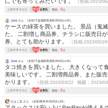
にでも寄ってみたいです。
（投稿:2023/06
0
このクチコミに
現在：
人
June
さん （女性/下益城郡美里町/40代/Lv.40）
ケースの緑茶を買いました。 景品（鬼
た。 二割増し商品券、チラシに販売日が
券、とても助かります。
（投稿:2023/05/2
0
このクチコミに
現在：
人
June
さん （女性/下益城郡美里町/40代/Lv.40）
タコ焼きを買いました。 大きくなって
美味しいです。 二割増商品券、また販売
かります。
（投稿:2023/03/22 掲載：2023/03
0
このクチコミに
現在：
人
ひよこ豆
さん （女性/熊本市/30代/Lv.56）
アタックスは安い上にPayPayが使え