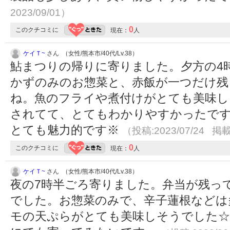
2023/09/01）
0
このクチコミに
現在：
人
ケイＴ~
さん （女性/熊本市/40代/Lv.38）
鮎まつりの帰りに寄りました。夕方の4
かずのみのお惣菜と、赤飯が一つだけ残
ね。魚のフライや煮付けがとても美味し
されてて、とてもわかりやすかったです
とても魅力的です※
（投稿:2023/07/24 掲載
0
このクチコミに
現在：
人
ケイＴ~
さん （女性/熊本市/40代/Lv.38）
夜の7時半ごろ寄りました。弁当が残っ
でした。お惣菜のみで、辛子蓮根などは
モの天ぷらがとても美味しそうでした☆