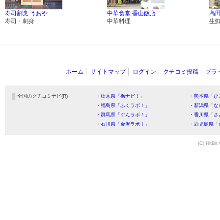
寿司割烹 うおや
中華食堂 香山飯店
高
寿司・刺身
中華料理
生
ホーム
サイトマップ
ログイン
クチコミ投稿
プラ
全国のクチコミナビ(R)
・栃木県「栃ナビ！」
・熊本県「ひ
・福島県「ふくラボ！」
・新潟県「な
・群馬県「ぐんラボ！」
・香川県「さ
・石川県「金沢ラボ！」
・鹿児島県「
(C) HitBit