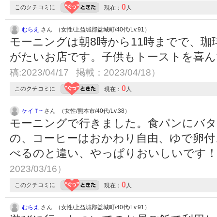
0
このクチコミに
現在：
人
むらえ
さん （女性/上益城郡益城町/40代/Lv.91）
モーニングは朝8時から11時までで、
がたいお店です。子供もトーストを喜
稿:2023/04/17 掲載：2023/04/18）
0
このクチコミに
現在：
人
ケイＴ~
さん （女性/熊本市/40代/Lv.38）
モーニングで行きました。食パンにバ
の、コーヒーはおかわり自由、ゆで卵付
べるのと違い、やっぱりおいしいです
2023/03/16）
0
このクチコミに
現在：
人
むらえ
さん （女性/上益城郡益城町/40代/Lv.91）