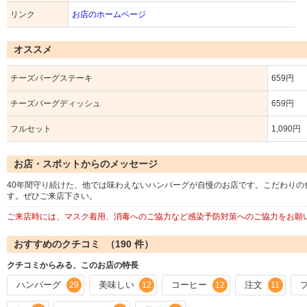
リンク
お店のホームページ
オススメ
チーズバーグステーキ
659円
チーズバーグディッシュ
659円
フルセット
1,090円
お店・スポットからのメッセージ
40年間守り続けた、他では味わえないハンバーグが自慢のお店です。こだわり
す。ぜひご来店下さい。
ご来店時には、マスク着用、消毒へのご協力など感染予防対策へのご協力をお願
おすすめのクチコミ （
190
件）
クチコミからみる、このお店の特長
ハンバーグ
美味しい
コーヒー
注文
29
12
12
11