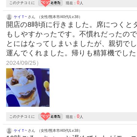
0
このクチコミに
現在：
人
ケイＴ~
さん （女性/熊本市/40代/Lv.38）
開店の8時頃に行きました。席につくと
もしやすかったです。不慣れだったの
とにはなってしまいましたが、親切でし
運んでくれました。帰りも精算機でし
2024/09/25）
0
このクチコミに
現在：
人
ケイＴ~
さん （女性/熊本市/40代/Lv.38）