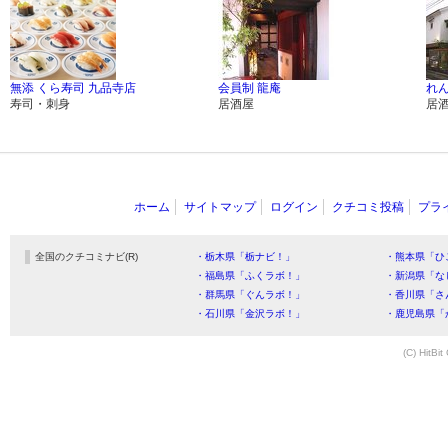
無添 くら寿司 九品寺店
会員制 龍庵
れ
寿司・刺身
居酒屋
居
ホーム
サイトマップ
ログイン
クチコミ投稿
プラ
全国のクチコミナビ(R)
・栃木県「栃ナビ！」
・熊本県「ひ
・福島県「ふくラボ！」
・新潟県「な
・群馬県「ぐんラボ！」
・香川県「さ
・石川県「金沢ラボ！」
・鹿児島県「
(C) HitBit