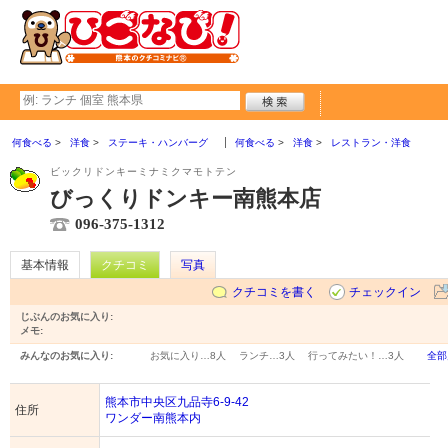
何食べる
洋食
ステーキ・ハンバーグ
何食べる
洋食
レストラン・洋食
ビックリドンキーミナミクマモトテン
びっくりドンキー南熊本店
096-375-1312
基本情報
クチコミ
写真
クチコミを書く
チェックイン
じぶんのお気に入り:
メモ:
みんなのお気に入り:
お気に入り…
8人
ランチ…
3人
行ってみたい！…
3人
全部
熊本市中央区九品寺6-9-42
住所
ワンダー南熊本内