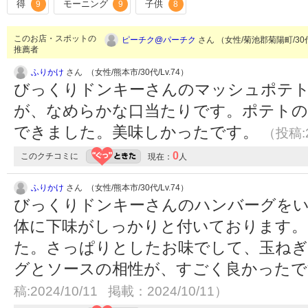
得
モーニング
子供
9
9
8
このお店・スポットの
ピーチク@パーチク
さん （女性/菊池郡菊陽町/30代/
推薦者
ふりかけ
さん （女性/熊本市/30代/Lv.74）
びっくりドンキーさんのマッシュポテ
が、なめらかな口当たりです。ポテトの
できました。美味しかったです。
（投稿:2
0
このクチコミに
現在：
人
ふりかけ
さん （女性/熊本市/30代/Lv.74）
びっくりドンキーさんのハンバーグを
体に下味がしっかりと付いております。
た。さっぱりとしたお味でして、玉ねぎ
グとソースの相性が、すごく良かった
稿:2024/10/11 掲載：2024/10/11）