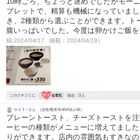
10時ごろ、ちょっと遅めでしたがモー
ブレットで、精算も機械になっていまし
き、2種類から選ぶことができます。ト
腹いっぱいでした。今度は卵かけご飯
稿:2024/04/17 掲載：2024/04/19）
0
このクチコミに
現在：
人
ケイＴ~
さん （女性/熊本市/40代/Lv.38）
プレーントースト、チーズトーストを注
ーヒーの種類がメニューに増えてました
りができます。店内の雰囲気もすきなの