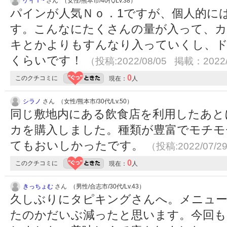
ケイＴ~
さん （女性/熊本市/40代/Lv.38）
パインが人気Ｎｏ．1ですが、個人的に
す。こんなにたくさんの量が入って、カ
キとかよりもすんなり入っていくし、
くらいです！
（投稿:2022/08/05 掲載：2022/
0
このクチコミに
現在：
人
シラノ
さん （女性/熊本市/30代/Lv.50）
同じ敷地内にある飲食店を利用したあと
カを購入しました。種類が豊富でモチモ
てもおいしかったです。
（投稿:2022/07/2
0
このクチコミに
現在：
人
きっちょむ
さん （男性/合志市/30代/Lv.43）
久しぶりにタピキングさんへ。メニュー
たのかだいぶ減ったと思います。今回も