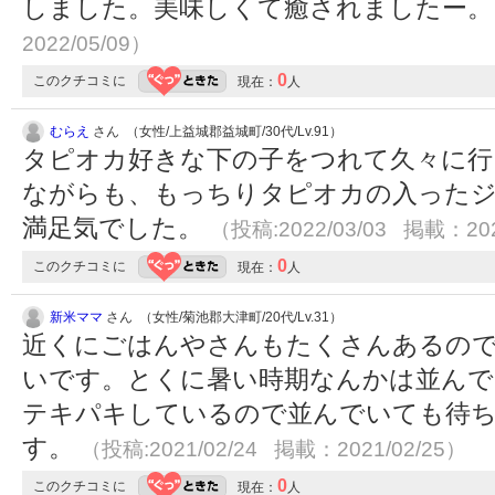
しました。美味しくて癒されましたー
2022/05/09）
0
このクチコミに
現在：
人
むらえ
さん （女性/上益城郡益城町/30代/Lv.91）
タピオカ好きな下の子をつれて久々に行
ながらも、もっちりタピオカの入ったジ
満足気でした。
（投稿:2022/03/03 掲載：202
0
このクチコミに
現在：
人
新米ママ
さん （女性/菊池郡大津町/20代/Lv.31）
近くにごはんやさんもたくさんあるの
いです。とくに暑い時期なんかは並んで
テキパキしているので並んでいても待
す。
（投稿:2021/02/24 掲載：2021/02/25）
0
このクチコミに
現在：
人