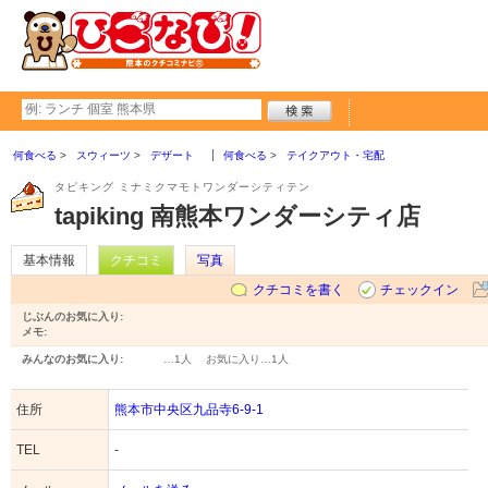
何食べる
スウィーツ
デザート
何食べる
テイクアウト・宅配
タピキング ミナミクマモトワンダーシティテン
tapiking 南熊本ワンダーシティ店
基本情報
クチコミ
写真
クチコミを書く
チェックイン
じぶんのお気に入り:
メモ:
みんなのお気に入り:
…
1人
お気に入り…
1人
住所
熊本市中央区九品寺6-9-1
TEL
-