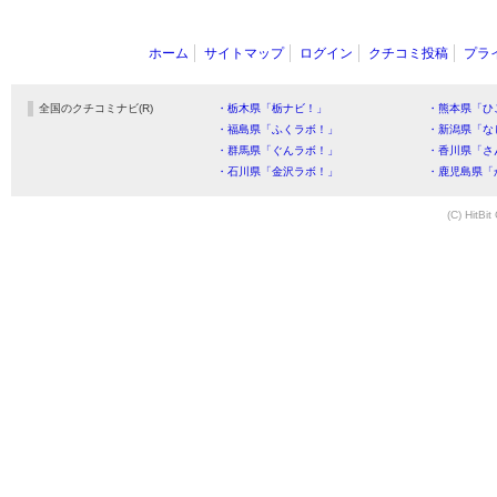
ホーム
サイトマップ
ログイン
クチコミ投稿
プラ
全国のクチコミナビ(R)
・栃木県「栃ナビ！」
・熊本県「ひ
・福島県「ふくラボ！」
・新潟県「な
・群馬県「ぐんラボ！」
・香川県「さ
・石川県「金沢ラボ！」
・鹿児島県「
(C) HitBit