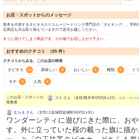
お店・スポットからのメッセージ
熊本を代表するタピオカ入りスムージードリンク専門店の「タピキング」。常時
定商品も沢山取り揃えていますので是非お越しください。
すぐに溶けてしまう商品です。その場でお召し上がり下さい。
おすすめのクチコミ （
55
件）
クチコミからみる、このお店の特長
タピオカ
美味しい
おいしい
種類
ド
19
9
5
5
モチ
人気
4
4
このお店・スポットの
コト
さん （女性/熊本市/20代/Lv.23）
(投稿：2014/0
推薦者
むらえ
さん （女性/上益城郡益城町/40代/Lv.91）
ワンダーシティに遊びにきた際に、お
す。外に立っていた桜の載った旗に描か