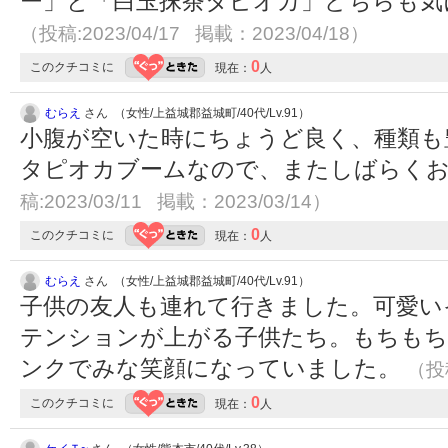
ー」と「白玉抹茶タピオカ」どちらも気
（投稿:2023/04/17 掲載：2023/04/18）
0
このクチコミに
現在：
人
むらえ
さん （女性/上益城郡益城町/40代/Lv.91）
小腹が空いた時にちょうど良く、種類も
タピオカブームなので、またしばらく
稿:2023/03/11 掲載：2023/03/14）
0
このクチコミに
現在：
人
むらえ
さん （女性/上益城郡益城町/40代/Lv.91）
子供の友人も連れて行きました。可愛い
テンションが上がる子供たち。もちも
ンクでみな笑顔になっていました。
（投稿
0
このクチコミに
現在：
人