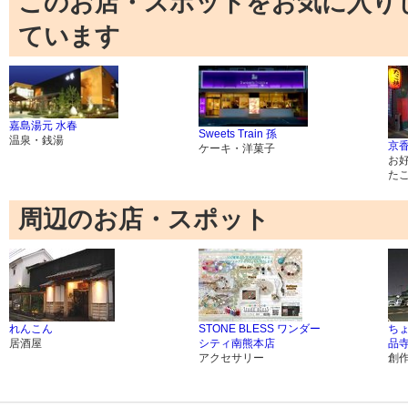
このお店・スポットをお気に入り
ています
嘉島湯元 水春
Sweets Train 孫
温泉・銭湯
京
ケーキ・洋菓子
お
た
周辺のお店・スポット
れんこん
STONE BLESS ワンダー
ちょ
居酒屋
シティ南熊本店
品
アクセサリー
創