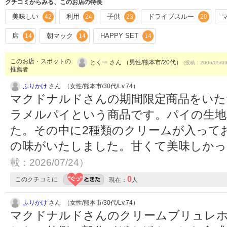
クチコミからみる、このお店の特長
美味しい
利用
子供
ドライブスルー
42
24
23
20
席
朝マック
HAPPY SET
14
14
14
このお店・スポットの
とくー さん （男性/熊本市/20代）
(投稿：2006/05/0
推薦者
ふりかけ
さん （女性/熊本市/30代/Lv.74）
マクドナルドさんの期間限定商品をいた
ラメルパイという商品です。パイの生
た。その中に2種類のクリームが入って
の味がいたしました。甘くて美味しか
載：2026/07/24）
0
このクチコミに
現在：
人
ふりかけ
さん （女性/熊本市/30代/Lv.74）
マクドナルドさんのクリームブリュレ