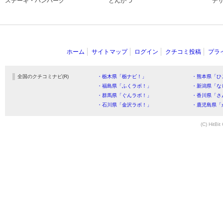
ステーキ・ハンバーグ
とんかつ
デ
ホーム
サイトマップ
ログイン
クチコミ投稿
プラ
全国のクチコミナビ(R)
・栃木県「栃ナビ！」
・熊本県「ひ
・福島県「ふくラボ！」
・新潟県「な
・群馬県「ぐんラボ！」
・香川県「さ
・石川県「金沢ラボ！」
・鹿児島県「
(C) HitBit