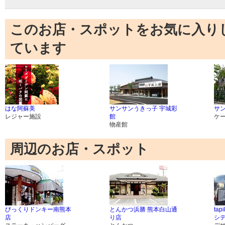
このお店・スポットをお気に入り
ています
はな阿蘇美
サンサンうきっ子 宇城彩
サ
レジャー施設
館
ケ
物産館
周辺のお店・スポット
びっくりドンキー南熊本
とんかつ浜勝 熊本白山通
ta
店
り店
シ