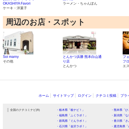
OKASHIYA Favori
ラーメン・ちゃんぽん
ケーキ・洋菓子
周辺のお店・スポット
Soi marny
とんかつ浜勝 熊本白山通
フ
その他
り店
フ
とんかつ
エ
ホーム
サイトマップ
ログイン
クチコミ投稿
プラ
全国のクチコミナビ(R)
・栃木県「栃ナビ！」
・熊本県「ひ
・福島県「ふくラボ！」
・新潟県「な
・群馬県「ぐんラボ！」
・香川県「さ
・石川県「金沢ラボ！」
・鹿児島県「