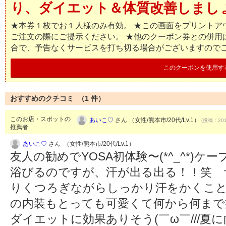
り、ダイエット＆体質改善しましょ(*
★本券１枚でお１人様のみ有効。 ★この画面をプリントア
ご注文の際にご提示ください。 ★他のクーポン券との併用
合で、予告なくサービスを打ち切る場合がございますので
このクーポンを使用す
おすすめのクチコミ （
1
件）
このお店・スポットの
あいこ♡
さん （女性/熊本市/20代/Lv.1）
(投稿：201
推薦者
あいこ♡
さん （女性/熊本市/20代/Lv.1）
友人の勧めでYOSA初体験〜(*^_^*)
浴びるのですが、汗が出る出る！！笑 
りくつろぎながらしっかり汗をかくこ
の内装もとっても可愛くて何から何まで癒さ
ダイエットに効果ありそう(￣ω￣///