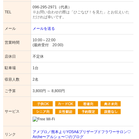
096-295-2971（代表）
TEL
※お問い合わせの際は「ひごなび！を見た」とお伝えいた
だければ幸いです。
メール
メールを送る
10:00～22:00
営業時間
(最終受付 20:00)
店休日
不定休
駐車場
1台
収容人数
2名
ご予算
3,800円 ～ 8,800円
サービス
アメブロ／熊本よりYOSA&プリザーブドフラワーサロン♡
リンク
Arche〜アルシェ〜♡のブログ