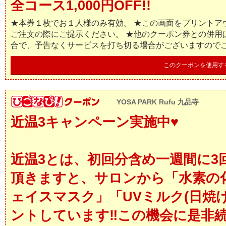
全コース1,000円OFF!!
★本券１枚でお１人様のみ有効。 ★この画面をプリントア
ご注文の際にご提示ください。 ★他のクーポン券との併用
合で、予告なくサービスを打ち切る場合がございますので
このクーポンを使用す
YOSA PARK Rufu 九品寺
近温3キャンペーン実施中♥︎
近温3とは、初回分含め一週間に3回
頂きますと、サロンから「水素の化
ェイスマスク」「UVミルク(日焼
ントしています‼︎この機会に是非続