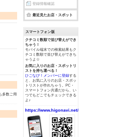
登録情報確認
最近見たお店・スポット
スマートフォン版
クチコミ数順で並び替えができ
ちゃう！
モバイル端末での検索結果もク
チコミ数順で並び替えができち
ゃうよ☆
お気に入りのお店・スポットリ
ストを持ち運べる！
ひごなび！メンバーに登録
する
と、お気に入りのお店・スポッ
トリストが作れちゃう。PC・
スマートフォン共通だから、い
も多数ご用
つでもどこでもチェックできる
よ♪
https://www.higonavi.net/