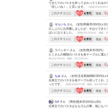
できたてのパスタを持ってまわってくれるので
「珍しいね！」と言います。
（投稿:2019/04/0
0
このクチコミに
現在：
そらいち
さん （女性/阿蘇市/30代/Lv.10
久しぶりにお邪魔しましたが、やはりできた
ぱいになりました。
（投稿:2017/03/31 掲載：20
0
このクチコミに
現在：
ラベンター さん （女性/熊本市/30代）
たくさんの種類のパスタを各テーブルに運ん
稿:2017/01/02 掲載：2017/01/03）
0
このクチコミに
現在：
ちみ
さん （女性/玉名郡南関町/30代/Lv.
出来立てのパスタを各テーブル回ってくれ、
ったです。
（投稿:2016/07/28 掲載：2016/07/2
0
このクチコミに
現在：
ﾘｮｳ
さん （男性/熊本市/20代/Lv.83）
出来立てのパスタはもちろんの事、他にもバ