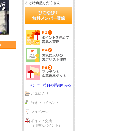
ると特典盛りだくさん！
ひごなび！
無料メンバー登録
る
[→メンバー特典の詳細をみる]
お気に入り
行きたいイベント
マイページ
ポイント交換
（現在 0ポイント）