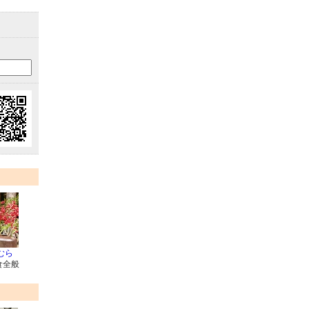
むら
食全般