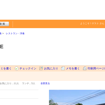
ようこそ！
ゲスト
さん
食
レストラン・洋食
E
コミを書く
チェックイン
お気に入り
メモを書く
印刷用ページ
お気に入り…
11人
ランチ…
5人
全部見る