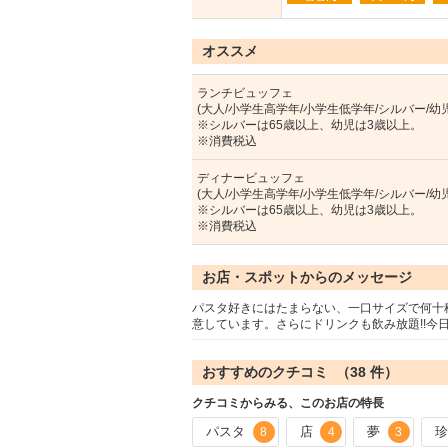
オススメ
ランチビュッフェ
(大人/小学生高学年/小学生低学年/シルバー/幼児
※シルバーは65歳以上、幼児は3歳以上。
※消費税込
ディナービュッフェ
(大人/小学生高学年/小学生低学年/シルバー/幼児
※シルバーは65歳以上、幼児は3歳以上。
※消費税込
お店・スポットからのメッセージ
パスタ好きにはたまらない、一口サイズで何十種
意しています。さらにドリンクも飲み放題!!今
おすすめのクチコミ （
38
件）
クチコミからみる、このお店の特長
パスタ
店
夢
8
4
3