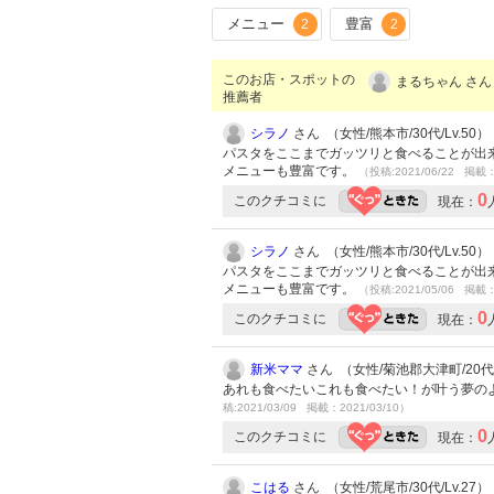
メニュー
豊富
2
2
このお店・スポットの
まるちゃん さん
推薦者
シラノ
さん （女性/熊本市/30代/Lv.50）
パスタをここまでガッツリと食べることが出
メニューも豊富です。
（投稿:2021/06/22 掲載：
0
このクチコミに
現在：
シラノ
さん （女性/熊本市/30代/Lv.50）
パスタをここまでガッツリと食べることが出
メニューも豊富です。
（投稿:2021/05/06 掲載：
0
このクチコミに
現在：
新米ママ
さん （女性/菊池郡大津町/20代/L
あれも食べたいこれも食べたい！が叶う夢のよ
稿:2021/03/09 掲載：2021/03/10）
0
このクチコミに
現在：
こはる
さん （女性/荒尾市/30代/Lv.27）