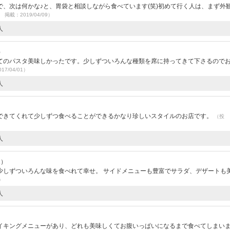
、次は何かな♪と、胃袋と相談しながら食べています(笑)初めて行く人は、まず外
7 掲載：2019/04/09）
人
）
てのパスタ美味しかったです。少しずついろんな種類を席に持ってきて下さるので
17/04/01）
人
できてくれて少しずつ食べることができるかなり珍しいスタイルのお店です。
（投
人
1）
少しずついろんな味を食べれて幸せ。 サイドメニューも豊富でサラダ、デザートも
9）
人
イキングメニューがあり、どれも美味しくてお腹いっぱいになるまで食べてしまい