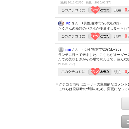
（投稿:2016/02/26 掲載：2016/02/27）
0
このクチコミに
現在：
ﾘｮｳ
さん （男性/熊本市/20代/Lv.83）
たくさんの種類のパスタが少量ずつ食べられ
0
このクチコミに
現在：
riiiii
さん （女性/熊本市/20代/Lv.35）
ランチに行って来ました。こちらがオーダー
たての美味しさがその場で味わえて、色んな味
2015/03/17）
0
このクチコミに
現在：
※クチコミ情報はユーザーの主観的なコメント
これらは投稿時の情報のため、変更になって