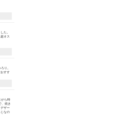
ました。
に超オス
ぺろり。
でおすす
ながら時
で、焼き
。デザー
んじなの