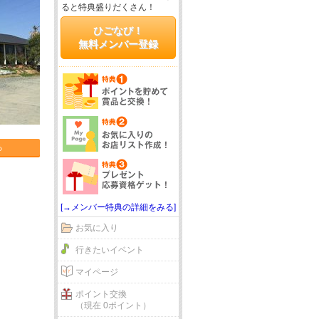
ると特典盛りだくさん！
ひごなび！
無料メンバー登録
る
[→メンバー特典の詳細をみる]
お気に入り
行きたいイベント
マイページ
ポイント交換
（現在 0ポイント）