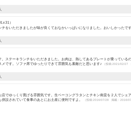
人
v.31）
ンチをいただきましたが味が良くておなかいっぱいになりました。おいしかったで
人
す。ステーキランチをいただきました。お肉は、熱してあるプレートが乗っている
スメです。ソファ席でゆったりできて雰囲気も素敵だと思います♪
（投稿:2021/02/2
人
）
お店でゆっくり寛げる雰囲気です。生ベーコングラタンとチキン南蛮を２人でシェ
も併設されていて食事のあとにお土産に便利ですよ。
（投稿:2016/07/28 掲載：2016/0