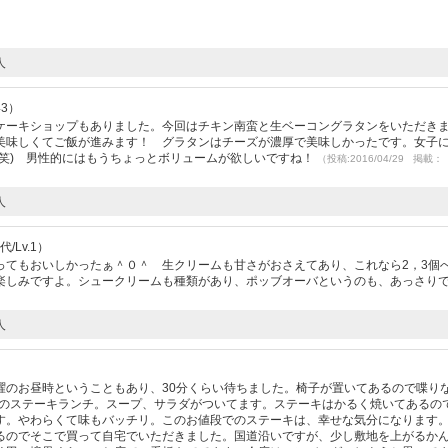
人
43）
ケーキショップもありました。今回はチキン南蛮と生ベーコングラタンをいただき
美味しくてご飯が進みます！ グラタンはチーズが濃厚で美味しかったです。女子
(笑) 男性的にはもうちょっとボリュームが欲しいですね！
（投稿:2016/04/29 掲載：
人
/Lv.1）
とってもおいしかったぁ＾０＾ 生クリームも甘さがおさえてあり、これなら2，3個
楽しみですよ。シュークリームも種類があり、ポッブオーバというのも、あっさり
人
曜のお昼時ということもあり、30分くらい待ちました。椅子が置いてあるので喋り
円のステーキランチ。スープ、サラダがついてます。ステーキはかるく焼いてあるの
す。やわらくて味もバッチリ。このお値段でのステーキは、幸せな気分になります
るのでそこで買って自宅でいただきました。国道沿いですが、少し敷地を上がるか