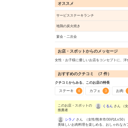
オススメ
サービスステーキランチ
地鶏の炭火焼き
宴会・二次会
お店・スポットからのメッセージ
女性・お子様に優しいお店をコンセプトに、洋
おすすめのクチコミ （
7
件）
クチコミからみる、このお店の特長
ステーキ
カフェ
お肉
4
3
このお店・スポットの
くるん
さん （女性
推薦者
シラノ
さん （女性/熊本市/30代/Lv.50）
美味しいお肉料理を楽しめる、おしゃれなカ