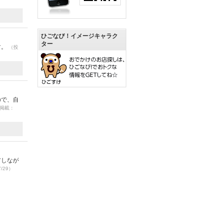
ひごなび！イメージキャラク
ター
す。
（投
ので、自
7 掲載：
アしなが
7/29）