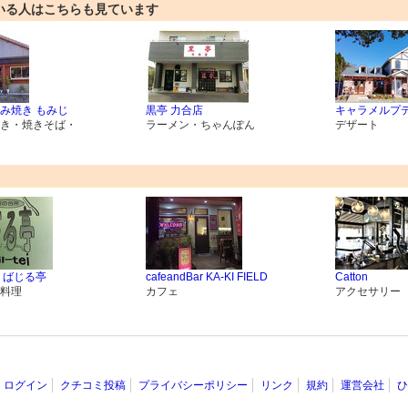
いる人はこちらも見ています
み焼き もみじ
黒亭 力合店
キャラメルプ
き・焼きそば・
ラーメン・ちゃんぽん
デザート
 ばじる亭
cafeandBar KA-KI FIELD
Catton
料理
カフェ
アクセサリー
ログイン
クチコミ投稿
プライバシーポリシー
リンク
規約
運営会社
ひ