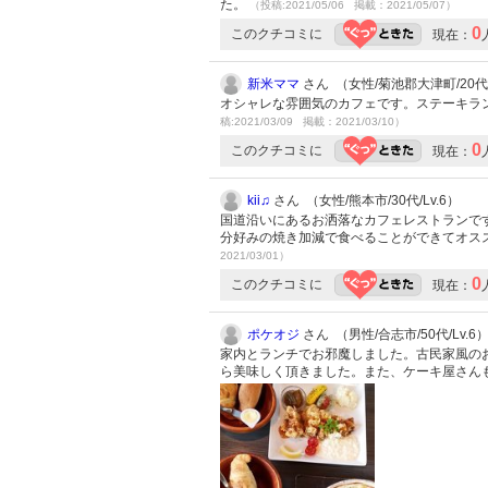
た。
（投稿:2021/05/06 掲載：2021/05/07）
0
このクチコミに
現在：
新米ママ
さん （女性/菊池郡大津町/20代/L
オシャレな雰囲気のカフェです。ステーキラ
稿:2021/03/09 掲載：2021/03/10）
0
このクチコミに
現在：
kii♫
さん （女性/熊本市/30代/Lv.6）
国道沿いにあるお洒落なカフェレストランで
分好みの焼き加減で食べることができてオス
2021/03/01）
0
このクチコミに
現在：
ポケオジ
さん （男性/合志市/50代/Lv.6
家内とランチでお邪魔しました。古民家風の
ら美味しく頂きました。また、ケーキ屋さん