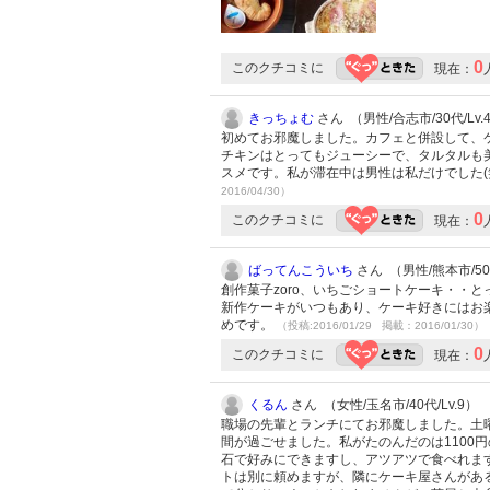
0
このクチコミに
現在：
きっちょむ
さん （男性/合志市/30代/Lv.
初めてお邪魔しました。カフェと併設して、
チキンはとってもジューシーで、タルタルも
スメです。私が滞在中は男性は私だけでした
2016/04/30）
0
このクチコミに
現在：
ばってんこういち
さん （男性/熊本市/50代
創作菓子zoro、いちごショートケーキ・・
新作ケーキがいつもあり、ケーキ好きにはお
めです。
（投稿:2016/01/29 掲載：2016/01/30）
0
このクチコミに
現在：
くるん
さん （女性/玉名市/40代/Lv.9）
職場の先輩とランチにてお邪魔しました。土
間が過ごせました。私がたのんだのは1100
石で好みにできますし、アツアツで食べれま
トは別に頼めますが、隣にケーキ屋さんがあ