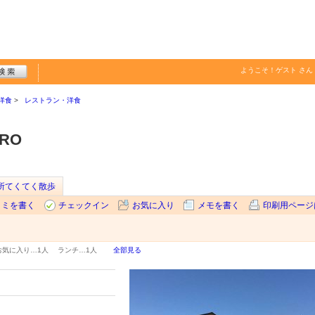
ようこそ！
ゲスト
さん
洋食
レストラン・洋食
RO
所てくてく散歩
コミを書く
チェックイン
お気に入り
メモを書く
印刷用ページ
お気に入り…
1人
ランチ…
1人
全部見る