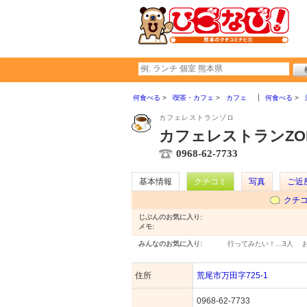
何食べる
喫茶・カフェ
カフェ
何食べる
カフェレストランゾロ
カフェレストランZO
0968-62-7733
基本情報
クチコミ
写真
ご近
クチ
じぶんのお気に入り:
メモ:
みんなのお気に入り:
行ってみたい！…
3人
住所
荒尾市万田字725-1
0968-62-7733