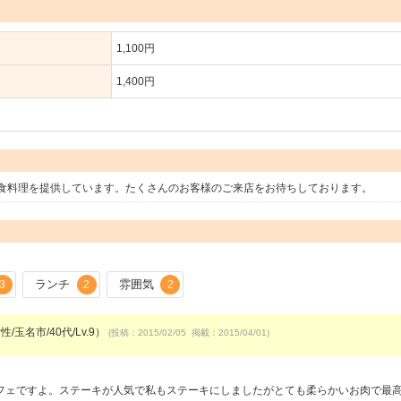
1,100円
1,400円
食料理を提供しています。たくさんのお客様のご来店をお待ちしております。
ランチ
雰囲気
3
2
2
/玉名市/40代/Lv.9）
(投稿：2015/02/05 掲載：2015/04/01)
フェですよ。ステーキが人気で私もステーキにしましたがとても柔らかいお肉で最