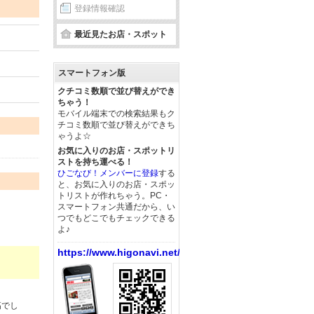
登録情報確認
最近見たお店・スポット
スマートフォン版
クチコミ数順で並び替えができ
ちゃう！
モバイル端末での検索結果もク
チコミ数順で並び替えができち
ゃうよ☆
お気に入りのお店・スポットリ
ストを持ち運べる！
ひごなび！メンバーに登録
する
と、お気に入りのお店・スポッ
トリストが作れちゃう。PC・
スマートフォン共通だから、い
つでもどこでもチェックできる
よ♪
https://www.higonavi.net/
高でし