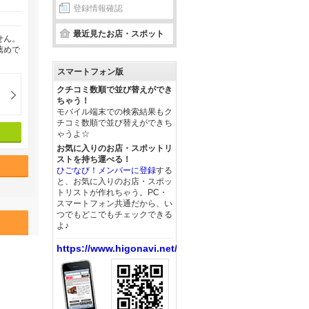
登録情報確認
最近見たお店・スポット
せん。
薦めで
スマートフォン版
クチコミ数順で並び替えができ
ちゃう！
モバイル端末での検索結果もク
チコミ数順で並び替えができち
ゃうよ☆
お気に入りのお店・スポットリ
ストを持ち運べる！
ひごなび！メンバーに登録
する
と、お気に入りのお店・スポッ
トリストが作れちゃう。PC・
スマートフォン共通だから、い
つでもどこでもチェックできる
よ♪
https://www.higonavi.net/