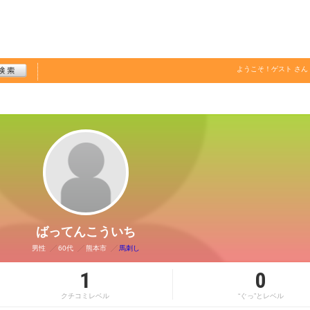
ようこそ！
ゲスト
さん
ばってんこういち
男性
60代
熊本市
馬刺し
1
0
クチコミレベル
“ぐっ”とレベル