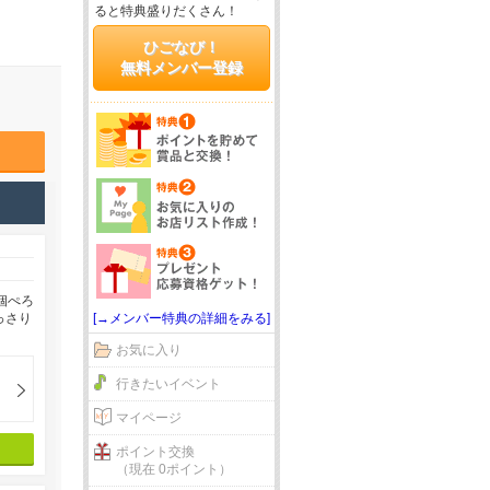
ると特典盛りだくさん！
ひごなび！
無料メンバー登録
個ぺろ
[→メンバー特典の詳細をみる]
っさり
お気に入り
行きたいイベント
マイページ
ポイント交換
（現在 0ポイント）