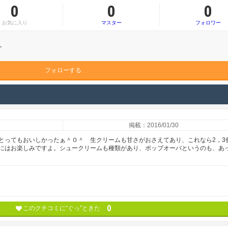
0
0
0
お気に入り
マスター
フォロワー
。
フォローする
掲載：2016/01/30
・とってもおいしかったぁ＾０＾ 生クリームも甘さがおさえてあり、これなら2，3
にはお楽しみですよ。シュークリームも種類があり、ポッブオーバというのも、あ
0
このクチコミに“ぐっ”ときた