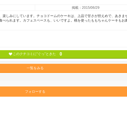
掲載：2015/06/29
、楽しみにしています。チョコドームのケーキは、上品で甘さが控えめで、あきま
食べられます。カフェスペースも、いいですよ。桃を使ったももちゃんケーキもお
0
このクチコミに“ぐっ”ときた
一覧をみる
フォローする