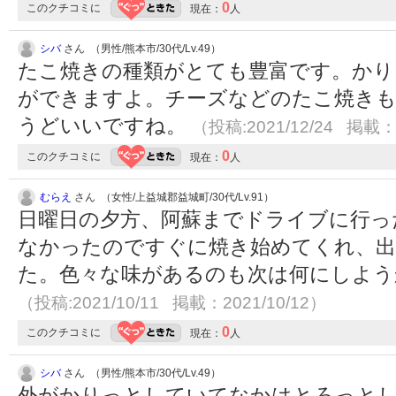
0
このクチコミに
現在：
人
シバ
さん （男性/熊本市/30代/Lv.49）
たこ焼きの種類がとても豊富です。かり
ができますよ。チーズなどのたこ焼き
うどいいですね。
（投稿:2021/12/24 掲載：2
0
このクチコミに
現在：
人
むらえ
さん （女性/上益城郡益城町/30代/Lv.91）
日曜日の夕方、阿蘇までドライブに行っ
なかったのですぐに焼き始めてくれ、出
た。色々な味があるのも次は何にしよう
（投稿:2021/10/11 掲載：2021/10/12）
0
このクチコミに
現在：
人
シバ
さん （男性/熊本市/30代/Lv.49）
外がかりっとしていてなかはとろっと