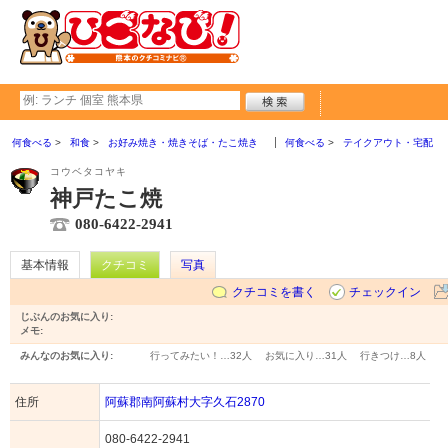
何食べる
和食
お好み焼き・焼きそば・たこ焼き
何食べる
テイクアウト・宅配
コウベタコヤキ
神戸たこ焼
080-6422-2941
基本情報
クチコミ
写真
クチコミを書く
チェックイン
じぶんのお気に入り:
メモ:
みんなのお気に入り:
行ってみたい！…
32人
お気に入り…
31人
行きつけ…
8人
住所
阿蘇郡南阿蘇村大字久石2870
080-6422-2941