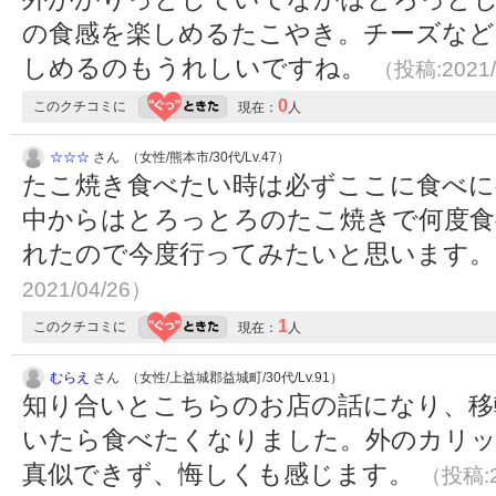
の食感を楽しめるたこやき。チーズなど
しめるのもうれしいですね。
（投稿:2021/
0
このクチコミに
現在：
人
☆☆☆
さん （女性/熊本市/30代/Lv.47）
たこ焼き食べたい時は必ずここに食べに
中からはとろっとろのたこ焼きで何度食
れたので今度行ってみたいと思います
2021/04/26）
1
このクチコミに
現在：
人
むらえ
さん （女性/上益城郡益城町/30代/Lv.91）
知り合いとこちらのお店の話になり、移
いたら食べたくなりました。外のカリ
真似できず、悔しくも感じます。
（投稿:2