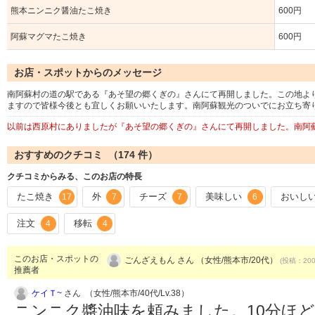
熊本ニンニク醤油たこ焼き
600円
阿蘇マグマたこ焼き
600円
お店・スポットからのメッセージ
南阿蘇村の道の駅である『あそ望の郷くぎの』さんにて再開しました。この地よ
ますので皆様今後とも宜しくお願いいたします。南阿蘇観光のついでにお立ち寄
以前は西原村にありましたが『あそ望の郷くぎの』さんにて再開しました。南阿
おすすめのクチコミ （
174
件）
クチコミからみる、このお店の特長
たこ焼き
外
チーズ
美味しい
おいし
17
7
7
6
注文
移転
4
4
このお店・スポットの
ごんざえもん さん （女性/熊本市/20代）
(投稿：2006
推薦者
ケイＴ~
さん （女性/熊本市/40代/Lv.38）
ニンニク醬油味を頼みました。10分ほ