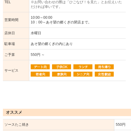
TEL
※お問い合わせの際は「ひごなび！を見た」とお伝えいた
だければ幸いです。
10:00～00:00
営業時間
10：00～あそ望の郷くぎの閉店まで。
店休日
水曜日
駐車場
あそ望の郷くぎの内にあり
ご予算
550円 ～
サービス
オススメ
ソースたこ焼き
550円