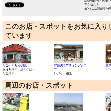
読取機能付きのモバ
アクセス！
便利に店舗情報を持
このお店・スポットをお気に入り
ています
たこやき丸 小川店
球磨川ラフティングクラ
風
お好み焼き・焼きそば・
ブ
パ
たこ焼き
レジャー施設
周辺のお店・スポット