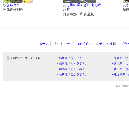
ちきゅうや
あそ望の郷くぎの あじわ
あ
洋風創作料理
い館
焼
お食事処・和食全般
ホーム
サイトマップ
ログイン
クチコミ投稿
プラ
全国のクチコミナビ(R)
・栃木県「栃ナビ！」
・熊本県「ひ
・福島県「ふくラボ！」
・新潟県「な
・群馬県「ぐんラボ！」
・香川県「さ
・石川県「金沢ラボ！」
・鹿児島県「
(C) HitBit