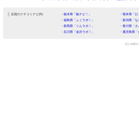
全国のクチコミナビ(R)
・栃木県「栃ナビ！」
・熊本県「ひ
・福島県「ふくラボ！」
・新潟県「な
・群馬県「ぐんラボ！」
・香川県「さ
・石川県「金沢ラボ！」
・鹿児島県「
(C) HitBit