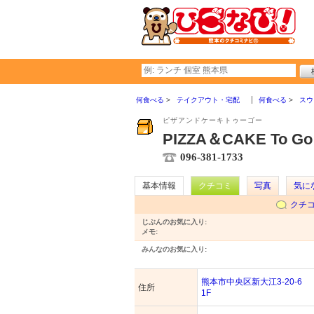
何食べる
テイクアウト・宅配
何食べる
スウ
ピザアンドケーキトゥーゴー
PIZZA＆CAKE To Go
096-381-1733
基本情報
クチコミ
写真
気に
クチ
じぶんのお気に入り:
メモ:
みんなのお気に入り:
熊本市中央区新大江3-20-6
住所
1F