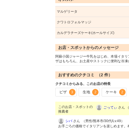
マルゲリータ
クワトロフォルマッジ
カルデラチーズケーキ(ホールサイズ)
お店・スポットからのメッセージ
阿蘇小国ジャージー牛乳をはじめ、本場イタリ
ザはもちろん、お土産やストックに便利な冷凍
おすすめのクチコミ （
2
件）
クチコミからみる、このお店の特長
ピザ
生地
ケーキ
3
2
2
このお店・スポットの
ごってぃ
さん （
推薦者
シバ
さん （男性/熊本市/30代/Lv.49）
お手ごろの価格でイタリアンを楽しめます。