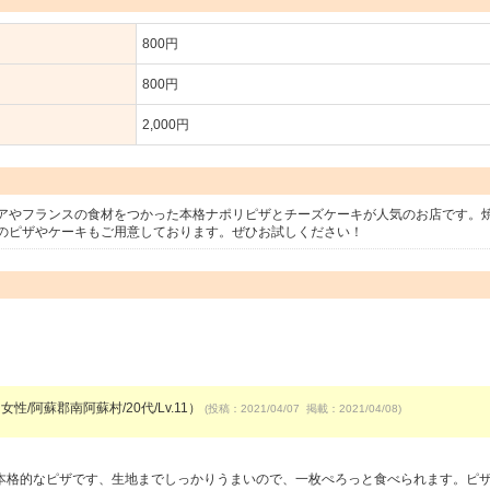
800円
800円
2,000円
アやフランスの食材をつかった本格ナポリピザとチーズケーキが人気のお店です。
のピザやケーキもご用意しております。ぜひお試しください！
女性/阿蘇郡南阿蘇村/20代/Lv.11）
(投稿：2021/04/07 掲載：2021/04/08)
本格的なピザです、生地までしっかりうまいので、一枚ぺろっと食べられます。ピ