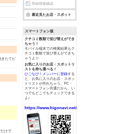
登録情報確認
最近見たお店・スポット
スマートフォン版
クチコミ数順で並び替えができ
ちゃう！
モバイル端末での検索結果もク
チコミ数順で並び替えができち
ゃうよ☆
焼きたてピ
お気に入りのお店・スポットリ
ストを持ち運べる！
ひごなび！メンバーに登録
する
と、お気に入りのお店・スポッ
トリストが作れちゃう。PC・
スマートフォン共通だから、い
つでもどこでもチェックできる
よ♪
https://www.higonavi.net/
ザだけで