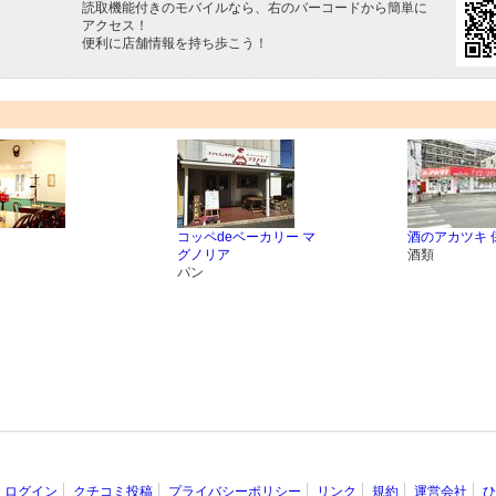
読取機能付きのモバイルなら、右のバーコードから簡単に
アクセス！
便利に店舗情報を持ち歩こう！
コッペdeベーカリー マ
酒のアカツキ 
グノリア
酒類
パン
ログイン
クチコミ投稿
プライバシーポリシー
リンク
規約
運営会社
ひ