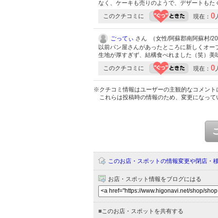
なく、ケーキも売りのようで、デザートもた
0
このクチコミに
現在：
ごってぃ
さん （女性/阿蘇郡南阿蘇村/20代
以前パン屋さんがあったところに新しくオー
生地が厚すぎず、結構食べれました（笑）美味
0
このクチコミに
現在：
※クチコミ情報はユーザーの主観的なコメント
これらは投稿時の情報のため、変更になって
このお店・スポットの情報変更や閉店・
お店・スポット情報をブログにはる
■
このお店・スポットを共有する