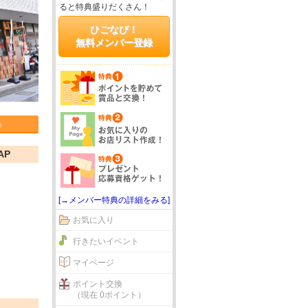
ると特典盛りだくさん！
ひごなび！
無料メンバー登録
る
AP
[→メンバー特典の詳細をみる]
お気に入り
行きたいイベント
マイページ
ポイント交換
（現在 0ポイント）