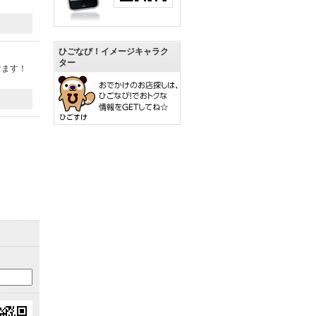
ひごなび！イメージキャラク
ター
けます！
）