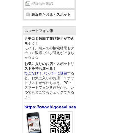
登録情報確認
最近見たお店・スポット
スマートフォン版
クチコミ数順で並び替えができ
ちゃう！
モバイル端末での検索結果もク
チコミ数順で並び替えができち
ゃうよ☆
お気に入りのお店・スポットリ
ストを持ち運べる！
ひごなび！メンバーに登録
する
と、お気に入りのお店・スポッ
トリストが作れちゃう。PC・
スマートフォン共通だから、い
つでもどこでもチェックできる
よ♪
https://www.higonavi.net/