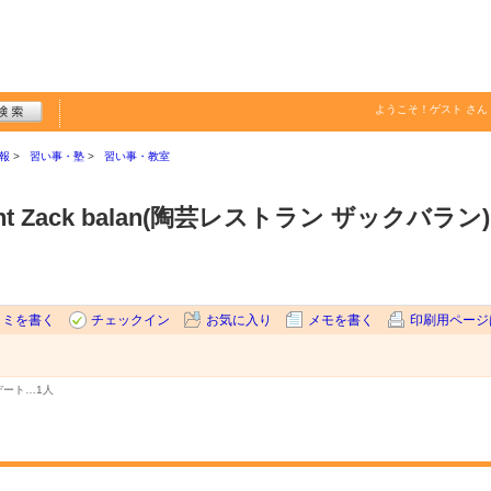
ようこそ！
ゲスト
さん
報
習い事・塾
習い事・教室
taurant Zack balan(陶芸レストラン ザックバラン)
コミを書く
チェックイン
お気に入り
メモを書く
印刷用ページ
デート…
1人