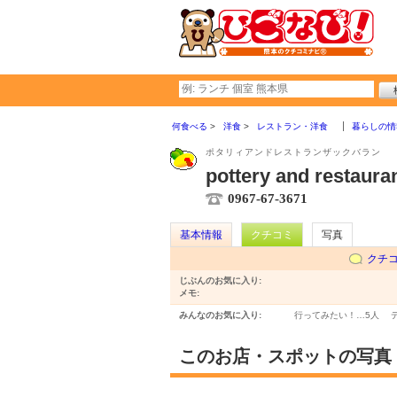
何食べる
洋食
レストラン・洋食
暮らしの情
ポタリィアンドレストランザックバラン
pottery and res
0967-67-3671
基本情報
クチコミ
写真
クチ
じぶんのお気に入り:
メモ:
みんなのお気に入り:
行ってみたい！…
5人
このお店・スポットの写真