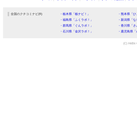
全国のクチコミナビ(R)
・栃木県「栃ナビ！」
・熊本県「ひ
・福島県「ふくラボ！」
・新潟県「な
・群馬県「ぐんラボ！」
・香川県「さ
・石川県「金沢ラボ！」
・鹿児島県「
(C) HitBit