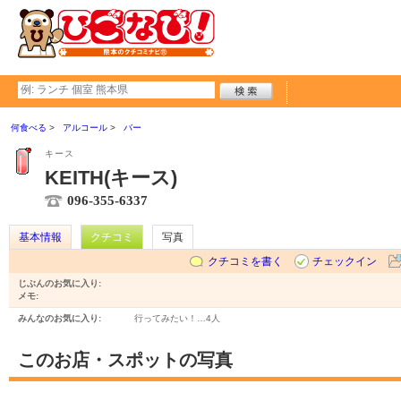
何食べる
アルコール
バー
キース
KEITH(キース)
096-355-6337
基本情報
クチコミ
写真
クチコミを書く
チェックイン
じぶんのお気に入り:
メモ:
みんなのお気に入り:
行ってみたい！…
4人
このお店・スポットの写真