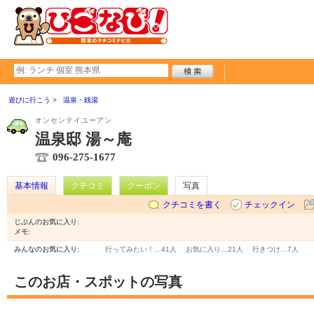
遊びに行こう
温泉・銭湯
オンセンテイユーアン
温泉邸 湯～庵
096-275-1677
基本情報
クチコミ
クーポン
写真
クチコミを書く
チェックイン
じぶんのお気に入り:
メモ:
みんなのお気に入り:
行ってみたい！…
41人
お気に入り…
21人
行きつけ…
7人
このお店・スポットの写真