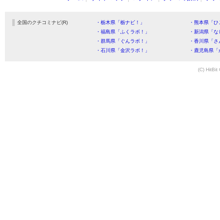
全国のクチコミナビ(R)
・栃木県「栃ナビ！」
・熊本県「ひ
・福島県「ふくラボ！」
・新潟県「な
・群馬県「ぐんラボ！」
・香川県「さ
・石川県「金沢ラボ！」
・鹿児島県「
(C) HitBit