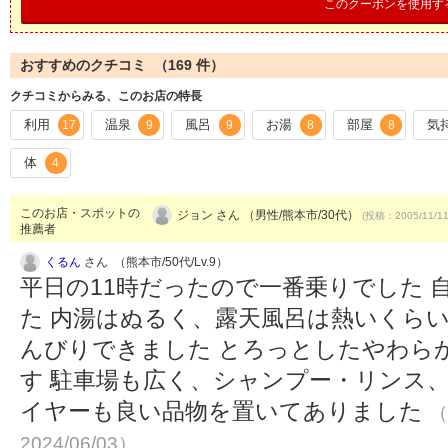
このクーポンを使用す
おすすめのクチコミ （
169
件）
クチコミからみる、このお店の特長
利用
温泉
風呂
お湯
部屋
気
17
9
9
8
8
体
4
このお店・スポットの
ジョン さん （男性/熊本市/30代）
(投稿：2005/11/1
推薦者
くるん
さん （熊本市/50代/Lv.9）
平日の11時だったので一番乗りでした 
た 内湯はぬるく、露天風呂は熱いくら
んびりできました とろっとしたやわら
す 駐車場も広く、シャンプー・リンス
イヤーも良い品物を置いてありました
（
2024/06/03）