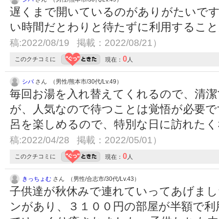
遅くまで開いているのがありがたいです
い時間だとわりと待たずに利用するこ
稿:2022/08/19 掲載：2022/08/21）
0
このクチコミに
現在：
人
シバ
さん （男性/熊本市/30代/Lv.49）
毎回お湯を入れ替えてくれるので、清潔
が、人気なので待つことは覚悟が必要で
呂を楽しめるので、特別な日に訪れた
稿:2022/04/28 掲載：2022/05/01）
0
このクチコミに
現在：
人
きっちょむ
さん （男性/合志市/30代/Lv.43）
子供達が秋休みで連れていってあげまし
ンがあり、３１００円の部屋が半額で利