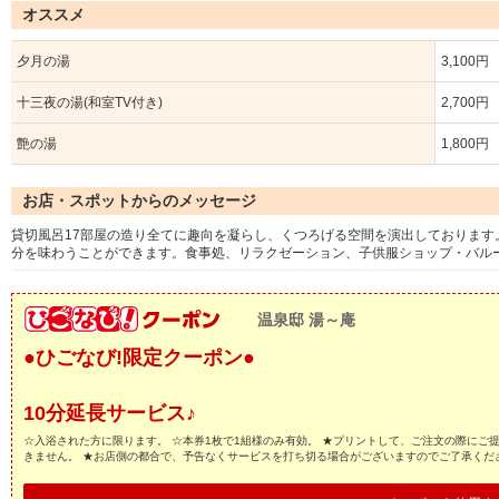
オススメ
夕月の湯
3,100円
十三夜の湯(和室TV付き)
2,700円
艶の湯
1,800円
お店・スポットからのメッセージ
貸切風呂17部屋の造り全てに趣向を凝らし、くつろげる空間を演出しておりま
分を味わうことができます。食事処、リラクゼーション、子供服ショップ・バル
温泉邸 湯～庵
●ひごなび!限定クーポン●
10分延長サービス♪
☆入浴された方に限ります。 ☆本券1枚で1組様のみ有効。 ★プリントして、ご注文の際にご
きません。 ★お店側の都合で、予告なくサービスを打ち切る場合がございますのでご了承くだ