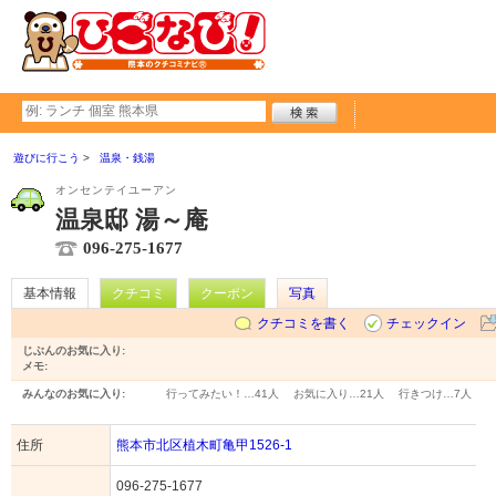
遊びに行こう
温泉・銭湯
オンセンテイユーアン
温泉邸 湯～庵
096-275-1677
基本情報
クチコミ
クーポン
写真
クチコミを書く
チェックイン
じぶんのお気に入り:
メモ:
みんなのお気に入り:
行ってみたい！…
41人
お気に入り…
21人
行きつけ…
7人
住所
熊本市北区植木町亀甲1526-1
096-275-1677