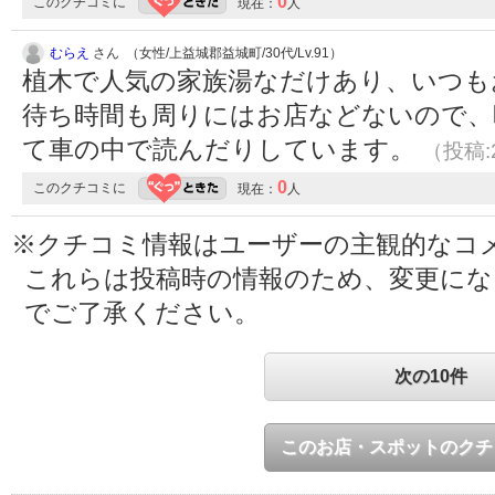
0
このクチコミに
現在：
人
むらえ
さん （女性/上益城郡益城町/30代/Lv.91）
植木で人気の家族湯なだけあり、いつも
待ち時間も周りにはお店などないので、
て車の中で読んだりしています。
（投稿:2
0
このクチコミに
現在：
人
※クチコミ情報はユーザーの主観的なコ
これらは投稿時の情報のため、変更に
でご了承ください。
次の10件
このお店・スポットのクチ