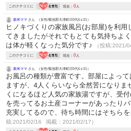
0
このクチコミに
現在：
人
新米ママ
さん （女性/菊池郡大津町/20代/Lv.31）
ヒノキづくりの家族風呂(お部屋)を利
てきましたがそれでもとても気持ちよ
は体が軽くなった気分です♪
（投稿:2021/0
0
このクチコミに
現在：
人
新米ママ
さん （女性/菊池郡大津町/20代/Lv.31）
お風呂の種類が豊富です。部屋によって
ますが、4人くらいなら全然苦になりま
くになるほど人気の家族湯ですが、受付
を売ってるお土産コーナーがあったり
充実してるので、待ち時間にはそちら
稿:2021/02/16 掲載：2021/02/17）