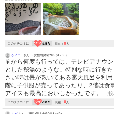
0
このクチコミに
現在：
人
ケイＴ~
さん （女性/熊本市/40代/Lv.38）
前から何度も行っては、テレビアナウン
とした秘湯のような。特別な時に行きた
さい時は畳が敷いてある露天風呂を利用
階に子供服が売ってあったり、2階は食
アイスも最高においしかったです。
（投稿
0
このクチコミに
現在：
人
シバ
さん （男性/熊本市/30代/Lv.49）