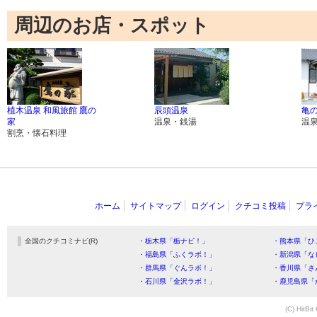
周辺のお店・スポット
植木温泉 和風旅館 鷹の
辰頭温泉
亀
家
温泉・銭湯
温
割烹・懐石料理
ホーム
サイトマップ
ログイン
クチコミ投稿
プラ
全国のクチコミナビ(R)
・栃木県「栃ナビ！」
・熊本県「ひ
・福島県「ふくラボ！」
・新潟県「な
・群馬県「ぐんラボ！」
・香川県「さ
・石川県「金沢ラボ！」
・鹿児島県「
(C) HitBit