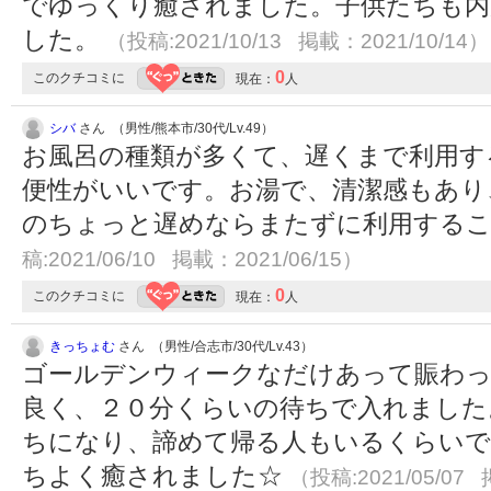
でゆっくり癒されました。子供たちも内
した。
（投稿:2021/10/13 掲載：2021/10/14）
0
このクチコミに
現在：
人
シバ
さん （男性/熊本市/30代/Lv.49）
お風呂の種類が多くて、遅くまで利用す
便性がいいです。お湯で、清潔感もあり
のちょっと遅めならまたずに利用する
稿:2021/06/10 掲載：2021/06/15）
0
このクチコミに
現在：
人
きっちょむ
さん （男性/合志市/30代/Lv.43）
ゴールデンウィークなだけあって賑わ
良く、２０分くらいの待ちで入れました
ちになり、諦めて帰る人もいるくらいで
ちよく癒されました☆
（投稿:2021/05/07 