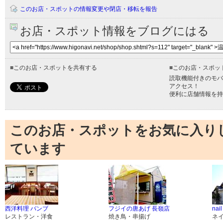
このお店・スポットの情報変更や閉店・移転を報告
お店・スポット情報をブログにはる
■
このお店・スポットを共有する
■
このお店・スポッ
読取機能付きのモバ
アクセス！
便利に店舗情報を持
このお店・スポットをお気に入り
ています
西洋料理 バンブ
フジイの唐あげ 長嶺店
nail
レストラン・洋食
焼き鳥・串揚げ
ネ