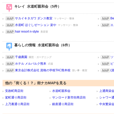
キレイ 水道町親和会（5件）
サカイキタガワ ダンス教室
Be
マッサージ・整体
水道町 ほぐしゼーション 楽や
エ
マッサージ・整体
hair resort n-style
美容室
暮らしの情報 水道町親和会（6件）
千歳農園
ソ
園芸・ガーデニング
ホテル メルパルク熊本
ピ
式場
東京会計株式会社 資格の学校TAC熊本校
(
習い事・教室
他の「街くる！？」街ナカMAPを見る
安政町商店街
水道町親和会
上通商栄
駕町通り商店街
サンロード新市街商店街
シャワー
上乃裏通り商店街
銀座通り商店街
中央繁栄