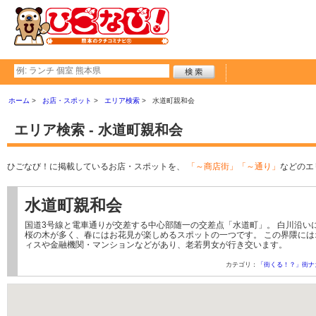
ホーム
お店・スポット
エリア検索
水道町親和会
エリア検索 - 水道町親和会
ひごなび！に掲載しているお店・スポットを、
「～商店街」「～通り」
などのエ
水道町親和会
国道3号線と電車通りが交差する中心部随一の交差点「水道町」。 白川沿い
桜の木が多く、春にはお花見が楽しめるスポットの一つです。 この界隈には
ィスや金融機関・マンションなどがあり、老若男女が行き交います。
カテゴリ：
「街くる！？」街ナ