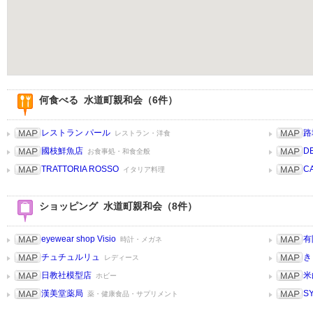
何食べる 水道町親和会（6件）
レストラン パール
路
レストラン・洋食
國枝鮮魚店
D
お食事処・和食全般
TRATTORIA ROSSO
C
イタリア料理
ショッピング 水道町親和会（8件）
eyewear shop Visio
有
時計・メガネ
チュチュルリュ
き
レディース
日教社模型店
米
ホビー
漢美堂薬局
S
薬・健康食品・サプリメント