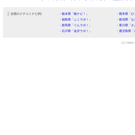
全国のクチコミナビ(R)
・栃木県「栃ナビ！」
・熊本県「ひ
・福島県「ふくラボ！」
・新潟県「な
・群馬県「ぐんラボ！」
・香川県「さ
・石川県「金沢ラボ！」
・鹿児島県「
(C) HitBit